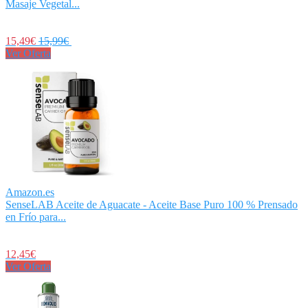
Masaje Vegetal...
15,49€
15,99€
Ver Oferta
Amazon.es
SenseLAB Aceite de Aguacate - Aceite Base Puro 100 % Prensado
en Frío para...
12,45€
Ver Oferta