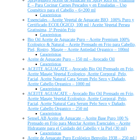
Sprayleggero Aceite de Aguacate en Spray Rico en Vitamina
E – Para Cocinar Carnes Pescados y en Ensaladas – Uso
Cosmético para el Cabello – 6×200 ml
Características
Essenciales – Aceite Vegetal de Aguacate BIO, 100% Puro y
Certificado ECOLÓGICO, 100 ml | Aceite Vegetal Persea
Gratissima, 1ª Presión Frío
Características
Bio Oil Aceite de Aguacate Puro – Aceite Premium 100%
Ecologico & Natural – Aceite Prensado en Frio para Cabello,
Piel, Rostro, Masaje – Aceite Antiedad Organico – 100ml
Características
Aceite de Aguacate Puro – 150 ml – Avocado Oil
Características
ACEITE AGUACATE – Avocado Bio Oil Prensado en Frío,
Aceite Masaje Vegetal Ecologico, Aceite Corporal, Pelo,
Facial, Aceite Natural Cara Serum Pelo Seco y Dañado,
Aceite Cabello Organico – 1000 ml
Características
ACEITE AGUACATE – Avocado Bio Oil Prensado en Frío,
Aceite Masaje Vegetal Ecologico, Aceite Corporal, Pelo,
Facial, Aceite Natural Cara Serum Pelo Seco y Dañado,
Aceite Cabello Organico – 250 ml
Características
SenseLAB Aceite de Aguacate – Aceite Base Puro 100 %
Prensado en Frío para Mezclar Aceites Esenciales – Aceite
Hidratante para el Cuidado del Cabello y la Piel (30 ml)
Características
Aceite de Aguacate Puro Ecológico Benvolio 1938 – 250 ml |