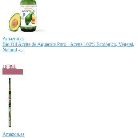
Amazon.es
Bio Oil Aceite de Aguacate Puro - Aceite 100% Ecologico, Vegetal,
Natural -...
18,99€
Ver Oferta
Amazon.es