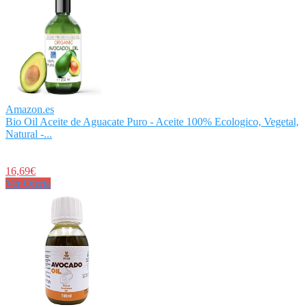
Amazon.es
Bio Oil Aceite de Aguacate Puro - Aceite 100% Ecologico, Vegetal,
Natural -...
16,69€
Ver Oferta