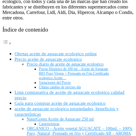
ecologico, con todos y cada una de las marcas que han creado los
fabricantes y se distribuyen en los diferentes supermercados como
Mercadona, Carrefour, Lidl, Aldi, Dia, Hipercor, Alcampo o Condis,
entre otros.
Índice de contenido
Ofertas aceite de aguacate ecologico online
Precio aceite de aguacate ecologico
Precio diario de aceite de aguacate ecologico
Precio Histórico de 100 ml – Aceite de Aguacate
BIO,Puro,Virgen + Prensado en Frío.Certificado
ecologico.Aceite…
Variaciones del Precio
Último cambio de precios día
Lista comparativa de aceite de aguacate ecologico calidad
precio
Guía para comprar aceite de aguacate ecologico
aceite de aguacate ecologico propiedades, beneficios y
características
NaturGreen Aceite de Aguacate 250 ml
Características
ORGÁNICO – Aceite vegetal AGUACATE – 100mL – 100%
Puro, Natural, Prensado en frío y Certificado AB – AROMA