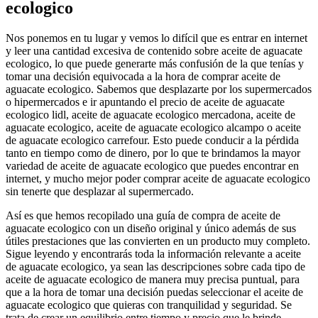
ecologico
Nos ponemos en tu lugar y vemos lo difícil que es entrar en internet
y leer una cantidad excesiva de contenido sobre aceite de aguacate
ecologico, lo que puede generarte más confusión de la que tenías y
tomar una decisión equivocada a la hora de comprar aceite de
aguacate ecologico. Sabemos que desplazarte por los supermercados
o hipermercados e ir apuntando el precio de aceite de aguacate
ecologico lidl, aceite de aguacate ecologico mercadona, aceite de
aguacate ecologico, aceite de aguacate ecologico alcampo o aceite
de aguacate ecologico carrefour. Esto puede conducir a la pérdida
tanto en tiempo como de dinero, por lo que te brindamos la mayor
variedad de aceite de aguacate ecologico que puedes encontrar en
internet, y mucho mejor poder comprar aceite de aguacate ecologico
sin tenerte que desplazar al supermercado.
Así es que hemos recopilado una guía de compra de aceite de
aguacate ecologico con un diseño original y único además de sus
útiles prestaciones que las convierten en un producto muy completo.
Sigue leyendo y encontrarás toda la información relevante a aceite
de aguacate ecologico, ya sean las descripciones sobre cada tipo de
aceite de aguacate ecologico de manera muy precisa puntual, para
que a la hora de tomar una decisión puedas seleccionar el aceite de
aguacate ecologico que quieras con tranquilidad y seguridad. Se
trata de crear un equilibrio entre tiempo y precio que le brinde