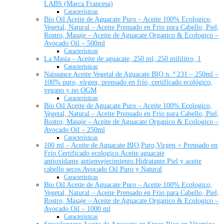
LABS (Marca Francesa)
Características
Bio Oil Aceite de Aguacate Puro – Aceite 100% Ecologico,
Vegetal, Natural – Aceite Prensado en Frio para Cabello, Piel,
Rostro, Masaje – Aceite de Aguacate Organico & Ecologico –
Avocado Oil – 500ml
Características
La Masia – Aceite de aguacate, 250 ml, 250 mililitro, 1
Características
Naissance Aceite Vegetal de Aguacate BIO n. º 231 – 250ml –
100% puro, virgen, prensado en frío, certificado ecológico,
vegano y no OGM
Características
Bio Oil Aceite de Aguacate Puro – Aceite 100% Ecologico,
Vegetal, Natural – Aceite Prensado en Frio para Cabello, Piel,
Rostro, Masaje – Aceite de Aguacate Organico & Ecologico –
Avocado Oil – 250ml
Características
100 ml – Aceite de Aguacate BIO,Puro,Virgen + Prensado en
Frío.Certificado ecologico.Aceite aguacate
antioxidante,antienvejecimiento.Hidratante.Piel y aceite
cabello secos.Avocado Oil Puro y Natural
Características
Bio Oil Aceite de Aguacate Puro – Aceite 100% Ecologico,
Vegetal, Natural – Aceite Prensado en Frio para Cabello, Piel,
Rostro, Masaje – Aceite de Aguacate Organico & Ecologico –
Avocado Oil – 1000 ml
Características