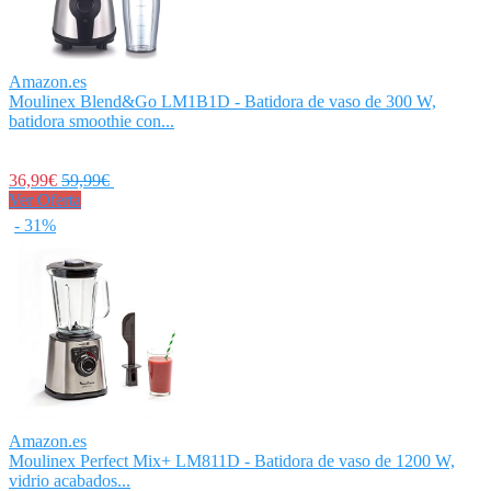
Amazon.es
Moulinex Blend&Go LM1B1D - Batidora de vaso de 300 W,
batidora smoothie con...
36,99€
59,99€
Ver Oferta
- 31%
Amazon.es
Moulinex Perfect Mix+ LM811D - Batidora de vaso de 1200 W,
vidrio acabados...