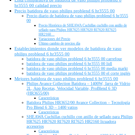
hr3555 00 calidad precio
Precio batidora de vaso philips problend 6 hr3555 00
Precio diario de batidora de vaso philips problend 6 hr3555
00
Precio Histórico de SHEAWA Cuchillas cuchillo con anillo de
sellado para Philips HR7625 HR7620 RI7620 RI7625
HR2160…
Variaciones del Precio
Último cambio de precios día
Establecimientos donde ver modelos de batidora de vaso
philips problend 6 hr3555 00
batidora de vaso philips problend 6 hr3555 00 carrefour
batidora de vaso philips problend 6 hr3555 00 lidl
batidora de vaso philips problend 6 hr3555 00 media markt
batidora de vaso philips problend 6 hr3555 00 el corte inglés
Mejores batidora de vaso philips problend 6 hr3555 00
Philips Avance Collection Batidora – 1400W, Jarra de Vidrio
2L, App Recetas, Velocidad Variable, ProBlend 6 3D
(HR3655/00)
Características
Batidora Philips HR3652/00 Avance Collection – Tecnología
Pro Blend 6 3D – 1400 vatios
Características
SHEAWA Cuchillas cuchillo con anillo de sellado para Philips
HR7625 HR7620 RI7620 RI7625 HR2160 licuadora
accesorios
Características