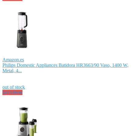
Amazon.es
Philips Domestic Appliances Batidora HR3663/90 Vaso, 1400 W,
Metal, 4...
out of stock
Ver Oferta