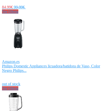
84,99€
99,99€
Ver Oferta
Amazon.es
Philips Domestic Appliances licuadora/batidora de Vaso, Color
Negro Philips...
out of stock
Ver Oferta