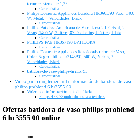
termoresistente de 1,25L
Características
Philips Domestic Appliances Batidora HR3663/90 Vaso, 1400
W, Metal, 4 Velocidades, Black
Características
Philips Batidora Americana de Vaso, Jarra 2 L Cristal, 2
Vasos, 1400 W, 2 litros, 87 Decibelios, Plástico, Plata
Características
PHILIPS PAE HR357190 BATIDORA
Características
Philips Domestic Appliances licuadora/batidora de Vaso,
Color Negro Philips hr2145/90, 500 W, Vidrio, 2
Velocidades, Black
Características
batidora-de-vaso-philips-hr215793
Características
Video para complementar la información de batidora de vaso
philips problend 6 hr3555 00
Video con información más detallada
Philips HR3573 probando sus características
Ofertas batidora de vaso philips problend
6 hr3555 00 online