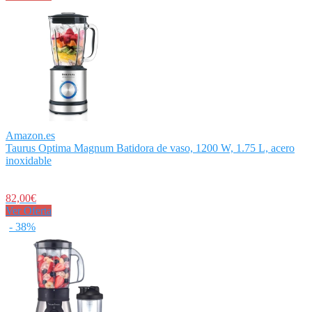
Amazon.es
Taurus Optima Magnum Batidora de vaso, 1200 W, 1.75 L, acero
inoxidable
82,00€
Ver Oferta
- 38%