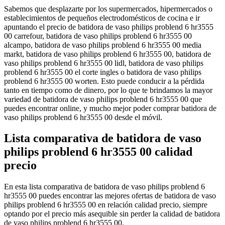
Sabemos que desplazarte por los supermercados, hipermercados o
establecimientos de pequeños electrodomésticos de cocina e ir
apuntando el precio de batidora de vaso philips problend 6 hr3555
00 carrefour, batidora de vaso philips problend 6 hr3555 00
alcampo, batidora de vaso philips problend 6 hr3555 00 media
markt, batidora de vaso philips problend 6 hr3555 00, batidora de
vaso philips problend 6 hr3555 00 lidl, batidora de vaso philips
problend 6 hr3555 00 el corte ingles o batidora de vaso philips
problend 6 hr3555 00 worten. Esto puede conducir a la pérdida
tanto en tiempo como de dinero, por lo que te brindamos la mayor
variedad de batidora de vaso philips problend 6 hr3555 00 que
puedes encontrar online, y mucho mejor poder comprar batidora de
vaso philips problend 6 hr3555 00 desde el móvil.
Lista comparativa de batidora de vaso
philips problend 6 hr3555 00 calidad
precio
En esta lista comparativa de batidora de vaso philips problend 6
hr3555 00 puedes encontrar las mejores ofertas de batidora de vaso
philips problend 6 hr3555 00 en relación calidad precio, siempre
optando por el precio más asequible sin perder la calidad de batidora
de vaso philips problend 6 hr3555 00.