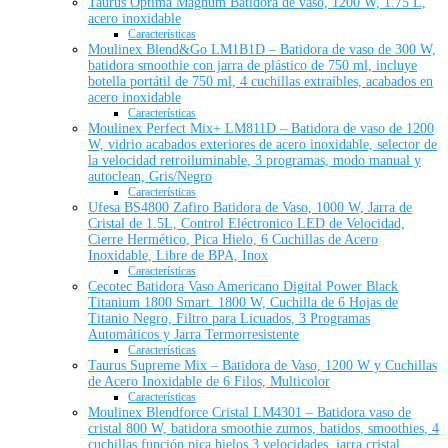
Taurus Optima Magnum Batidora de vaso, 1200 W, 1.75 L,
acero inoxidable
Características
Moulinex Blend&Go LM1B1D – Batidora de vaso de 300 W,
batidora smoothie con jarra de plástico de 750 ml, incluye
botella portátil de 750 ml, 4 cuchillas extraíbles, acabados en
acero inoxidable
Características
Moulinex Perfect Mix+ LM811D – Batidora de vaso de 1200
W, vidrio acabados exteriores de acero inoxidable, selector de
la velocidad retroiluminable, 3 programas, modo manual y
autoclean, Gris/Negro
Características
Ufesa BS4800 Zafiro Batidora de Vaso, 1000 W, Jarra de
Cristal de 1.5L, Control Eléctronico LED de Velocidad,
Cierre Hermético, Pica Hielo, 6 Cuchillas de Acero
Inoxidable, Libre de BPA, Inox
Características
Cecotec Batidora Vaso Americano Digital Power Black
Titanium 1800 Smart. 1800 W, Cuchilla de 6 Hojas de
Titanio Negro, Filtro para Licuados, 3 Programas
Automáticos y Jarra Termorresistente
Características
Taurus Supreme Mix – Batidora de Vaso, 1200 W y Cuchillas
de Acero Inoxidable de 6 Filos, Multicolor
Características
Moulinex Blendforce Cristal LM4301 – Batidora vaso de
cristal 800 W, batidora smoothie zumos, batidos, smoothies, 4
cuchillas función pica hielos,3 velocidades, jarra cristal