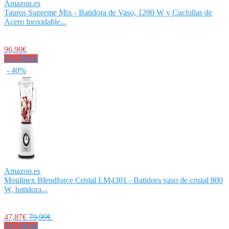
Amazon.es
Taurus Supreme Mix - Batidora de Vaso, 1200 W y Cuchillas de
Acero Inoxidable...
96,90€
Ver Oferta
- 40%
Amazon.es
Moulinex Blendforce Cristal LM4301 - Batidora vaso de cristal 800
W, batidora...
47,87€
79,99€
Ver Oferta