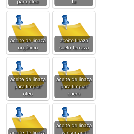
para oleo
te
aceite de linaza
aceite linaza
orgánico
suelo terraza
aceite de linaza
aceite de linaza
para limpiar
para limpiar
oleo
cuero
aceite de linaza
aceite de linaza
winsor and