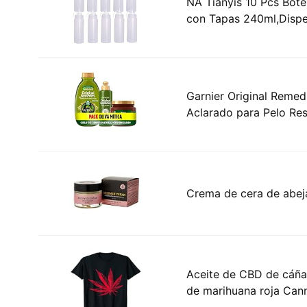
NA Tianyis 10 Pcs Botel
con Tapas 240ml,Dispe
Garnier Original Remed
Aclarado para Pelo Res
Crema de cera de abej
Aceite de CBD de cáña
de marihuana roja Can