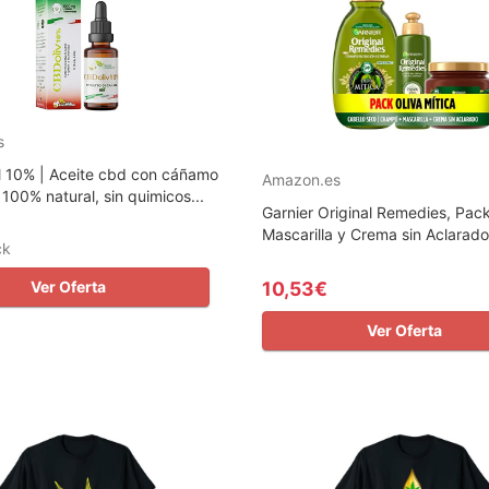
s
il 10% | Aceite cbd con cáñamo
Amazon.es
 100% natural, sin quimicos...
Garnier Original Remedies, Pa
Mascarilla y Crema sin Aclarado
ck
Ver Oferta
10,53€
Ver Oferta