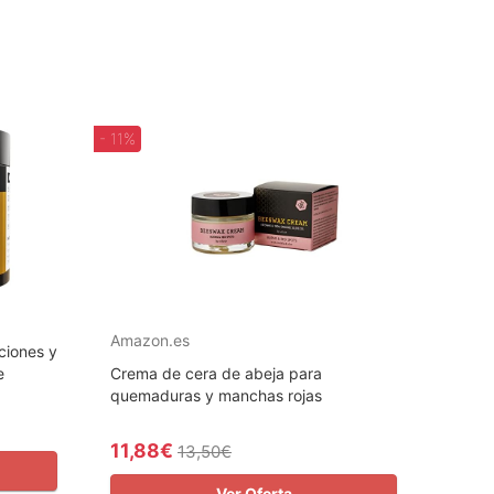
- 11%
Amazon.es
ciones y
e
Crema de cera de abeja para
quemaduras y manchas rojas
11,88€
13,50€
Ver Oferta