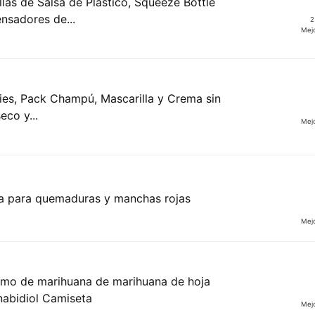
las de Salsa de Plástico, Squeeze Bottle
nsadores de...
2
Mej
ies, Pack Champú, Mascarilla y Crema sin
eco y...
Mej
a para quemaduras y manchas rojas
Mej
mo de marihuana de marihuana de hoja
nabidiol Camiseta
Mej