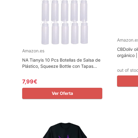
Amazon.e
CBDoliv o
Amazon.es
orgánico |
NA Tianyis 10 Pcs Botellas de Salsa de
Plástico, Squeeze Bottle con Tapas...
out of sto
7,99€
Ver Oferta