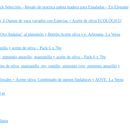
ck Selección – Regalo de practica paleta madera para Ensaladas – En Elegante
4 Quesos de vaca variados con Especias + Aceite de oliva ECOLÓGICO
ro Andaluz" al pimentón y Botella Aceite oliva v.e. Arbosana. La Verea
illa y aceite de oliva – Pack 6 x 70g
, pimiento amarillo, manzanilla y aceite de oliva – Pack 6 x 70g
ite de oliva, manzanilla, ajo, tomillo, pimiento rojo, pimiento amarillo y
locales + Aceite oliva. Combinado de quesos Andaluces y AOVE. La Verea
 gr
llana