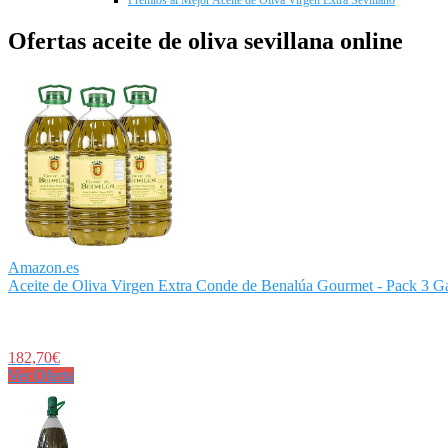
Premios al Mejor Aceite de Oliva Virgen Extra Sevillano
Ofertas aceite de oliva sevillana online
Amazon.es
Aceite de Oliva Virgen Extra Conde de Benalúa Gourmet - Pack 3 Gar
182,70€
Ver Oferta