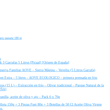
ares paquete 180 gr
s
 3 Garrafas 5 Litros [Picual] [Origen de España]
serva Familiar AOVE – Sierra Mágina – Vergilia (5 Litros Garrafa)
rgen Extra – 5 litros – AOVE ECOLOGICO – primera prensada en frio
ros (15 L) – Extracción en frío – Olivar tradicional – Parque Natural de la
AÑA]
anilla, aceite de oliva y ajo – Pack 6 x 70g
lota 150g + 3 Piezas Fuet 80g + 3 Botellas de 50 Cl Aceite Oliva Virgen
lo.