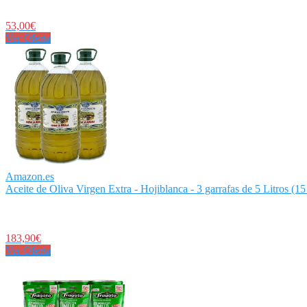
53,00€
Ver Oferta
Amazon.es
Aceite de Oliva Virgen Extra - Hojiblanca - 3 garrafas de 5 Litros (15 
183,90€
Ver Oferta