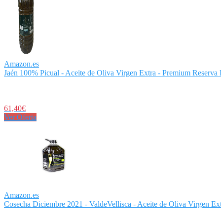
Amazon.es
Jaén 100% Picual - Aceite de Oliva Virgen Extra - Premium Reserva F
61,40€
Ver Oferta
Amazon.es
Cosecha Diciembre 2021 - ValdeVellisca - Aceite de Oliva Virgen Extr