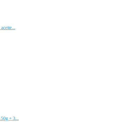
aceite...
50g + 3...