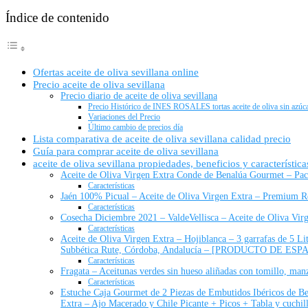
Índice de contenido
Ofertas aceite de oliva sevillana online
Precio aceite de oliva sevillana
Precio diario de aceite de oliva sevillana
Precio Histórico de INES ROSALES tortas aceite de oliva sin azúc
Variaciones del Precio
Último cambio de precios día
Lista comparativa de aceite de oliva sevillana calidad precio
Guía para comprar aceite de oliva sevillana
aceite de oliva sevillana propiedades, beneficios y característica
Aceite de Oliva Virgen Extra Conde de Benalúa Gourmet – Pack
Características
Jaén 100% Picual – Aceite de Oliva Virgen Extra – Premium Re
Características
Cosecha Diciembre 2021 – ValdeVellisca – Aceite de Oliva Vi
Características
Aceite de Oliva Virgen Extra – Hojiblanca – 3 garrafas de 5 Lit
Subbética Rute, Córdoba, Andalucía – [PRODUCTO DE ESP
Características
Fragata – Aceitunas verdes sin hueso aliñadas con tomillo, manz
Características
Estuche Caja Gourmet de 2 Piezas de Embutidos Ibéricos de Bel
Extra – Ajo Macerado y Chile Picante + Picos + Tabla y cuchil