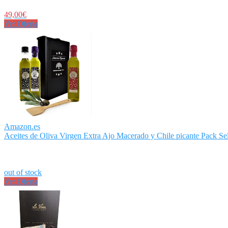
49,00€
Ver Oferta
Amazon.es
Aceites de Oliva Virgen Extra Ajo Macerado y Chile picante Pack Sele
out of stock
Ver Oferta