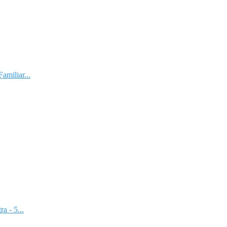
amiliar...
a - 5...