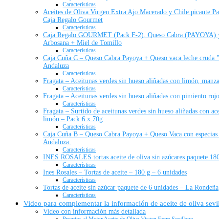
Características
Aceites de Oliva Virgen Extra Ajo Macerado y Chile picante Pa
Caja Regalo Gourmet
Características
Caja Regalo GOURMET (Pack F-2). Queso Cabra (PAYOYA) y 
Arbosana + Miel de Tomillo
Características
Caja Cuña C – Queso Cabra Payoya + Queso vaca leche cruda "O
Andaluza
Características
Fragata – Aceitunas verdes sin hueso aliñadas con limón, manzan
Características
Fragata – Aceitunas verdes sin hueso aliñadas con pimiento rojo
Características
Fragata – Surtido de aceitunas verdes sin hueso aliñadas con ace
limón – Pack 6 x 70g
Características
Caja Cuña B – Queso Cabra Payoya + Queso Vaca con especias 
Andaluza.
Características
INES ROSALES tortas aceite de oliva sin azúcares paquete 180
Características
Ines Rosales – Tortas de aceite – 180 g – 6 unidades
Características
Tortas de aceite sin azúcar paquete de 6 unidades – La Rondeña
Características
Video para complementar la información de aceite de oliva sevi
Video con información más detallada