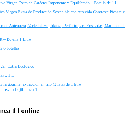
iva Virgen Extra de Carácter Imponente y Equilibrado – Botella de 1 L
va Virgen Extra de Producción Sostenible con Atrevido Contraste Picante y
 de Antequera, Variedad Hojiblanca, Perfecto para Ensaladas, Marinado de
– Botella 1 Litro
e 6 botellas
irgen Extra Ecológico
as x 1 L
tra gourmet extracción en frio (2 latas de 1 litro)
n extra hojiblanca 1 l
nca 1 l online