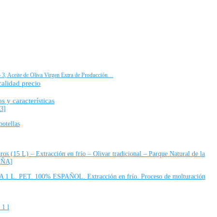
 3, Aceite de Oliva Virgen Extra de Producción…
calidad precio
s y características
 3]
botellas
ros (15 L) – Extracción en frío – Olivar tradicional – Parque Natural de la
AÑA]
1 L. PET. 100% ESPAÑOL. Extracción en frío. Proceso de molturación
 1 l