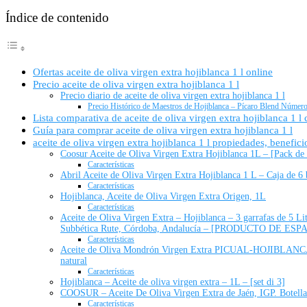
Índice de contenido
Ofertas aceite de oliva virgen extra hojiblanca 1 l online
Precio aceite de oliva virgen extra hojiblanca 1 l
Precio diario de aceite de oliva virgen extra hojiblanca 1 l
Precio Histórico de Maestros de Hojiblanca – Pícaro Blend Número
Lista comparativa de aceite de oliva virgen extra hojiblanca 1 l 
Guía para comprar aceite de oliva virgen extra hojiblanca 1 l
aceite de oliva virgen extra hojiblanca 1 l propiedades, beneficio
Coosur Aceite de Oliva Virgen Extra Hojiblanca 1L – [Pack de
Características
Abril Aceite de Oliva Virgen Extra Hojiblanca 1 L – Caja de 6 
Características
Hojiblanca, Aceite de Oliva Virgen Extra Origen, 1L
Características
Aceite de Oliva Virgen Extra – Hojiblanca – 3 garrafas de 5 Lit
Subbética Rute, Córdoba, Andalucía – [PRODUCTO DE ESP
Características
Aceite de Oliva Mondrón Virgen Extra PICUAL-HOJIBLANCA 
natural
Características
Hojiblanca – Aceite de oliva virgen extra – 1L – [set di 3]
COOSUR – Aceite De Oliva Virgen Extra de Jaén, IGP. Botella
Características