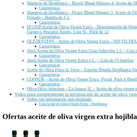
Maestros de Hojiblanca – Bravío Blend Número 4, Aceite de Ol
Características
Maestros de Hojiblanca – Pícaro Blend Número 3, Aceite de Oli
Frutado – Botella de 1 L
Características
DCOOP Aceite de Oliva Virgen Extra – Denominación de Origen
Carnes o Pescados Azules, Lata 1L, Pack de 12
Características
OLEOESTEPA – Aceite de Oliva Virgen Extra – SIN FILTRAR 
Características
Abril Aceite de Oliva Virgen Extra Gran Selección 1 L – Caja d
Características
Abril Aceite de Oliva Virgen Extra 1 L. – Caja de 15 botellas
Características
Aceite de Oliva Finca la Torre – Estuche Botella Hojiblanca V
Características
COOSUR – Aceite de Oliva Virgen Extra, Picual. Pack 6 Botell
Características
Oliva Oliva Selection – La laguna 1L – Aceite de oliva virgen ex
Video para complementar la información de aceite de oliva virge
Video con información más detallada
Cata Aceite de Oliva Virgen Extra – Hojiblanca
Ofertas aceite de oliva virgen extra hojibla