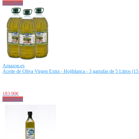
Ver Oferta
Amazon.es
Aceite de Oliva Virgen Extra - Hojiblanca - 3 garrafas de 5 Litros (15 
183,90€
Ver Oferta