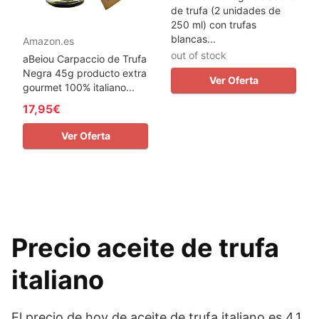
de trufa (2 unidades de
250 ml) con trufas
blancas...
Amazon.es
out of stock
aBeiou Carpaccio de Trufa
Negra 45g producto extra
Ver Oferta
gourmet 100% italiano...
17,95€
Ver Oferta
Precio aceite de trufa
italiano
El precio de hoy de aceite de trufa italiano es 4.1