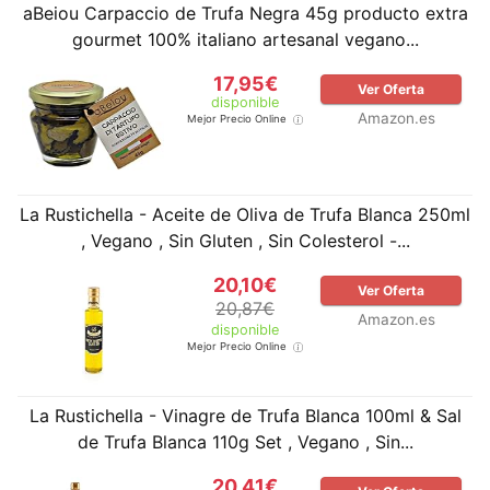
aBeiou Carpaccio de Trufa Negra 45g producto extra
gourmet 100% italiano artesanal vegano...
17,95€
Ver Oferta
disponible
Amazon.es
Mejor Precio Online
La Rustichella - Aceite de Oliva de Trufa Blanca 250ml
, Vegano , Sin Gluten , Sin Colesterol -...
20,10€
Ver Oferta
20,87€
Amazon.es
disponible
Mejor Precio Online
La Rustichella - Vinagre de Trufa Blanca 100ml & Sal
de Trufa Blanca 110g Set , Vegano , Sin...
20,41€