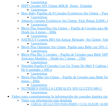
Características
HIPP Cereales SIN Gluten 400GR, Negro, Estándar
Características
Hero Baby Papillas de 8 Cereales Ecológicos Sin Gluten – Para
Características
Almirón Cereales Ecológicos Sin Gluten. Pack Bolsas X200G-
Características
Blevit Plus Superfibra Sin Gluten – Papilla de Cereales para B
Desde los 4 meses – 600g
Características
NATRULY Granola BIO Sin Azúcar Refinado, Sin Gluten, Solo 
Características
Blevit Plus Optimum Sin Gluten, Papilla para Bebé con 50% Cer
Características
Blevit Plus Bio 5 Cereales – Papilla de Cereales para Bebé 100%
Azúcares Añadidos – Desde los 5 meses – 250g
Características
Nutribén Papilla 8 Cereales Con Un Toque De Miel Y Galletas 
De 6 unidades x 600 g
Características
Blevit Plus Bibe Sin Gluten – Papilla de Cereales para Bebé S
meses – 600g
Características
NUTRIBEN PAPILLA CEREALES SIN GLUTEN 600 G
Características
Video para complementar la información de cereales damira sin
Video con información más detallada
CEREAL SIN GLUTEN PARA BEBÉS | CUAL ELEGIR | AL