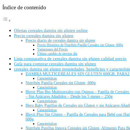
Índice de contenido
Ofertas cereales damira sin gluten online
Precio cereales damira sin gluten
Precio diario de cereales damira sin gluten
Precio Histórico de Nutribén Papilla Cereales sin Gluten, 600g
Variaciones del Precio
Último cambio de precios día
Lista comparativa de cereales damira sin gluten calidad precio
Guía para comprar cereales damira sin gluten
cereales damira sin gluten propiedades, beneficios y característi
DAMIRA MULTICEREALES SIN GLUTEN 600GR. PARA2
Características
Nutribén Papilla Cereales sin Gluten, 600g
Características
Blevit Plus Bio Multicereales con Quinoa – Papilla de Cereales
– Sin Azúcares Añadidos – Desde los 5 meses – 250g
Características
Hero Baby Papillas de Cereales sin Gluten y sin Azúcares Añadi
Características
Blevit Plus Sin Gluten – Papilla de Cereales para Bebé con Ha
600g
Características
Nutribén Papillas Innova Cereales sin Gluten, Alimento Para 