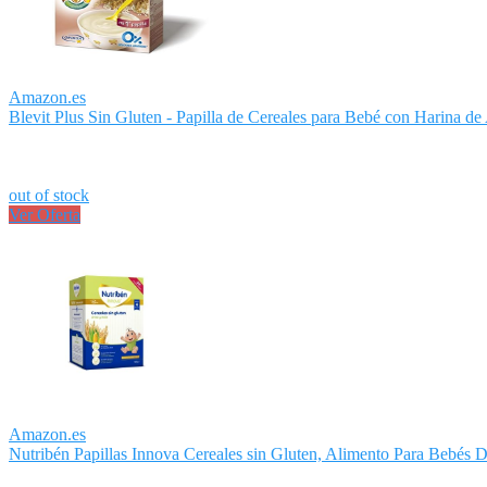
Amazon.es
Blevit Plus Sin Gluten - Papilla de Cereales para Bebé con Harina de 
out of stock
Ver Oferta
Amazon.es
Nutribén Papillas Innova Cereales sin Gluten, Alimento Para Bebés D