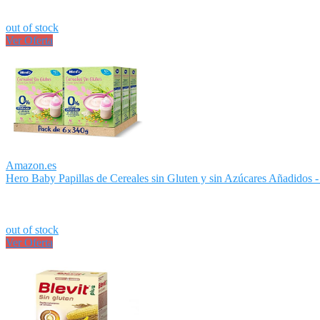
out of stock
Ver Oferta
Amazon.es
Hero Baby Papillas de Cereales sin Gluten y sin Azúcares Añadidos - 
out of stock
Ver Oferta