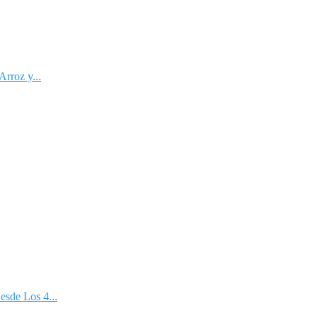
Arroz y...
esde Los 4...