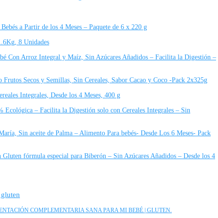
 Bebés a Partir de los 4 Meses – Paquete de 6 x 220 g
1.6Kg, 8 Unidades
ebé Con Arroz Integral y Maíz, Sin Azúcares Añadidos – Facilita la Digestión –
Frutos Secos y Semillas, Sin Cereales, Sabor Cacao y Coco -Pack 2x325g
eales Integrales, Desde los 4 Meses, 400 g
 Ecológica – Facilita la Digestión solo con Cereales Integrales – Sin
María, Sin aceite de Palma – Alimento Para bebés- Desde Los 6 Meses- Pack
in Gluten fórmula especial para Biberón – Sin Azúcares Añadidos – Desde los 4
 gluten
IMENTACIÓN COMPLEMENTARIA SANA PARA MI BEBÉ | GLUTEN.