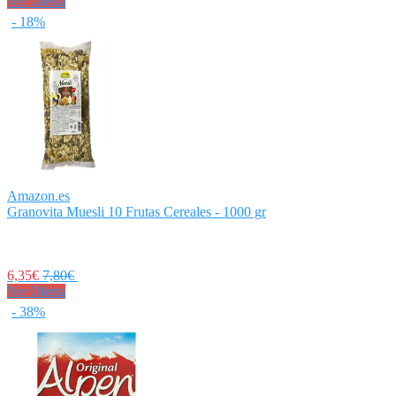
Ver Oferta
- 18%
Amazon.es
Granovita Muesli 10 Frutas Cereales - 1000 gr
6,35€
7,80€
Ver Oferta
- 38%