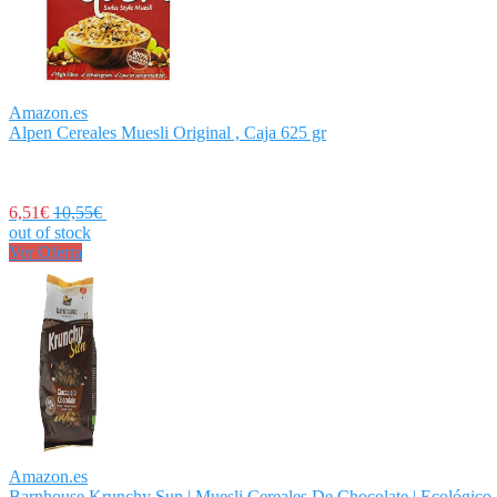
Amazon.es
Alpen Cereales Muesli Original , Caja 625 gr
6,51€
10,55€
out of stock
Ver Oferta
Amazon.es
Barnhouse Krunchy Sun | Muesli Cereales De Chocolate | Ecológico |