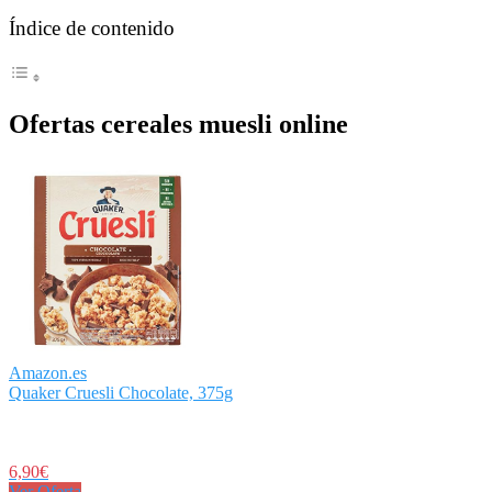
Índice de contenido
Ofertas cereales muesli online
Amazon.es
Quaker Cruesli Chocolate, 375g
6,90€
Ver Oferta