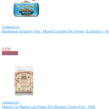
Amazon.es
Barnhouse Krunchy Sun | Muesli Cereales De Avena | Ecológico | Vege
9,95€
Ver Oferta
Amazon.es
Muesli Up Muesli con Frutos Del Bosque Gluten Free, 350g