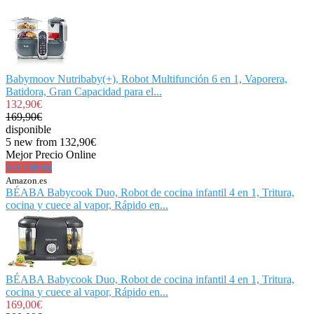
Babymoov Nutribaby(+), Robot Multifunción 6 en 1, Vaporera,
Batidora, Gran Capacidad para el...
132,90€
169,90€
disponible
5 new from 132,90€
Mejor Precio Online
Ver Oferta
Amazon.es
BÉABA Babycook Duo, Robot de cocina infantil 4 en 1, Tritura,
cocina y cuece al vapor, Rápido en...
BÉABA Babycook Duo, Robot de cocina infantil 4 en 1, Tritura,
cocina y cuece al vapor, Rápido en...
169,00€