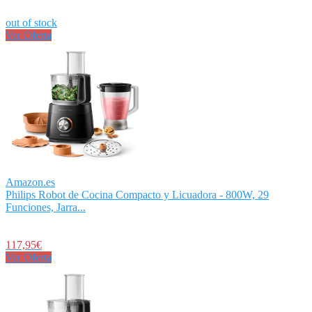
out of stock
Ver Oferta
Amazon.es
Philips Robot de Cocina Compacto y Licuadora - 800W, 29
Funciones, Jarra...
117,95€
Ver Oferta