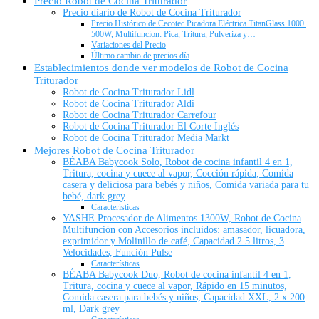
Precio Robot de Cocina Triturador
Precio diario de Robot de Cocina Triturador
Precio Histórico de Cecotec Picadora Eléctrica TitanGlass 1000.
500W, Multifuncion: Pica, Tritura, Pulveriza y…
Variaciones del Precio
Último cambio de precios día
Establecimientos donde ver modelos de Robot de Cocina
Triturador
Robot de Cocina Triturador Lidl
Robot de Cocina Triturador Aldi
Robot de Cocina Triturador Carrefour
Robot de Cocina Triturador El Corte Inglés
Robot de Cocina Triturador Media Markt
Mejores Robot de Cocina Triturador
BÉABA Babycook Solo, Robot de cocina infantil 4 en 1,
Tritura, cocina y cuece al vapor, Cocción rápida, Comida
casera y deliciosa para bebés y niños, Comida variada para tu
bebé, dark grey
Características
YASHE Procesador de Alimentos 1300W, Robot de Cocina
Multifunción con Accesorios incluidos: amasador, licuadora,
exprimidor y Molinillo de café, Capacidad 2.5 litros, 3
Velocidades, Función Pulse
Características
BÉABA Babycook Duo, Robot de cocina infantil 4 en 1,
Tritura, cocina y cuece al vapor, Rápido en 15 minutos,
Comida casera para bebés y niños, Capacidad XXL, 2 x 200
ml, Dark grey