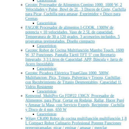
Características
Cecotec Procesador de Alimentos Comino 1000. 1000 W, 2
Velocidades y Pulse, Bowl de 2L, 3 Discos de Corte, Cuchilla
para Picar, Cuchilla para amasar, Exprimidor y Disco para
Cremas
Características
FAGOR Procesador de alimentos I-COOK. 1300W de
potencia y 10 velocidades. Vaso de 2.5L de capacidad.
Temperatura de 30 a 120 grados. 3 accesorios incluidos. 5
programas preinstalados. Diseño compacto
Características
Cecotec Robot de Cocina Multifunción Mambo Touch. 1600
W, 37 Funciones, Pantalla Táctil TFT 5" con Recetario
Integrado, 3,3 Litros de Capacidad, APP, Báscula y Jarra de
Acero Inoxidable
Características
Cecotec Picadora Eléctrica TitanGlass 1000. 500W,
Multifuncion: Pica, Tritura, Pulveriza y Trocea, Cuchillas
con Recubrimiento de Titanio Desmontables, Capacidad 1l,
Vidrio Resistente
Características
Kenwood, MultiPro Go FDP22.130GY, Procesador de
Alimentos, para Picar, Cortar en Rodajas, Rallar, Hacer Puré
y Amasar la Masa, con Servicio Exprés, Recipiente, Cuchilla
y Disco de 4 mm, 650 W
Características
Wëasy CK490 Robot de cocina multifunción multifunción 1,8
L Compact Robot Culinario Profesional Potente Funciones
preprogramadas: picar / eminar / amasar / mezclar