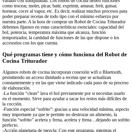
variado con tranquilidad. Los robots de cocina tienen funciones
como trocear, moler, picar, batir, exprimir, amasar, freír, guisar,
hornear, cocer al vapor, etc. Es decir, realizar muchos procesos para
poder preparar recetas de todo tipo con el mínimo esfuerzo por
nuestra parte. A la hora de comprar un Robot de Cocina Triturador
debemos fijarnos en estas características esenciales: capacidad del
bol, potencia, temperatura máxima que alcanza, función
temporizador, la cantidad de funciones de las que dispone o los
accesorios con los que cuenta.
Qué programas tiene y cómo funciona del Robot de
Cocina Triturador
Algunos robots de cocina incorporan conexión wifi o Bluetooth,
permitiendo un acceso ilimitado a recetas que se actualizan
constantemente y en las que viene indicado cada paso de su proceso
de elaboración.
-La función “clean” lava el bol previamente por si necesitas usarlo
en el momento. Sirve para ayudar a sacar los restos más difíciles de
la cocción.
-Función especial “sofrito”: gracias a una velocidad mínima, aspecto
muy importante ya que te permite no destrozar un alimento, la
función “sofrito” acelera y frena, acelera y frena…dejando un sofrito
perfecto.
-Acción planetaria de mezcla: Con este programa, mientras el