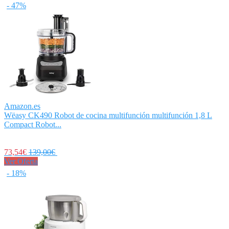
- 47%
Amazon.es
Wëasy CK490 Robot de cocina multifunción multifunción 1,8 L
Compact Robot...
73,54€
139,00€
Ver Oferta
- 18%