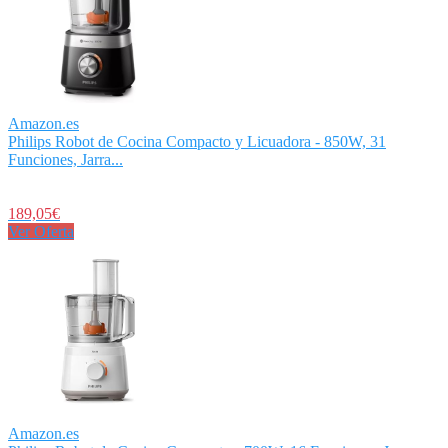
Amazon.es
Philips Robot de Cocina Compacto y Licuadora - 850W, 31
Funciones, Jarra...
189,05€
Ver Oferta
Amazon.es