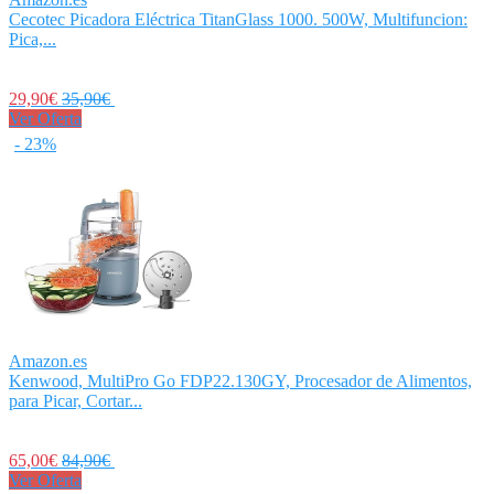
Cecotec Picadora Eléctrica TitanGlass 1000. 500W, Multifuncion:
Pica,...
29,90€
35,90€
Ver Oferta
- 23%
Amazon.es
Kenwood, MultiPro Go FDP22.130GY, Procesador de Alimentos,
para Picar, Cortar...
65,00€
84,90€
Ver Oferta