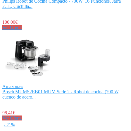
Philips Robot de Cocina Compacto - 700W, 16 Funciones, Jarra
2.1L, Cuchilla...
100,00€
Ver Oferta
Amazon.es
Bosch MUMS2EB01 MUM Serie 2 - Robot de cocina (700 W,
cuenco de acero...
98,41€
Ver Oferta
- 21%