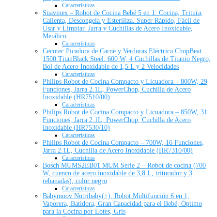
Características
Suavinex – Robot de Cocina Bebé 5 en 1: Cocina, Tritura,
Calienta, Descongela y Esteriliza. Super Rápido, Fácil de
Usar y Limpiar. Jarra y Cuchillas de Acero Inoxidable,
Metálico
Características
Cecotec Picadora de Carne y Verduras Eléctrica ChopBeat
1500 TitanBlack Steel. 600 W, 4 Cuchillas de Titanio Negro,
Bol de Acero Inoxidable de 1,5 L y 2 Velocidades
Características
Philips Robot de Cocina Compacto y Licuadora – 800W, 29
Funciones, Jarra 2.1L, PowerChop, Cuchilla de Acero
Inoxidable (HR7510/00)
Características
Philips Robot de Cocina Compacto y Licuadora – 850W, 31
Funciones, Jarra 2.1L, PowerChop, Cuchilla de Acero
Inoxidable (HR7530/10)
Características
Philips Robot de Cocina Compacto – 700W, 16 Funciones,
Jarra 2.1L, Cuchilla de Acero Inoxidable (HR7310/00)
Características
Bosch MUMS2EB01 MUM Serie 2 – Robot de cocina (700
W, cuenco de acero inoxidable de 3,8 L, triturador y 3
rebanadas), color negro
Características
Babymoov Nutribaby(+), Robot Multifunción 6 en 1,
Vaporera, Batidora, Gran Capacidad para el Bebé, Óptimo
para la Cocina por Lotes, Gris