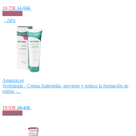
10,75€
11,95€
Ver Oferta
- 24%
Amazon.es
Trofolastín - Crema Antiestrías, previene y reduce la formación de
estrías -...
19,93€
26,43€
Ver Oferta