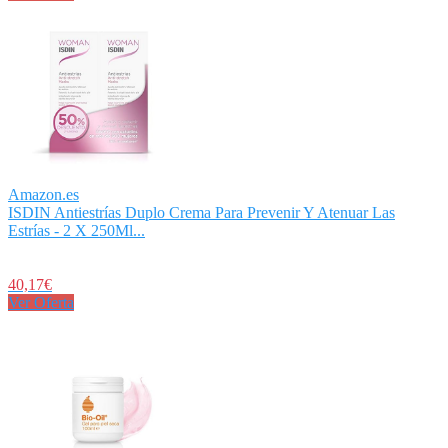
Amazon.es
ISDIN Antiestrías Duplo Crema Para Prevenir Y Atenuar Las
Estrías - 2 X 250Ml...
40,17€
Ver Oferta