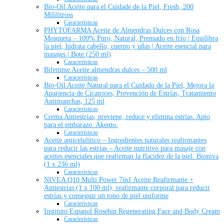
Bio-Oil Aceite para el Cuidade de la Piel, Fresh, 200
Mililitross
Características
PHYTOFARMA Aceite de Almendras Dulces con Rosa
Mosqueta – 100% Puro, Natural, Prensado en frío | Equilibra
la piel, hidrata cabello, cuerpo y uñas | Aceite esencial para
masajes | Bote (250 ml)
Características
Bifemme Aceite almendras dulces – 500 ml
Características
Bio-Oil Aceite Natural para el Cuidado de la Piel, Mejora la
Apariencia de Cicatrices, Prevención de Estrías, Tratamiento
Antimanchas, 125 ml
Características
Crema Antiestrías, previene, reduce y elimina estrías. Apto
para el embarazo. Akento.
Características
Aceite anticelulítico – Ingredientes naturales reafirmantes
para reducir las estrías – Aceite nutritivo para masaje con
aceites esenciales que reafirman la flacidez de la piel. Bioniva
(1 x 236 ml)
Características
NIVEA Q10 Multi Power 7in1 Aceite Reafirmante +
Antiestrías (1 x 100 ml), reafirmante corporal para reducir
estrías y conseguir un tono de piel uniforme
Características
Instituto Espanol Rosehip Regenerating Face and Body Cream
Características