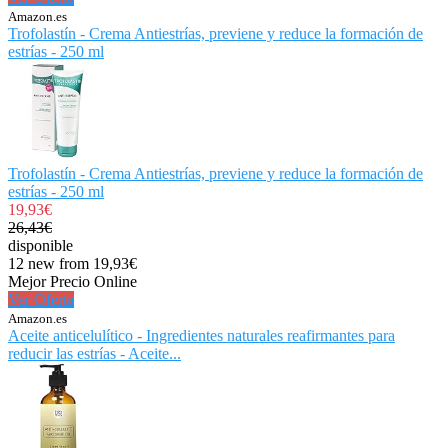
Amazon.es
Trofolastín - Crema Antiestrías, previene y reduce la formación de
estrías - 250 ml
Trofolastín - Crema Antiestrías, previene y reduce la formación de
estrías - 250 ml
19,93€
26,43€
disponible
12 new from 19,93€
Mejor Precio Online
Ver Oferta
Amazon.es
Aceite anticelulítico - Ingredientes naturales reafirmantes para
reducir las estrías - Aceite...