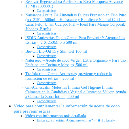
Repavar Regeneradora Aceite Puro Rosa Mosqueta Advance
15 Ml (1308381)
Características
Naissance Aceite De Almendras Dulces Prensado en Frio Puro
(no. 215) – 500ml – Hidratante y Emoliente Natural Cuidado
Cara, Pelo, Uñas, Cuerpo, Piel – Ideal Para Masaje Corporal,
Jabones, Estrías
Características
ISDIN Antiestrías Duplo Crema Para Prevenir Y Atenuar Las
Estrías – 2 X 250Ml 0.5 500 ml
Características
Bio-Oil Bio-Oil Dry Skin Gel 100 ml
Características
Naturseed – Aceite de coco Virgen Extra Orgánico – Para uso
Estético, en Cocina y Masajes, 500 ml
Características
Trofolastín – Crema Antiestrías, previene y reduce la
formación de estrías – 250 ml
Características
GineCanescalm Molestias Íntimas Gel Higiene Íntima
Calmante en la Candidiasis Vaginal e Irritación Vulvar, Ayuda
a Calmar la Zona Íntima, 200 ml
Características
Video para complementar la información de aceite de coco
para prevenir estrias
Video con información más detallada
Embarazo sin estrías ¿Cómo prevenirlas? ♡ ❀ || Likesely