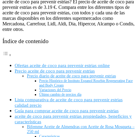
aceite de coco para prevenir estrias? El precio de aceite de coco para
prevenir estrias es de 3.19 €. Compara entre los diferentes tipos de
aceite de coco para prevenir estrias, con todos y cada una de las
marcas disponibles en los diferentes supermercados como
Mercadona, Carrefour, Lidl, Aldi, Dia, Hipercor, Alcampo o Condis,
entre otros.
Índice de contenido
Ofertas aceite de coco para prevenir estrias online
Precio aceite de coco para prevenir estrias
Precio diario de aceite de coco para prevenir estrias
Precio Histórico de Instituto Espanol Rosehip Regenerating Face
and Body Cream
Variaciones del Precio
Último cambio de precios día
Lista comparativa de aceite de coco para prevenir estrias
calidad precio
Guía para comprar aceite de coco para prevenir estrias
aceite de coco para prevenir estrias propiedades, beneficios y
características
Bifemme Aceite de Almendras con Aceite de Rosa Mosqueta –
250 ml
Características