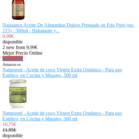
Naissance Aceite De Almendras Dulces Prensado en Frio Puro (no.
215) - 500ml - Hidratante y...
9,99€
disponible
2 new from 9,99€
Mejor Precio Online
Ver Oferta
Amazon.es
Naturseed - Aceite de coco Virgen Extra Orgánico - Para uso
Estético, en Cocina y Masajes, 500 ml
Naturseed - Aceite de coco Virgen Extra Orgánico - Para uso
Estético, en Cocina y Masajes, 500 ml
10,75€
11,95€
disponible