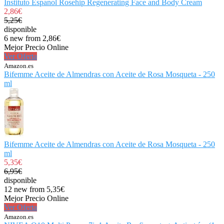
Instituto Espanol Rosehip Regenerating Face and Body Cream
2,86€
5,25€
disponible
6 new from 2,86€
Mejor Precio Online
Ver Oferta
Amazon.es
Bifemme Aceite de Almendras con Aceite de Rosa Mosqueta - 250
ml
Bifemme Aceite de Almendras con Aceite de Rosa Mosqueta - 250
ml
5,35€
6,95€
disponible
12 new from 5,35€
Mejor Precio Online
Ver Oferta
Amazon.es