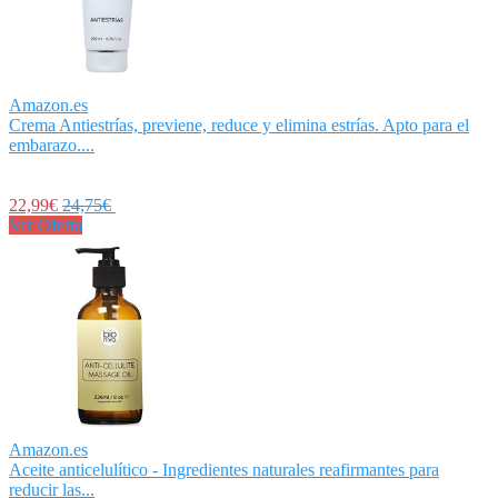
Amazon.es
Crema Antiestrías, previene, reduce y elimina estrías. Apto para el
embarazo....
22,99€
24,75€
Ver Oferta
Amazon.es
Aceite anticelulítico - Ingredientes naturales reafirmantes para
reducir las...