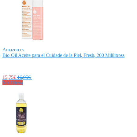
Amazon.es
Bio-Oil Aceite para el Cuidade de la Piel, Fresh, 200 Mililitross
15,75€
16,95€
Ver Oferta