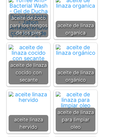
aceite de coco
para los hongos
aceite de linaza
de los pies
organica
aceite de linaza
cocido con
aceite de linaza
secante
orgánico
aceite de linaza
aceite linaza
para limpiar
hervido
oleo