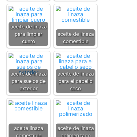
aceite de linaza
para limpiar
aceite de linaza
cuero
comestible
aceite de linaza
aceite de linaza
para suelos de
para el cabello
exterior
seco
aceite linaza
aceite de linaza
comestible
polimerizado