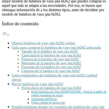
mejor modelo de batidora de vaso jata bt262 que puedes comprar es
aquel que más se adapta a tus necesidades. Por eso, es bueno que
obtengas información de a los distintos tipos, antes de decidirte por
modelo de batidora de vaso jata bt262.
Índice de contenido
Ofertas batidora de vaso jata bt262 online
Guía para comprar la batidora de vaso jata bt262 adecuada
Tamaño de la batidora de vaso jata bt262
Capacidad de la batidora de vaso jata bt262
Potencia de la batidora de vaso jata bt262
Materiales de la batidora de vaso jata bt262
Funciones de la batidora de vaso jata bt262
Limpieza de la batidora de vaso jata bt262
Lista comparativa de batidora de vaso jata bt262 calidad
precio
Precio batidora de vaso jata bt262
Precio diario de batidora de vaso jata bt262
Precio Histórico de Oster 004900-050-000 – Pack de 2 anillos de
sellado (arandelas de goma)
Variaciones del Precio
Último cambio de precios día
Establecimientos donde ver modelos de batidora de vaso jata