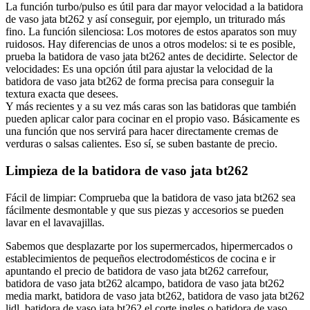
La función turbo/pulso es útil para dar mayor velocidad a la batidora
de vaso jata bt262 y así conseguir, por ejemplo, un triturado más
fino. La función silenciosa: Los motores de estos aparatos son muy
ruidosos. Hay diferencias de unos a otros modelos: si te es posible,
prueba la batidora de vaso jata bt262 antes de decidirte. Selector de
velocidades: Es una opción útil para ajustar la velocidad de la
batidora de vaso jata bt262 de forma precisa para conseguir la
textura exacta que desees.
Y más recientes y a su vez más caras son las batidoras que también
pueden aplicar calor para cocinar en el propio vaso. Básicamente es
una función que nos servirá para hacer directamente cremas de
verduras o salsas calientes. Eso sí, se suben bastante de precio.
Limpieza de la batidora de vaso jata bt262
Fácil de limpiar: Comprueba que la batidora de vaso jata bt262 sea
fácilmente desmontable y que sus piezas y accesorios se pueden
lavar en el lavavajillas.
Sabemos que desplazarte por los supermercados, hipermercados o
establecimientos de pequeños electrodomésticos de cocina e ir
apuntando el precio de batidora de vaso jata bt262 carrefour,
batidora de vaso jata bt262 alcampo, batidora de vaso jata bt262
media markt, batidora de vaso jata bt262, batidora de vaso jata bt262
lidl, batidora de vaso jata bt262 el corte ingles o batidora de vaso