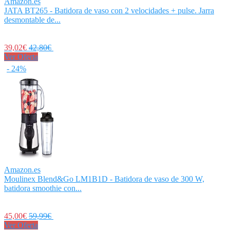
Amazon.es
JATA BT265 - Batidora de vaso con 2 velocidades + pulse. Jarra
desmontable de...
39,02€
42,80€
Ver Oferta
- 24%
Amazon.es
Moulinex Blend&Go LM1B1D - Batidora de vaso de 300 W,
batidora smoothie con...
45,00€
59,99€
Ver Oferta