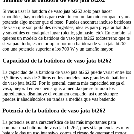
Si vas a usar la batidora de vaso jata bt262 solo para hacer
smoothies, hay modelos para este fin con un tamaño compacto y una
potencia algo menor que el resto. Puedes encontrar incluso batidoras
de vaso que son portátiles recargables, ideales para preparar batidos
y smoothies en cualquier lugar (picnic, gimnasio, etc). En cambio, si
quieres un modelo de batidora de vaso jata bt262 todoterreno que te
sirva para todo, es mejor optar por una batidora de vaso jata bt262
con una potencia superior a los 700 W y un tamaño mayor.
Capacidad de la batidora de vaso jata bt262
La capacidad de la batidora de vaso jata bt262 puede variar entre los
0,5 litros y más de 2 litros en los modelos más grandes de batidora
de vaso jata bt262. Por lo general, cuanta más capacidad tenga el
vaso, mejor. Ten en cuenta que, a medida que se trituran los
ingredientes, disminuye el volumen ocupado, así que siempre
puedes ir añadiéndolos en tandas a medida que vas batiendo.
Potencia de la batidora de vaso jata bt262
La potencia es una característica de las más importantes para
comprar una batidora de vaso jata bt262, pues si la potencia es muy
baja y le das un uso intensivo, corres el riesgo de quemar el motor,