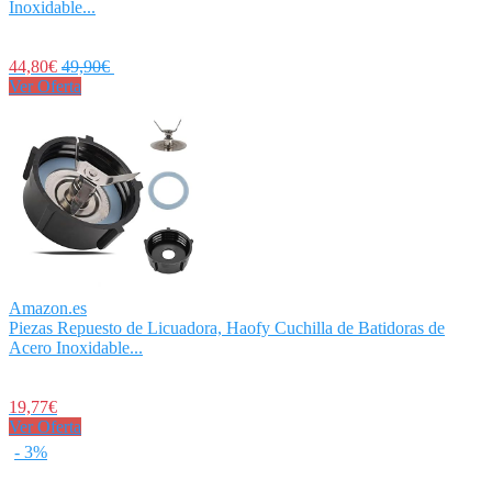
Inoxidable...
44,80€
49,90€
Ver Oferta
Amazon.es
Piezas Repuesto de Licuadora, Haofy Cuchilla de Batidoras de
Acero Inoxidable...
19,77€
Ver Oferta
- 3%