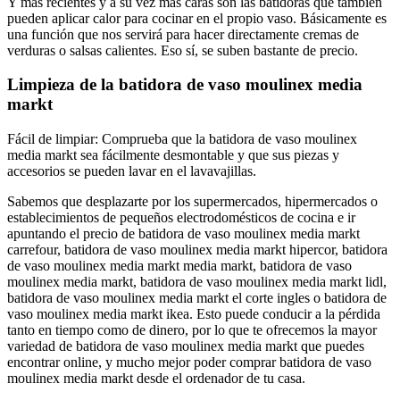
Y más recientes y a su vez más caras son las batidoras que también
pueden aplicar calor para cocinar en el propio vaso. Básicamente es
una función que nos servirá para hacer directamente cremas de
verduras o salsas calientes. Eso sí, se suben bastante de precio.
Limpieza de la batidora de vaso moulinex media
markt
Fácil de limpiar: Comprueba que la batidora de vaso moulinex
media markt sea fácilmente desmontable y que sus piezas y
accesorios se pueden lavar en el lavavajillas.
Sabemos que desplazarte por los supermercados, hipermercados o
establecimientos de pequeños electrodomésticos de cocina e ir
apuntando el precio de batidora de vaso moulinex media markt
carrefour, batidora de vaso moulinex media markt hipercor, batidora
de vaso moulinex media markt media markt, batidora de vaso
moulinex media markt, batidora de vaso moulinex media markt lidl,
batidora de vaso moulinex media markt el corte ingles o batidora de
vaso moulinex media markt ikea. Esto puede conducir a la pérdida
tanto en tiempo como de dinero, por lo que te ofrecemos la mayor
variedad de batidora de vaso moulinex media markt que puedes
encontrar online, y mucho mejor poder comprar batidora de vaso
moulinex media markt desde el ordenador de tu casa.