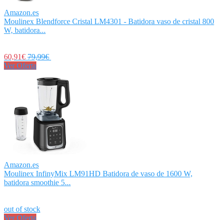
Amazon.es
Moulinex Blendforce Cristal LM4301 - Batidora vaso de cristal 800
W, batidora...
60,91€
79,99€
Ver Oferta
Amazon.es
Moulinex InfinyMix LM91HD Batidora de vaso de 1600 W,
batidora smoothie 5...
out of stock
Ver Oferta