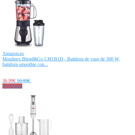
Amazon.es
Moulinex Blend&Go LM1B1D - Batidora de vaso de 300 W,
batidora smoothie con...
36,99€
59,99€
Ver Oferta