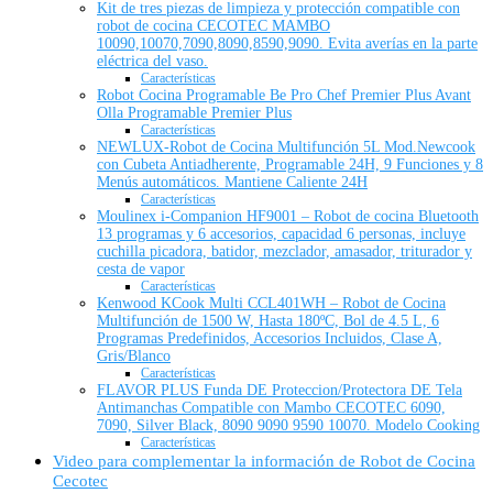
Kit de tres piezas de limpieza y protección compatible con
robot de cocina CECOTEC MAMBO
10090,10070,7090,8090,8590,9090. Evita averías en la parte
eléctrica del vaso.
Características
Robot Cocina Programable Be Pro Chef Premier Plus Avant
Olla Programable Premier Plus
Características
NEWLUX-Robot de Cocina Multifunción 5L Mod.Newcook
con Cubeta Antiadherente, Programable 24H, 9 Funciones y 8
Menús automáticos. Mantiene Caliente 24H
Características
Moulinex i-Companion HF9001 – Robot de cocina Bluetooth
13 programas y 6 accesorios, capacidad 6 personas, incluye
cuchilla picadora, batidor, mezclador, amasador, triturador y
cesta de vapor
Características
Kenwood KCook Multi CCL401WH – Robot de Cocina
Multifunción de 1500 W, Hasta 180ºC, Bol de 4.5 L, 6
Programas Predefinidos, Accesorios Incluidos, Clase A,
Gris/Blanco
Características
FLAVOR PLUS Funda DE Proteccion/Protectora DE Tela
Antimanchas Compatible con Mambo CECOTEC 6090,
7090, Silver Black, 8090 9090 9590 10070. Modelo Cooking
Características
Video para complementar la información de Robot de Cocina
Cecotec