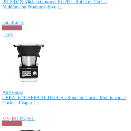
PRIXTON Kitchen Gourmet KG200 - Robot de Cocina
Multifunción Programable con...
out of stock
Ver Oferta
- 6%
Amazon.es
CREATE / CHEFBOT TOUCH / Robot de Cocina Multifunción /
Cocina al Vapor /...
315,95€
337,50€
Ver Oferta