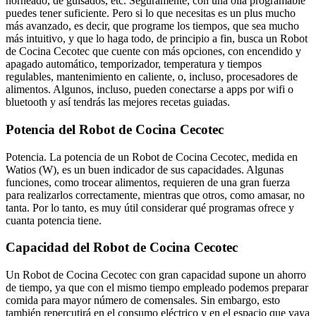
horneado, de guisados, etc. Seguramente, con una olla programable
puedes tener suficiente. Pero si lo que necesitas es un plus mucho
más avanzado, es decir, que programe los tiempos, que sea mucho
más intuitivo, y que lo haga todo, de principio a fin, busca un Robot
de Cocina Cecotec que cuente con más opciones, con encendido y
apagado automático, temporizador, temperatura y tiempos
regulables, mantenimiento en caliente, o, incluso, procesadores de
alimentos. Algunos, incluso, pueden conectarse a apps por wifi o
bluetooth y así tendrás las mejores recetas guiadas.
Potencia del Robot de Cocina Cecotec
Potencia. La potencia de un Robot de Cocina Cecotec, medida en
Watios (W), es un buen indicador de sus capacidades. Algunas
funciones, como trocear alimentos, requieren de una gran fuerza
para realizarlos correctamente, mientras que otros, como amasar, no
tanta. Por lo tanto, es muy útil considerar qué programas ofrece y
cuanta potencia tiene.
Capacidad del Robot de Cocina Cecotec
Un Robot de Cocina Cecotec con gran capacidad supone un ahorro
de tiempo, ya que con el mismo tiempo empleado podemos preparar
comida para mayor número de comensales. Sin embargo, esto
también repercutirá en el consumo eléctrico y en el espacio que vaya