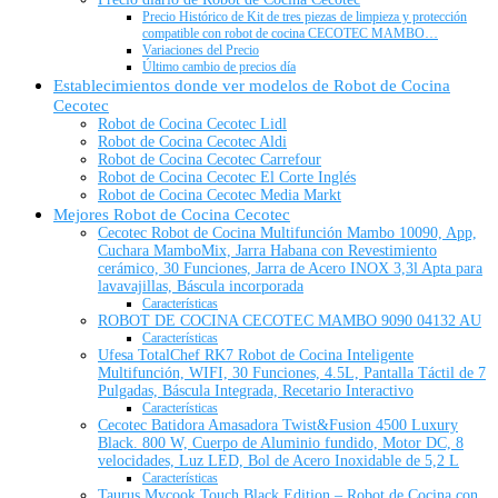
Precio Histórico de Kit de tres piezas de limpieza y protección
compatible con robot de cocina CECOTEC MAMBO…
Variaciones del Precio
Último cambio de precios día
Establecimientos donde ver modelos de Robot de Cocina
Cecotec
Robot de Cocina Cecotec Lidl
Robot de Cocina Cecotec Aldi
Robot de Cocina Cecotec Carrefour
Robot de Cocina Cecotec El Corte Inglés
Robot de Cocina Cecotec Media Markt
Mejores Robot de Cocina Cecotec
Cecotec Robot de Cocina Multifunción Mambo 10090, App,
Cuchara MamboMix, Jarra Habana con Revestimiento
cerámico, 30 Funciones, Jarra de Acero INOX 3,3l Apta para
lavavajillas, Báscula incorporada
Características
ROBOT DE COCINA CECOTEC MAMBO 9090 04132 AU
Características
Ufesa TotalChef RK7 Robot de Cocina Inteligente
Multifunción, WIFI, 30 Funciones, 4.5L, Pantalla Táctil de 7
Pulgadas, Báscula Integrada, Recetario Interactivo
Características
Cecotec Batidora Amasadora Twist&Fusion 4500 Luxury
Black. 800 W, Cuerpo de Aluminio fundido, Motor DC, 8
velocidades, Luz LED, Bol de Acero Inoxidable de 5,2 L
Características
Taurus Mycook Touch Black Edition – Robot de Cocina con