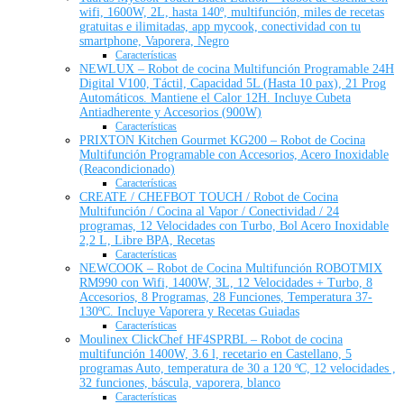
wifi, 1600W, 2L, hasta 140º, multifunción, miles de recetas
gratuitas e ilimitadas, app mycook, conectividad con tu
smartphone, Vaporera, Negro
Características
NEWLUX – Robot de cocina Multifunción Programable 24H
Digital V100, Táctil, Capacidad 5L (Hasta 10 pax), 21 Prog
Automáticos. Mantiene el Calor 12H. Incluye Cubeta
Antiadherente y Accesorios (900W)
Características
PRIXTON Kitchen Gourmet KG200 – Robot de Cocina
Multifunción Programable con Accesorios, Acero Inoxidable
(Reacondicionado)
Características
CREATE / CHEFBOT TOUCH / Robot de Cocina
Multifunción / Cocina al Vapor / Conectividad / 24
programas, 12 Velocidades con Turbo, Bol Acero Inoxidable
2,2 L, Libre BPA, Recetas
Características
NEWCOOK – Robot de Cocina Multifunción ROBOTMIX
RM990 con Wifi, 1400W, 3L, 12 Velocidades + Turbo, 8
Accesorios, 8 Programas, 28 Funciones, Temperatura 37-
130ºC. Incluye Vaporera y Recetas Guiadas
Características
Moulinex ClickChef HF4SPRBL – Robot de cocina
multifunción 1400W, 3.6 l, recetario en Castellano, 5
programas Auto, temperatura de 30 a 120 ºC, 12 velocidades ,
32 funciones, báscula, vaporera, blanco
Características