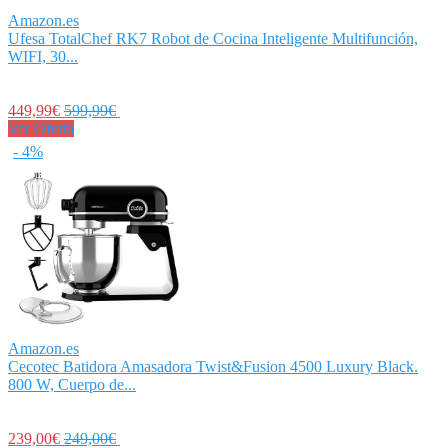
Amazon.es
Ufesa TotalChef RK7 Robot de Cocina Inteligente Multifunción,
WIFI, 30...
449,99€
599,99€
Ver Oferta
- 4%
Amazon.es
Cecotec Batidora Amasadora Twist&Fusion 4500 Luxury Black.
800 W, Cuerpo de...
239,00€
249,00€