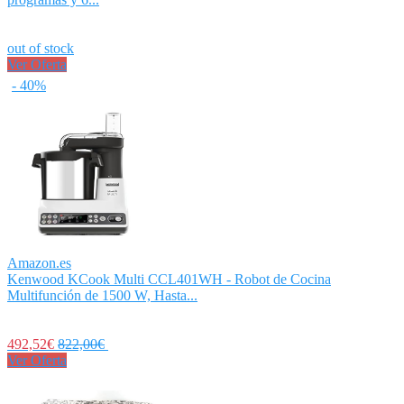
out of stock
Ver Oferta
- 40%
Amazon.es
Kenwood KCook Multi CCL401WH - Robot de Cocina
Multifunción de 1500 W, Hasta...
492,52€
822,00€
Ver Oferta