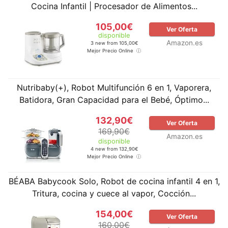
Cocina Infantil | Procesador de Alimentos...
105,00€
Ver Oferta
disponible
Amazon.es
3 new from 105,00€
Mejor Precio Online
Nutribaby(+), Robot Multifunción 6 en 1, Vaporera,
Batidora, Gran Capacidad para el Bebé, Óptimo...
132,90€
Ver Oferta
169,90€
Amazon.es
disponible
4 new from 132,90€
Mejor Precio Online
BÉABA Babycook Solo, Robot de cocina infantil 4 en 1,
Tritura, cocina y cuece al vapor, Cocción...
154,00€
Ver Oferta
160,00€