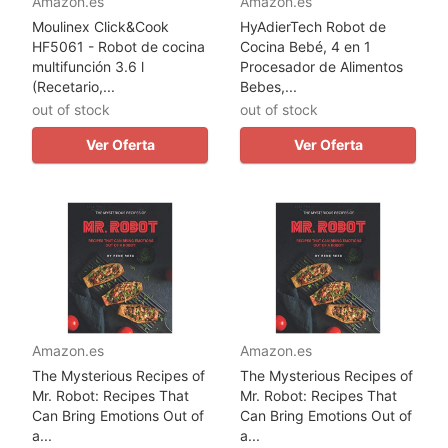
Amazon.es
Amazon.es
Moulinex Click&Cook
HyAdierTech Robot de
HF5061 - Robot de cocina
Cocina Bebé, 4 en 1
multifunción 3.6 l
Procesador de Alimentos
(Recetario,...
Bebes,...
out of stock
out of stock
Ver Oferta
Ver Oferta
Amazon.es
Amazon.es
The Mysterious Recipes of
The Mysterious Recipes of
Mr. Robot: Recipes That
Mr. Robot: Recipes That
Can Bring Emotions Out of
Can Bring Emotions Out of
a...
a...