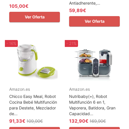
Antiadherente,...
105,00€
59,89€
Ver Oferta
Ver Oferta
- 16%
- 21%
Amazon.es
Amazon.es
Chicco Easy Meal, Robot
Nutribaby(+), Robot
Cocina Bebé Multifunción
Multifunción 6 en 1,
para Destete, Mezclador
Vaporera, Batidora, Gran
de...
Capacidad...
91,33€
132,90€
109,00€
169,90€