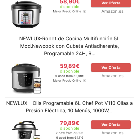
58,90€
Ver Oferta
disponible
Amazon.es
Mejor Precio Online
NEWLUX-Robot de Cocina Multifunción 5L
Mod.Newcook con Cubeta Antiadherente,
Programable 24H, 9...
59,89€
Ver Oferta
disponible
Amazon.es
9 used from 52,98€
Mejor Precio Online
NEWLUX - Olla Programable 6L Chef Pot V110 Ollas a
Presión Eléctrica, 10 Menús, 1000W,...
79,89€
Ver Oferta
disponible
Amazon.es
2 new from 79,89€
6 used from 64,11€