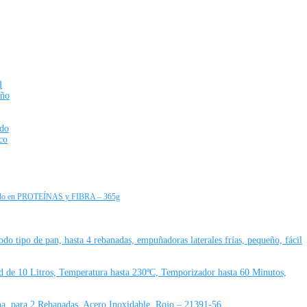
l
eño
ado
co
ido en PROTEÍNAS y FIBRA – 365g
 tipo de pan, hasta 4 rebanadas, empuñadoras laterales frías, pequeño, fácil
de 10 Litros, Temperatura hasta 230ºC, Temporizador hasta 60 Minutos,
a, para 2 Rebanadas, Acero Inoxidable, Rojo – 21391-56