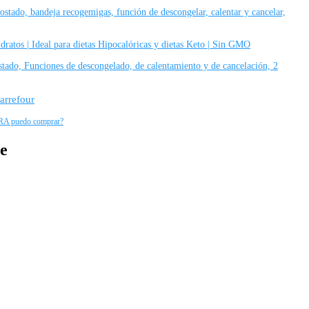
tostado, bandeja recogemigas, función de descongelar, calentar y cancelar,
idratos | Ideal para dietas Hipocalóricas y dietas Keto | Sin GMO
stado, Funciones de descongelado, de calentamiento y de cancelación, 2
arrefour
A puedo comprar?
e