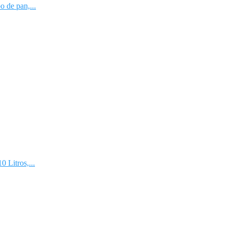
 de pan,...
 Litros,...