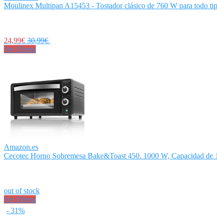
Moulinex Multipan A15453 - Tostador clásico de 760 W para todo tipo
24,99€
30,99€
Ver Oferta
Amazon.es
Cecotec Horno Sobremesa Bake&Toast 450. 1000 W, Capacidad de 10
out of stock
Ver Oferta
- 31%