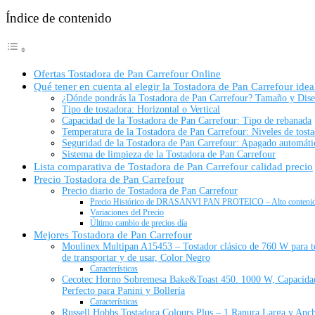
Índice de contenido
Ofertas Tostadora de Pan Carrefour Online
Qué tener en cuenta al elegir la Tostadora de Pan Carrefour idea
¿Dónde pondrás la Tostadora de Pan Carrefour? Tamaño y Dis
Tipo de tostadora: Horizontal o Vertical
Capacidad de la Tostadora de Pan Carrefour: Tipo de rebanada
Temperatura de la Tostadora de Pan Carrefour: Niveles de tost
Seguridad de la Tostadora de Pan Carrefour: Apagado automáti
Sistema de limpieza de la Tostadora de Pan Carrefour
Lista comparativa de Tostadora de Pan Carrefour calidad precio
Precio Tostadora de Pan Carrefour
Precio diario de Tostadora de Pan Carrefour
Precio Histórico de DRASANVI PAN PROTEICO – Alto conten
Variaciones del Precio
Último cambio de precios día
Mejores Tostadora de Pan Carrefour
Moulinex Multipan A15453 – Tostador clásico de 760 W para todo
de transportar y de usar, Color Negro
Características
Cecotec Horno Sobremesa Bake&Toast 450. 1000 W, Capacidad 
Perfecto para Panini y Bollería
Características
Russell Hobbs Tostadora Colours Plus – 1 Ranura Larga y Anch