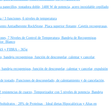
 panecillos, tostadora doble, 1400 W de potencia, acero inoxidable cepillado
3 funciones, 6 niveles de temperatura
ento Antiadherente RockStone, Placa superior flotante, Cajetín recogegrasas,
nes, 7 Niveles de Control de Temperatura, Bandeja de Recogemigas
or: Blanco
S y FIBRA – 365g
o, bandeja recogemigas, función de descongelar, calentar y cancelar,
, bandeja recogemigas, función de descongelar, calentar y cancelar, expulsión
 de tostado, Funciones de descongelado, de calentamiento y de cancelación,
 resistencias de cuarzo, Temporizador con 5 niveles de potencia, Bandeja
W
bohidratos · 28% de Proteínas · Ideal dietas Hipocalóricas y Altas en