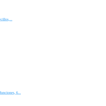
illos,...
nciones, 6...