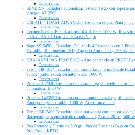
Características
SEVERIN Tostadora automática, tostador largo con soporte para
y negro, AT 2509
Características
CREATE / TOAST ADVANCE / Tostadora de pan Plata y negra / 
Características
Cecotec Parrilla Eléctrica Rock'nGrill 1000. 1000 W, Revestimi
25.5 x 29.5 x 10 cm, Color Acero/Negro
Características
Sogo SS-5450 – Tostadora Deluxe de 4 Rebanadas con 3 Funcio
Extraíble, Iluminación LED, Apagado Automático, 1350W, Col
Características
DRASANVI PAN PROTEICO – Alto contenido en PROTEÍNA
Características
Tristar BR-1024 Tostadora con ranura larga, 6 niveles de tostad
autocentrado, expulsión automática, 1000 W
Características
Princess 142330 Tostadora de ranura larga, 8 niveles de tostado
automática, 1000 W
Características
Princess 142353 Tostadora con una ranura extralarga, 6 niveles
Bandeja migas extraíble, 1000 W, Acero Inoxidable
Características
Tristar BR-2400 Tostadora plana horizontal con temporizador, 2
Recogemigas, superficie de tostado de 23,2 cm x 20 cm, 400 
Características
Pan Proteico y Tierno de 500 gr · Pan de Proteinas Bajo en Car
Proteínas – KETO