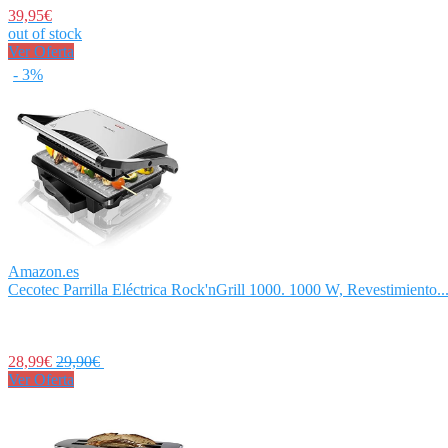
39,95€
out of stock
Ver Oferta
- 3%
Amazon.es
Cecotec Parrilla Eléctrica Rock'nGrill 1000. 1000 W, Revestimiento..
28,99€
29,90€
Ver Oferta