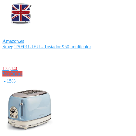
Amazon.es
Smeg TSF01UJEU - Tostador 950, multicolor
172,14€
Ver Oferta
- 15%