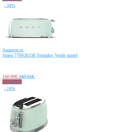
- 34%
Amazon.es
Smeg 770926338 Tostador, Verde pastel
160,99€
245,51€
Ver Oferta
- 24%