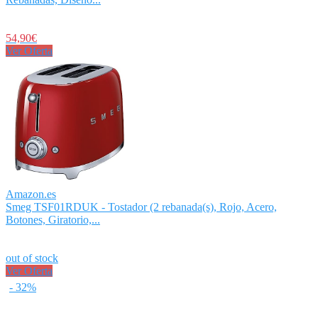
54,90€
Ver Oferta
Amazon.es
Smeg TSF01RDUK - Tostador (2 rebanada(s), Rojo, Acero,
Botones, Giratorio,...
out of stock
Ver Oferta
- 32%