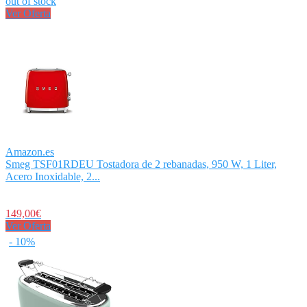
out of stock
Ver Oferta
Amazon.es
Smeg TSF01RDEU Tostadora de 2 rebanadas, 950 W, 1 Liter,
Acero Inoxidable, 2...
149,00€
Ver Oferta
- 10%