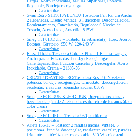
Largas, Acero Inoxidable, Varillas Superiores, Potencia
Regulable, Bandeja recogemigas
Características
Swan Retro ST19010YELNEU Tostadora Pan Ranura Ancha
2 Rebanadas, Diseño Vintage, 3 Funciones: Descongelación,
Recalentamiento, Cancelación, Regulador 6 Niveles de
Tostado, Acero Inox., Amarillo, 815W
Características
Smeg TSF01RDUK – Tostador (2 rebanada(s), Rojo, Acero,
Botones, Giratorio, 950 W, 220-240 V)
Características
Russell Hobbs Tostadora Colours Plus – 1 Ranura Larga y
Ancha para 2 Rebanadas, Bandeja Recogemigas,
Calientapanecillos, Función Cancelar y Descongelar, Acero
Inoxidable, Crema – 21395-56
Características
CREATE/TOAST RETRO/Tostadora Rosa / 6 Niveles de
potencia, bandeja recogemigas, termostato, descongelación,
recalentar, 2 ranuras rebanadas anchas, 850W
Características
Smeg TSF01CRUK KLF01CRUK | Juego de tostadora y
hervidor de agua de 2 rebanadas estilo retro de los años 50 en
color crema
Características
Smeg TSF01UJEU – Tostador 950, multicolor
Características
Ariete 155/15 – Tostador 2 ranuras anchas, vintage, 6
posiciones, función descongelar, recalentar, cancelar, paredes
frías, pies antideslizante, recogecable, 810 W, color azul