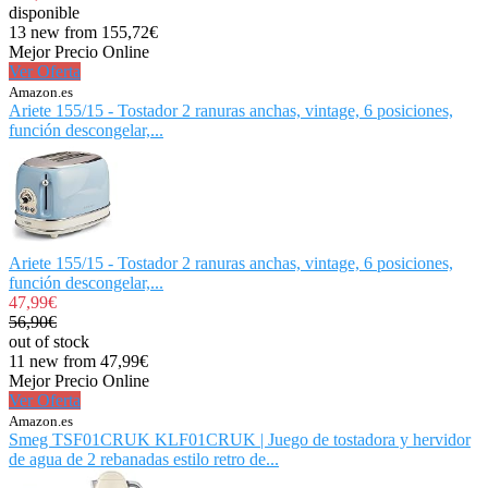
disponible
13 new from 155,72€
Mejor Precio Online
Ver Oferta
Amazon.es
Ariete 155/15 - Tostador 2 ranuras anchas, vintage, 6 posiciones,
función descongelar,...
Ariete 155/15 - Tostador 2 ranuras anchas, vintage, 6 posiciones,
función descongelar,...
47,99€
56,90€
out of stock
11 new from 47,99€
Mejor Precio Online
Ver Oferta
Amazon.es
Smeg TSF01CRUK KLF01CRUK | Juego de tostadora y hervidor
de agua de 2 rebanadas estilo retro de...