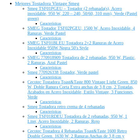
Mejores Tostadora Vintage Smeg
Smeg TSF01PGEU – Tostador (2 rebanada(s), Acero
inoxidable, 950 W, 220 – 240, 50/60, 310 mm), Verde (Pastel
green)
Características
SMEG Tostador TSF02PGEU, 1500 W, Acero Inoxidable, 4
Ranuras, Verde Pastel
Características
SMEG TSF01BLEU Tostadora 2×2 Ranuras de Acero
Inoxidable 950W Negra 50's Style
Características
SMEG 770918909 Tostadora de 2 rebanadas, 950 W, Plastic,
2 Ranuras, Azul Pastel
Características
Smeg 770926338 Tostador, Verde pastel
Características
Cecotec Tostadora Toast&Taste 800 Vintage Light Green. 850
W, Doble Ranura Corta Extra anchas de 3,8 cm, 2 Tostadas,
Acabados en Acero Inoxidable, Estilo Vintage, 3 Funciones,
Verde
Características
Smeg Tostadora retro crema de 4 rebanadas
Características
Smeg TSF01RDEU Tostadora de 2 rebanadas, 950 W, 1
Liter, Acero Inoxidable, 2 Ranuras, Rojo
Características
Cecotec Tostadora 4 Rebanadas Toast&Taste 1600 Retro
Double Green. 1630 W, 2 Ranuras Anchas de 3,8 cm y