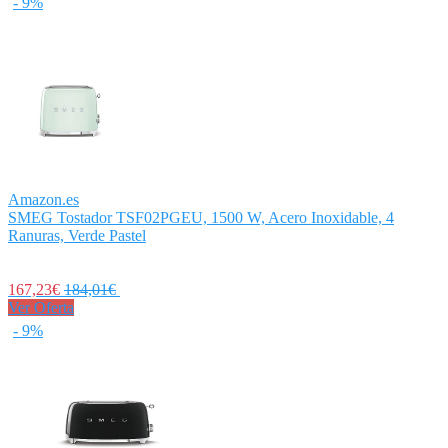
- 9%
Amazon.es
SMEG Tostador TSF02PGEU, 1500 W, Acero Inoxidable, 4
Ranuras, Verde Pastel
167,23€
184,01€
Ver Oferta
- 9%