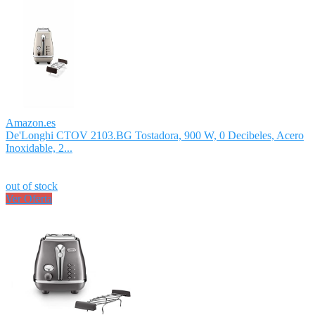
Amazon.es
De'Longhi CTOV 2103.BG Tostadora, 900 W, 0 Decibeles, Acero
Inoxidable, 2...
out of stock
Ver Oferta