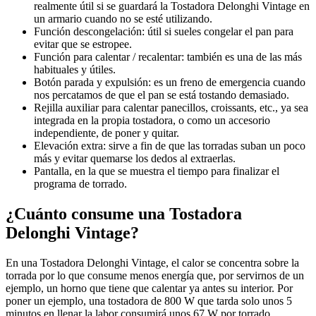
realmente útil si se guardará la Tostadora Delonghi Vintage en
un armario cuando no se esté utilizando.
Función descongelación: útil si sueles congelar el pan para
evitar que se estropee.
Función para calentar / recalentar: también es una de las más
habituales y útiles.
Botón parada y expulsión: es un freno de emergencia cuando
nos percatamos de que el pan se está tostando demasiado.
Rejilla auxiliar para calentar panecillos, croissants, etc., ya sea
integrada en la propia tostadora, o como un accesorio
independiente, de poner y quitar.
Elevación extra: sirve a fin de que las torradas suban un poco
más y evitar quemarse los dedos al extraerlas.
Pantalla, en la que se muestra el tiempo para finalizar el
programa de torrado.
¿Cuánto consume una Tostadora
Delonghi Vintage?
En una Tostadora Delonghi Vintage, el calor se concentra sobre la
torrada por lo que consume menos energía que, por servirnos de un
ejemplo, un horno que tiene que calentar ya antes su interior. Por
poner un ejemplo, una tostadora de 800 W que tarda solo unos 5
minutos en llenar la labor consumirá unos 67 W por torrado.