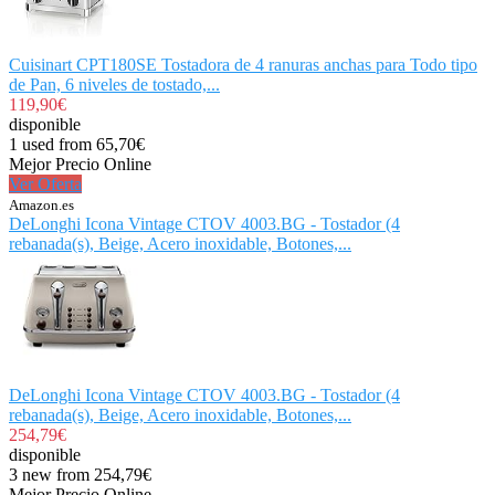
Cuisinart CPT180SE Tostadora de 4 ranuras anchas para Todo tipo
de Pan, 6 niveles de tostado,...
119,90€
disponible
1 used from 65,70€
Mejor Precio Online
Ver Oferta
Amazon.es
DeLonghi Icona Vintage CTOV 4003.BG - Tostador (4
rebanada(s), Beige, Acero inoxidable, Botones,...
DeLonghi Icona Vintage CTOV 4003.BG - Tostador (4
rebanada(s), Beige, Acero inoxidable, Botones,...
254,79€
disponible
3 new from 254,79€
Mejor Precio Online