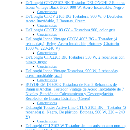
De'Longhi CTOV2103.BK Tostador DELONGHI 2 Ranuras
Icona Vintage Black JP20, 900 W, Acero Inoxidable, Negro
Características
De'Longhi CTOV 2103.BG Tostadora, 900 W, 0 Decibeles,
Acero Inoxidable, 2 Ranuras, Cream
Características
De'Longhi CTOT2103.GY – Tostadora 900, color gris
Características
DeLonghi Icona Vintage CTOV 4003.BG – Tostador (4
rebanada(s), Beige, Acero inoxidable, Botones, Giratorio,
1800 W, 220-240 V)
Características
De'Longhi CTX2203.BK Tostadora 550 W, 2 rebanadas con
pinzas, negro
Características
DeLonghi Icona Vintage Tostadora, 900 W, 2 rebanadas,
acero Inoxidable, azul
Características
BUYDEEM DT620E Tostadora de Pan 2 Rebanadas de
Ranuras Anchas, Tostador Vintage de Acero Inoxidable de 7
Niveles, Función de Calentamiento y Descongelación,
Recolector de Basura Extraíble (Green)
Características
DeLonghi Toaster Active Line CTLA 2103.BK – Tostador (2
rebanada(s), Negro, De plástico, Botones, 900 W, 220 – 240
V)
Características
DeLonghi CTJ 2103.W Tostador sin mecanismo auto pop-up,