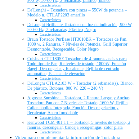
900 W, 50-60 Hz, 2 rebanadas, plástico, blanco
Características
De'Longhi – Tostadora con pinzas – 550W de potencia –
Modelo n. CTLAP2203 amarillo
Características
DeLonghi Brilliante Tostador con luz de indicación, 900 W,
50-60 Hz, 2 rebanadas, Plástico, Negro
Características
Braun Tostador PurEase HT3010BK – Tostadora de Pan,
1000 w, 2 Ranuras, 7 Niveles de Potencia, Grill Superior
Desmontable, Recogecable, Color Negro
Características
Cuisinart CPT180SE Tostadora de 4 ranuras anchas para
Todo tipo de Pan, 6 niveles de tostado, 1800W, Función
Bagel, Descongelar y Recalentar, Rejilla de centrado
automático, Palanca de elevación
Características
DeLonghi CTLA2103.W – Tostador (2 rebanada(s), Blanco,
De plástico, Botones, 800 W, 220 – 240 V)
Características
Aigostar Sunshine – Tostadora, 2 Ranura Largas y Anchas,
Tostadora Pan con 7 Niveles de Tostado, 1600 W, Rejilla
Calientabollos Integrada, Función Descongelación y
Recalentar, Acero Inoxidable
Características
Kenwood TCM 401 TT – Tostador, 5 niveles de tostado, 2
ranuras, descongelar, bandeja recogemigas, color plata
Características
Video para complementar la información de Tostadora