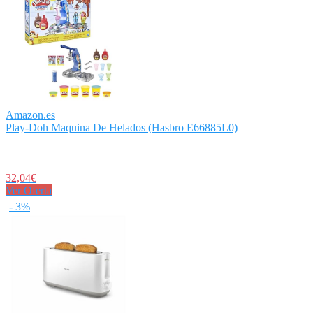
Amazon.es
Play-Doh Maquina De Helados (Hasbro E66885L0)
32,04€
Ver Oferta
- 3%