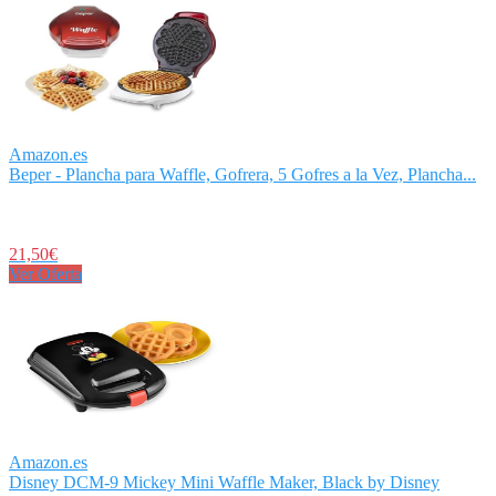
Amazon.es
Beper - Plancha para Waffle, Gofrera, 5 Gofres a la Vez, Plancha...
21,50€
Ver Oferta
Amazon.es
Disney DCM-9 Mickey Mini Waffle Maker, Black by Disney