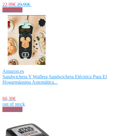
22,99€
29,99€
Ver Oferta
Amazon.es
Sandwichera Y Waflera,Sandwichera Eléctrica Para El
Hogarmáquina Automática...
60,30€
out of stock
Ver Oferta