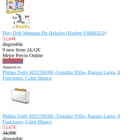
Play-Doh Maquina De Helados (Hasbro E66885L0)
32,04€
disponible
9 new from 24,12€
Mejor Precio Online
Ver Oferta
Amazon.es
Philips Daily HD2590/00 -Tostador 950w, Ranura Larga, 8
Funciones, Color Blanco
Philips Daily HD2590/00 -Tostador 950w, Ranura Larga, 8
Funciones, Color Blanco
33,67€
34,99€
disponible