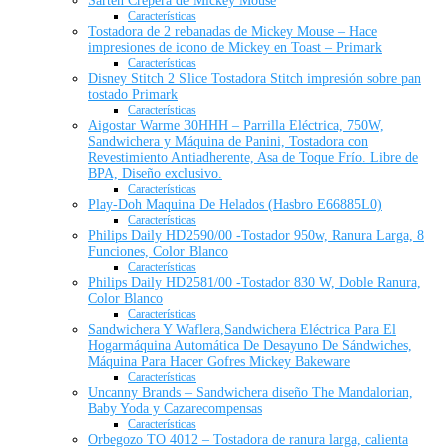
Sartén Crepera de Mickey Mouse
Características
Tostadora de 2 rebanadas de Mickey Mouse – Hace
impresiones de icono de Mickey en Toast – Primark
Características
Disney Stitch 2 Slice Tostadora Stitch impresión sobre pan
tostado Primark
Características
Aigostar Warme 30HHH – Parrilla Eléctrica, 750W,
Sandwichera y Máquina de Panini, Tostadora con
Revestimiento Antiadherente, Asa de Toque Frío. Libre de
BPA, Diseño exclusivo.
Características
Play-Doh Maquina De Helados (Hasbro E66885L0)
Características
Philips Daily HD2590/00 -Tostador 950w, Ranura Larga, 8
Funciones, Color Blanco
Características
Philips Daily HD2581/00 -Tostador 830 W, Doble Ranura,
Color Blanco
Características
Sandwichera Y Waflera,Sandwichera Eléctrica Para El
Hogarmáquina Automática De Desayuno De Sándwiches,
Máquina Para Hacer Gofres Mickey Bakeware
Características
Uncanny Brands – Sandwichera diseño The Mandalorian,
Baby Yoda y Cazarecompensas
Características
Orbegozo TO 4012 – Tostadora de ranura larga, calienta