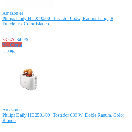
Amazon.es
Philips Daily HD2590/00 -Tostador 950w, Ranura Larga, 8
Funciones, Color Blanco
33,67€
34,99€
Ver Oferta
- 23%
Amazon.es
Philips Daily HD2581/00 -Tostador 830 W, Doble Ranura, Color
Blanco