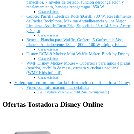
panecillos, 7 niveles de tostado, función descongelación y
recalentamiento, bandeja recogemigas, 850 W
Características
Cecotec Parrilla Eléctrica Rock?nGrill. 700 W, Revestimiento
de Piedra RockStone, Máxima Antiadherencia y una Mejor
Limpieza, Asa de Tacto Frío, Superficie 23 x 14.5 cm, Acero
y Negro
Características
Beper – Plancha para Waffle, Gofrera, 5 Gofres a la Vez,
Plancha Antiadherente 18 cm, 800 – 100 W, Rojo y Blanco
Características
Disney DCM-9 Mickey Mini Waffle Maker, Black by Disney
Características
WMF Disney Mickey Mouse – Cubertería para niños 4 piezas
(tenedor, cuchillo de mesa, cuchara y cuchara pequeña)
(WMF Kids infantil)
Características
Video para complementar la información de Tostadora Disney
Video con información más detallada
La Tostadora Valiente – Inútil (Sin interrupciones)
Ofertas Tostadora Disney Online