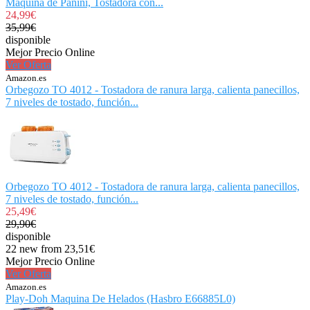
Máquina de Panini, Tostadora con...
24,99€
35,99€
disponible
Mejor Precio Online
Ver Oferta
Amazon.es
Orbegozo TO 4012 - Tostadora de ranura larga, calienta panecillos,
7 niveles de tostado, función...
Orbegozo TO 4012 - Tostadora de ranura larga, calienta panecillos,
7 niveles de tostado, función...
25,49€
29,90€
disponible
22 new from 23,51€
Mejor Precio Online
Ver Oferta
Amazon.es
Play-Doh Maquina De Helados (Hasbro E66885L0)