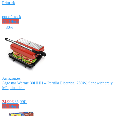
Primark
out of stock
Ver Oferta
- 30%
Amazon.es
Aigostar Warme 30HHH – Parrilla Eléctrica, 750W, Sandwichera y
Máquina de...
24,99€
35,99€
Ver Oferta