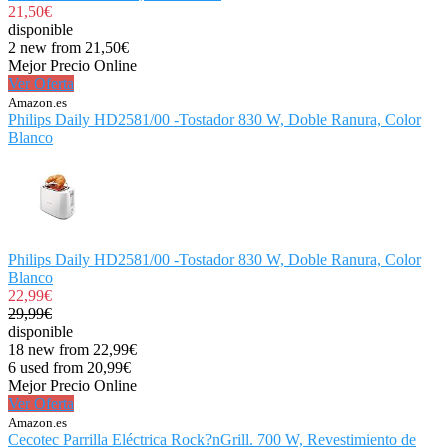
21,50€
disponible
2 new from 21,50€
Mejor Precio Online
Ver Oferta
Amazon.es
Philips Daily HD2581/00 -Tostador 830 W, Doble Ranura, Color
Blanco
Philips Daily HD2581/00 -Tostador 830 W, Doble Ranura, Color
Blanco
22,99€
29,99€
disponible
18 new from 22,99€
6 used from 20,99€
Mejor Precio Online
Ver Oferta
Amazon.es
Cecotec Parrilla Eléctrica Rock?nGrill. 700 W, Revestimiento de