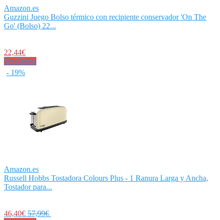
Amazon.es
Guzzini Juego Bolso térmico con recipiente conservador 'On The
Go' (Bolso) 22...
22,44€
Ver Oferta
- 19%
Amazon.es
Russell Hobbs Tostadora Colours Plus - 1 Ranura Larga y Ancha,
Tostador para...
46,40€
57,99€