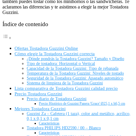
también puedes tostar como los minihornos o las sandwicheras. Te
aclaramos las diferencias y te asistimos a elegir la mejor Tostadora
Guzzini.
Índice de contenido
Ofertas Tostadora Guzzini Online
Cómo elegir la Tostadora Guzzini correcta
¿Dónde pondrás la Tostadora Guzzini? Tamaño y Diseño
Tipo de tostadora: Horizontal o Vertical
Capacidad de la Tostadora Guzzini: Tipo de rebanada
Temperatura de la Tostadora Guzzini: Niveles de tostado
Seguridad de la Tostadora Guzzini: Apagado automático
Sistema de limpieza de la Tostadora Guzzini
Lista comparativa de Tostadora Guzzini calidad precio
Precio Tostadora Guzzini
Precio diario de Tostadora Guzzini
Precio Histórico de Guzzini Panera 'Grace' Ø25,1 x h6,5 cm
Mejores Tostadora Guzzini
Guzzini Za – Cafetera (1 taza), color azul metálico, acrílico,
0,1 x 0,1 x 0,1 cm
Características
Tostadora PHILIPS HD2590 / 00 – Blanco
Características