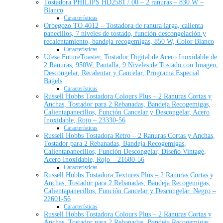
Tostadora PHILIPS HD2581 / 00 – 2 ranuras – 830 W –
Blanco
Características
Orbegozo TO 4012 – Tostadora de ranura larga, calienta
panecillos, 7 niveles de tostado, función descongelación y
recalentamiento, bandeja recogemigas, 850 W, Color Blanco
Características
Ufesa FutureToaster, Tostador Digital de Acero Inoxidable de
2 Ranuras, 950W, Pantalla, 9 Niveles de Tostado con Imagen,
Descongelar, Recalentar y Cancelar, Programa Especial
Bagels
Características
Russell Hobbs Tostadora Colours Plus – 2 Ranuras Cortas y
Anchas, Tostador para 2 Rebanadas, Bandeja Recogemigas,
Calientapanecillos, Función Cancelar y Descongelar, Acero
Inoxidable, Rojo – 23330-56
Características
Russell Hobbs Tostadora Retro – 2 Ranuras Cortas y Anchas,
Tostador para 2 Rebanadas, Bandeja Recogemigas,
Calientapanecillos, Función Descongelar, Diseño Vintage,
Acero Inoxidable, Rojo – 21680-56
Características
Russell Hobbs Tostadora Textures Plus – 2 Ranuras Cortas y
Anchas, Tostador para 2 Rebanadas, Bandeja Recogemigas,
Calientapanecillos, Función Cancelar y Descongelar, Negro –
22601-56
Características
Russell Hobbs Tostadora Colours Plus – 2 Ranuras Cortas y
Anchas, Tostador para 2 Rebanadas, Bandeja Recogemigas,