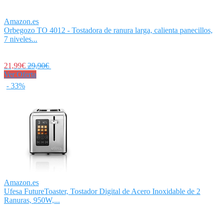
Amazon.es
Orbegozo TO 4012 - Tostadora de ranura larga, calienta panecillos,
7 niveles...
21,99€
29,90€
Ver Oferta
- 33%
Amazon.es
Ufesa FutureToaster, Tostador Digital de Acero Inoxidable de 2
Ranuras, 950W,...