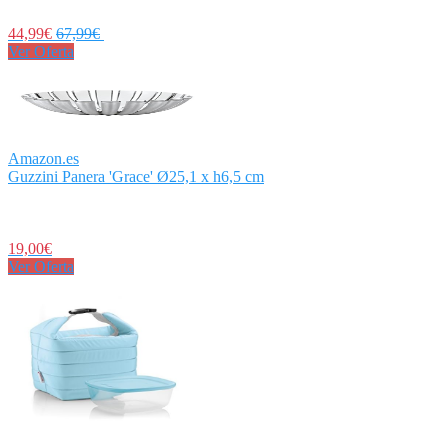
44,99€
67,99€
Ver Oferta
Amazon.es
Guzzini Panera 'Grace' Ø25,1 x h6,5 cm
19,00€
Ver Oferta