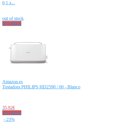
0,1 x...
out of stock
Ver Oferta
Amazon.es
Tostadora PHILIPS HD2590 / 00 - Blanco
35,92€
Ver Oferta
- 23%