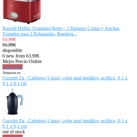
Russell Hobbs Tostadora Retro - 2 Ranuras Cortas y Anchas,
Tostador para 2 Rebanadas, Bandeja...
63,99€
91,99€
disponible
6 new from 63,99€
Mejor Precio Online
Ver Oferta
Amazon.es
Guzzini Za - Cafetera (1 taza), color azul metálico, acrílico, 0,1 x
0,1 x 0,1 cm
Guzzini Za - Cafetera (1 taza), color azul metálico, acrílico, 0,1 x
0,1 x 0,1 cm
out of stock