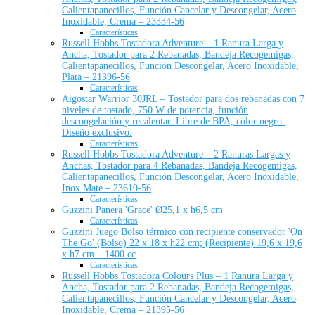
Calientapanecillos, Función Cancelar y Descongelar, Acero
Inoxidable, Crema – 23334-56
Características
Russell Hobbs Tostadora Adventure – 1 Ranura Larga y
Ancha, Tostador para 2 Rebanadas, Bandeja Recogemigas,
Calientapanecillos, Función Descongelar, Acero Inoxidable,
Plata – 21396-56
Características
Aigostar Warrior 30JRL – Tostador para dos rebanadas con 7
niveles de tostado, 750 W de potencia, función
descongelación y recalentar. Libre de BPA, color negro.
Diseño exclusivo.
Características
Russell Hobbs Tostadora Adventure – 2 Ranuras Largas y
Anchas, Tostador para 4 Rebanadas, Bandeja Recogemigas,
Calientapanecillos, Función Descongelar, Acero Inoxidable,
Inox Mate – 23610-56
Características
Guzzini Panera 'Grace' Ø25,1 x h6,5 cm
Características
Guzzini Juego Bolso térmico con recipiente conservador 'On
The Go' (Bolso) 22 x 18 x h22 cm; (Recipiente) 19,6 x 19,6
x h7 cm – 1400 cc
Características
Russell Hobbs Tostadora Colours Plus – 1 Ranura Larga y
Ancha, Tostador para 2 Rebanadas, Bandeja Recogemigas,
Calientapanecillos, Función Cancelar y Descongelar, Acero
Inoxidable, Crema – 21395-56