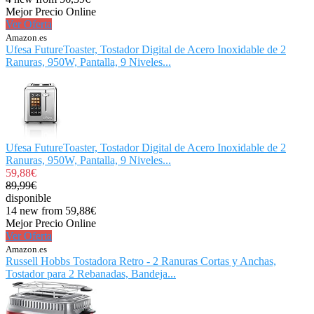
Mejor Precio Online
Ver Oferta
Amazon.es
Ufesa FutureToaster, Tostador Digital de Acero Inoxidable de 2
Ranuras, 950W, Pantalla, 9 Niveles...
Ufesa FutureToaster, Tostador Digital de Acero Inoxidable de 2
Ranuras, 950W, Pantalla, 9 Niveles...
59,88€
89,99€
disponible
14 new from 59,88€
Mejor Precio Online
Ver Oferta
Amazon.es
Russell Hobbs Tostadora Retro - 2 Ranuras Cortas y Anchas,
Tostador para 2 Rebanadas, Bandeja...