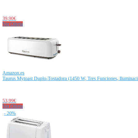
39,90€
Ver Oferta
Amazon.es
Taurus Mytoast Duplo-Tostadora (1450 W, Tres Funciones, Iluminaci
53,99€
Ver Oferta
- 20%