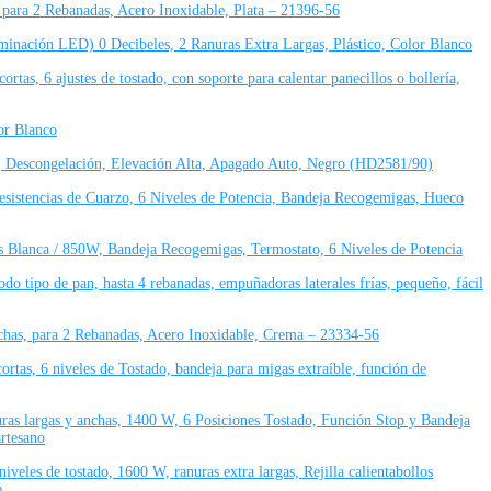
para 2 Rebanadas, Acero Inoxidable, Plata – 21396-56
inación LED) 0 Decibeles, 2 Ranuras Extra Largas, Plástico, Color Blanco
tas, 6 ajustes de tostado, con soporte para calentar panecillos o bollería,
or Blanco
los, Descongelación, Elevación Alta, Apagado Auto, Negro (HD2581/90)
esistencias de Cuarzo, 6 Niveles de Potencia, Bandeja Recogemigas, Hueco
anca / 850W, Bandeja Recogemigas, Termostato, 6 Niveles de Potencia
 tipo de pan, hasta 4 rebanadas, empuñadoras laterales frías, pequeño, fácil
chas, para 2 Rebanadas, Acero Inoxidable, Crema – 23334-56
ortas, 6 niveles de Tostado, bandeja para migas extraíble, función de
as largas y anchas, 1400 W, 6 Posiciones Tostado, Función Stop y Bandeja
rtesano
eles de tostado, 1600 W, ranuras extra largas, Rejilla calientabollos
e.