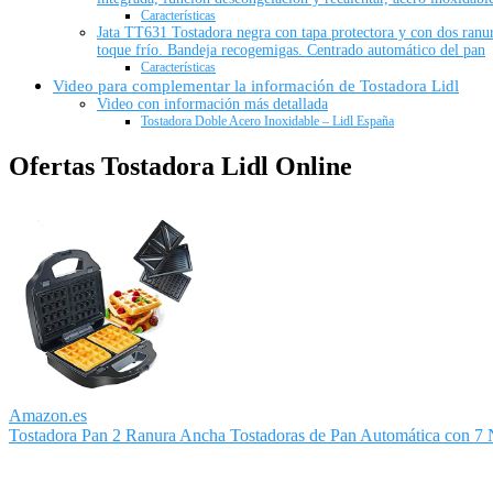
Características
Jata TT631 Tostadora negra con tapa protectora y con dos ranura
toque frío. Bandeja recogemigas. Centrado automático del pan
Características
Video para complementar la información de Tostadora Lidl
Video con información más detallada
Tostadora Doble Acero Inoxidable – Lidl España
Ofertas Tostadora Lidl Online
Amazon.es
Tostadora Pan 2 Ranura Ancha Tostadoras de Pan Automática con 7 N