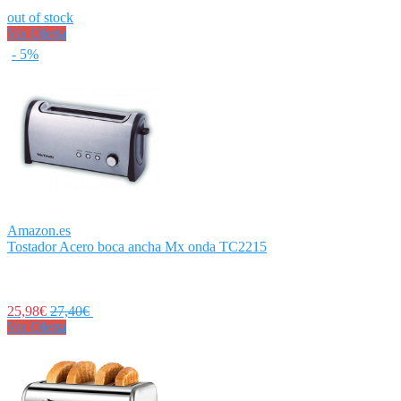
out of stock
Ver Oferta
- 5%
Amazon.es
Tostador Acero boca ancha Mx onda TC2215
25,98€
27,40€
Ver Oferta