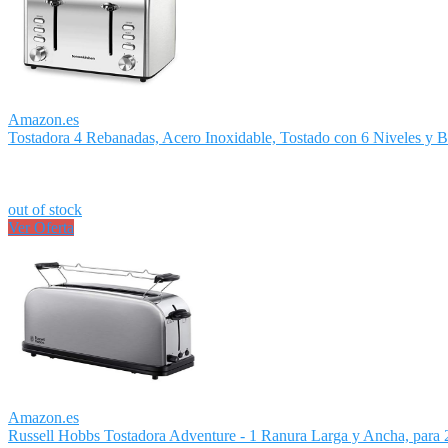
Amazon.es
Tostadora 4 Rebanadas, Acero Inoxidable, Tostado con 6 Niveles y Ba
out of stock
Ver Oferta
Amazon.es
Russell Hobbs Tostadora Adventure - 1 Ranura Larga y Ancha, para 2