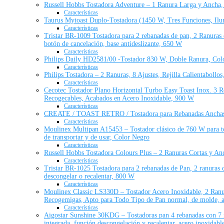
Russell Hobbs Tostadora Adventure – 1 Ranura Larga y Ancha, 
Características
Taurus Mytoast Duplo-Tostadora (1450 W, Tres Funciones, Ilum
Características
Tristar BR-1009 Tostadora para 2 rebanadas de pan, 2 Ranuras cor
botón de cancelación, base antideslizante, 650 W
Características
Philips Daily HD2581/00 -Tostador 830 W, Doble Ranura, Col
Características
Philips Tostadora – 2 Ranuras, 8 Ajustes, Rejilla Calientabol
Características
Cecotec Tostador Plano Horizontal Turbo Easy Toast Inox. 3 R
Recogecables, Acabados en Acero Inoxidable, 900 W
Características
CREATE / TOAST RETRO / Tostadora para Rebanadas Anchas Bl
Características
Moulinex Multipan A15453 – Tostador clásico de 760 W para todo
de transportar y de usar, Color Negro
Características
Russell Hobbs Tostadora Colours Plus – 2 Ranuras Cortas y An
Características
Tristar BR-1025 Tostadora para 2 rebanadas de Pan, 2 ranuras c
descongelar o recalentar, 800 W
Características
Moulinex Classic LS330D – Tostador Acero Inoxidable, 2 Ranur
Recogemigas, Apto para Todo Tipo de Pan normal, de molde, a
Características
Aigostar Sunshine 30KDG – Tostadoras pan 4 rebanadas con 7 niv
integrada, función descongelación y recalentar, acero inoxidabl