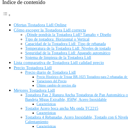
Índice de contenido
Ofertas Tostadora Lidl Online
Cómo escoger la Tostadora Lidl correcta
¿Dónde pondrás la Tostadora Lidl? Tamaño y Diseño
Tipo de tostadora: Horizontal o Vertical
Capacidad de la Tostadora Lidl: Tipo de rebanada
Temperatura de la Tostadora Lidl: Niveles de tostado
Seguridad de la Tostadora Lidl: Apagado automático
Sistema de limpieza de la Tostadora Lidl
Lista comparativa de Tostadora Lidl calidad precio
Precio Tostadora Lidl
Precio diario de Tostadora Lidl
Precio Histórico de Tristar BR-1025 Tostadora para 2 rebanadas de 
Variaciones del Precio
Último cambio de precios día
Mejores Tostadora Lidl
Tostadora Pan 2 Ranura Ancha Tostadoras de Pan Automática c
Bandeja Migas Extraíble, 850W, Acero Inoxidable
Características
Tostador Acero boca ancha Mx onda TC2215
Características
Tostadora 4 Rebanadas, Acero Inoxidable, Tostado con 6 Nivel
Calentamiento
Características