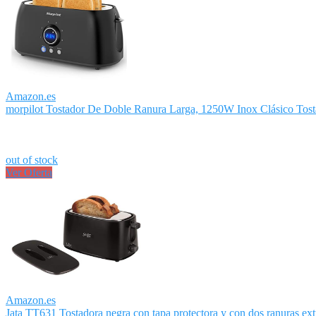
Amazon.es
morpilot Tostador De Doble Ranura Larga, 1250W Inox Clásico Tosta
out of stock
Ver Oferta
Amazon.es
Jata TT631 Tostadora negra con tapa protectora y con dos ranuras extr