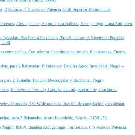
plástico, Giratorio, China, 950W)
 2 Ranuras, 7 Niveles de Potencia, Grill Superior Desmontable,
otencia, Descogelador, Soporte para Bolleria, Recogemigas, Tapa Antipolvo,
 Tostadora Pan Para 4 Rebanadas, Tres Funciones 6 Niveles de Potencia
, T-40
s extra anchas. Con selector electrónico de tostado. 6 posiciones. Cuerpo
chas, para 2 Rebanadas, Plástico con Detalles Acero Inoxidable, Negro –
a para 2 Tostadas, Función Descongelar y Recalentar, Negro
ortas, 6 niveles de Tostado, bandeja para migas extraíble, función de
eles de tostado, 750 W de potencia, función descongelación y recalentar.
Anchas, para 2 Rebanadas, Acero Inoxidable, Negro – 21681-56
egra / 850W, Bandeja Recogemigas, Termostato, 6 Niveles de Potencia