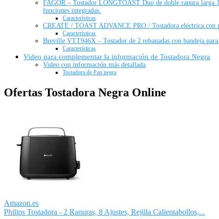
FAGOR – Tostador LONGTOAST Duo de doble ranura larga 1550W
funciones integradas.
Características
CREATE / TOAST ADVANCE PRO / Tostadora eléctrica con panta
Características
Breville VTT946X – Tostador de 2 rebanadas con bandeja para c
Características
Video para complementar la información de Tostadora Negra
Video con información más detallada
Tostadora de Pan negra
Ofertas Tostadora Negra Online
Amazon.es
Philips Tostadora - 2 Ranuras, 8 Ajustes, Rejilla Calientabollos,...