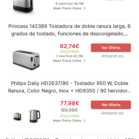
9 used from 36,70€
Mejor Precio Online
Princess 142389 Tostadora de doble ranura larga, 6
grados de tostado, Funciones de descongelado,...
62,74€
Ver Oferta
disponible
Amazon.es
2 new from 62,74€
Mejor Precio Online
Philips Daily HD2637/90 - Tostador 950 W, Doble
Ranura, Color Negro, Inox + HD9350 / 90 hervidor...
77,98€
Ver Oferta
89,98€
Amazon.es
disponible
Mejor Precio Online