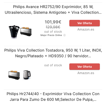
Philips Avance HR2752/90 Exprimidor, 85 W,
Ultrasilencioso, Sistema Antigoteo + Viva Collection...
101,99€
Ver Oferta
129,98€
Amazon.es
out of stock
Mejor Precio Online
Philips Viva Collection Tostadora, 950 W, 1 Liter, INOX,
Negro/Plateado + HD9350 / 90 hervidor...
out of stock
Ver Oferta
Amazon.es
Philips Hr2744/40 - Exprimidor Viva Collection Con
Jarra Para Zumo De 600 Ml,Selector De Pulpa,...