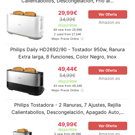
Calientabollos, Descongelación, Frío al...
29,99€
Ver Oferta
34,99€
Amazon.es
disponible
49 new from 29,99€
2 used from 27,34€
Mejor Precio Online
Philips Daily HD2692/90 - Tostador 950w, Ranura
Extra larga, 8 Funciones, Color Negro, Inox
49,44€
Ver Oferta
54,99€
Amazon.es
disponible
43 new from 49,44€
Mejor Precio Online
Philips Tostadora - 2 Ranuras, 7 Ajustes, Rejilla
Calientabollos, Descongelación, Apagado Auto,...
49,99€
Ver Oferta
disponible
Amazon.es
5 new from 49,99€