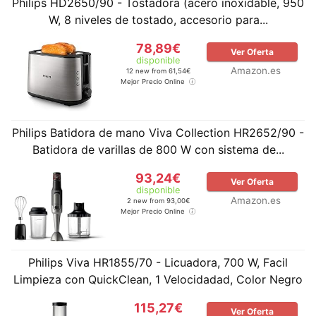
Philips HD2650/90 - Tostadora (acero inoxidable, 950
W, 8 niveles de tostado, accesorio para...
78,89€
Ver Oferta
disponible
Amazon.es
12 new from 61,54€
Mejor Precio Online
Philips Batidora de mano Viva Collection HR2652/90 -
Batidora de varillas de 800 W con sistema de...
93,24€
Ver Oferta
disponible
Amazon.es
2 new from 93,00€
Mejor Precio Online
Philips Viva HR1855/70 - Licuadora, 700 W, Facil
Limpieza con QuickClean, 1 Velocidadad, Color Negro
115,27€
Ver Oferta