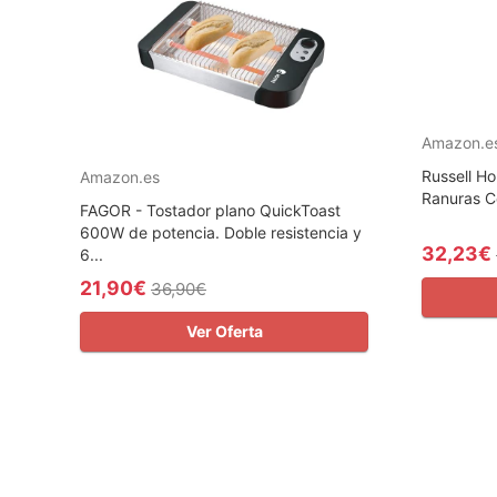
Amazon.e
Russell Ho
Amazon.es
Ranuras Co
FAGOR - Tostador plano QuickToast
600W de potencia. Doble resistencia y
32,23€
6...
21,90€
36,90€
Ver Oferta