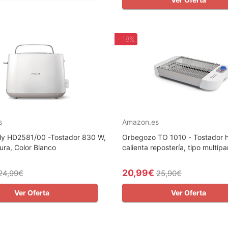
- 18%
s
Amazon.es
aily HD2581/00 -Tostador 830 W,
Orbegozo TO 1010 - Tostador ho
ura, Color Blanco
calienta repostería, tipo multipan
20,99€
24,99€
25,90€
Ver Oferta
Ver Oferta