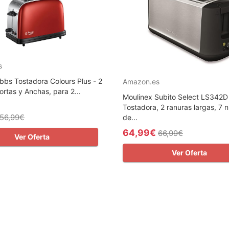
s
bbs Tostadora Colours Plus - 2
Amazon.es
rtas y Anchas, para 2...
Moulinex Subito Select LS342D
Tostadora, 2 ranuras largas, 7 n
56,99€
de...
64,99€
66,99€
Ver Oferta
Ver Oferta