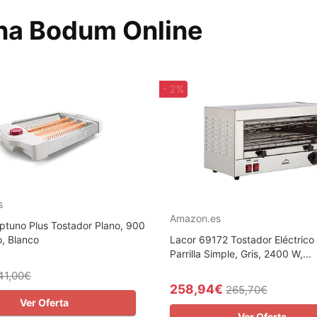
ana Bodum Online
- 2%
s
Amazon.es
ptuno Plus Tostador Plano, 900
o, Blanco
Lacor 69172 Tostador Eléctrico 
Parrilla Simple, Gris, 2400 W,...
41,00€
258,94€
265,70€
Ver Oferta
Ver Oferta