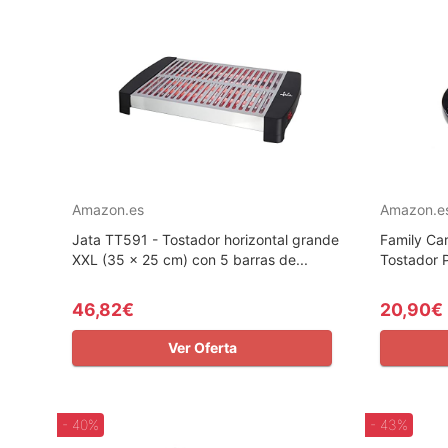
Amazon.es
Amazon.e
Jata TT591 - Tostador horizontal grande
Family Car
XXL (35 x 25 cm) con 5 barras de...
Tostador P
46,82€
20,90€
Ver Oferta
- 40%
- 43%