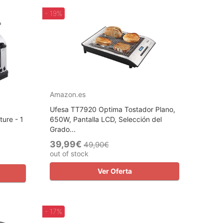
- 19%
Amazon.es
Ufesa TT7920 Optima Tostador Plano,
ure - 1
650W, Pantalla LCD, Selección del
Grado...
39,99€
49,90€
out of stock
Ver Oferta
- 17%