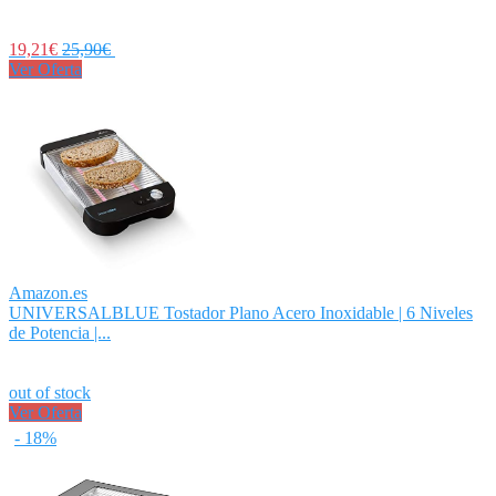
19,21€
25,90€
Ver Oferta
Amazon.es
UNIVERSALBLUE Tostador Plano Acero Inoxidable | 6 Niveles
de Potencia |...
out of stock
Ver Oferta
- 18%