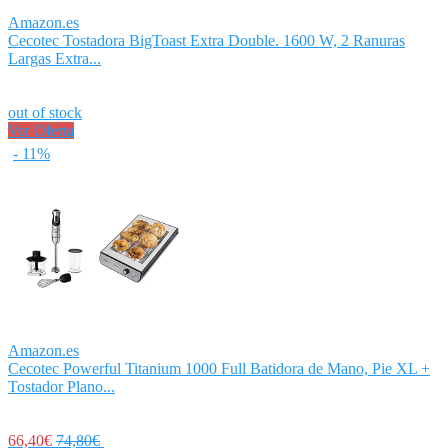
Amazon.es
Cecotec Tostadora BigToast Extra Double. 1600 W, 2 Ranuras
Largas Extra...
out of stock
Ver Oferta
- 11%
Amazon.es
Cecotec Powerful Titanium 1000 Full Batidora de Mano, Pie XL +
Tostador Plano...
66,40€
74,80€