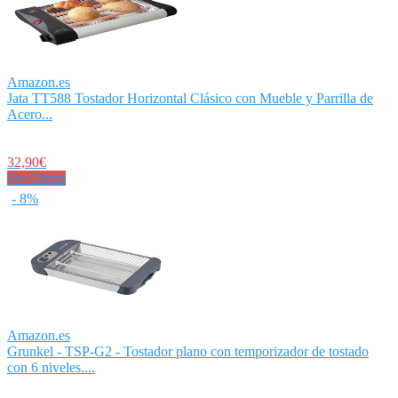
Amazon.es
Jata TT588 Tostador Horizontal Clásico con Mueble y Parrilla de
Acero...
32,90€
Ver Oferta
- 8%
Amazon.es
Grunkel - TSP-G2 - Tostador plano con temporizador de tostado
con 6 niveles....