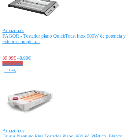
Amazon.es
FAGOR - Tostador plano QuickToast Inox 900W de potencia y
exterior completo...
39,99€
48,90€
Ver Oferta
- 19%
Amazon.es
Taurus Neptuno Plus Tostador Plano, 900 W, Plástico, Blanco