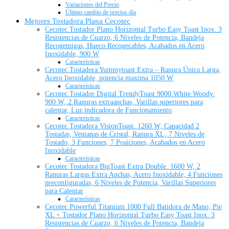
Variaciones del Precio
Último cambio de precios día
Mejores Tostadora Plana Cecotec
Cecotec Tostador Plano Horizontal Turbo Easy Toast Inox. 3
Resistencias de Cuarzo, 6 Niveles de Potencia, Bandeja
Recogemigas, Hueco Recogecables, Acabados en Acero
Inoxidable, 900 W
Características
Cecotec Tostadora Yummytoast Extra – Ranura Única Larga,
Acero Inoxidable, potencia maxima 1050 W
Características
Cecotec Tostador Digital TrendyToast 9000 White Woody.
900 W, 2 Ranuras extraanchas, Varillas superiores para
calentar, Luz indicadora de Funcionamiento
Características
Cecotec Tostadora VisionToast. 1260 W, Capacidad 2
Tostadas, Ventanas de Cristal, Ranura XL, 7 Niveles de
Tostado, 3 Funciones, 7 Posiciones, Acabados en Acero
Inoxidable
Características
Cecotec Tostadora BigToast Extra Double. 1600 W, 2
Ranuras Largas Extra Anchas, Acero Inoxidable, 4 Funciones
preconfiguradas, 6 Niveles de Potencia, Varillas Superiores
para Calentar
Características
Cecotec Powerful Titanium 1000 Full Batidora de Mano, Pie
XL + Tostador Plano Horizontal Turbo Easy Toast Inox. 3
Resistencias de Cuarzo, 6 Niveles de Potencia, Bandeja