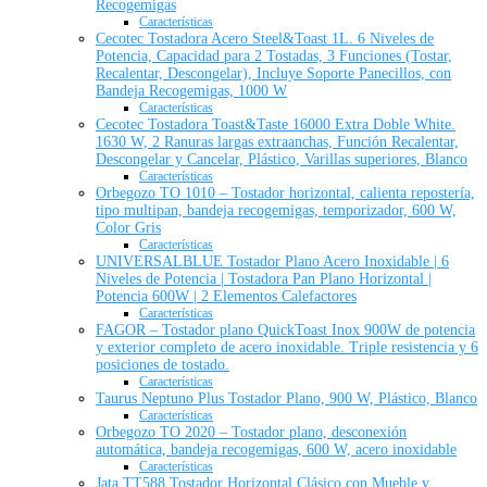
Recogemigas
Características
Cecotec Tostadora Acero Steel&Toast 1L. 6 Niveles de
Potencia, Capacidad para 2 Tostadas, 3 Funciones (Tostar,
Recalentar, Descongelar), Incluye Soporte Panecillos, con
Bandeja Recogemigas, 1000 W
Características
Cecotec Tostadora Toast&Taste 16000 Extra Doble White.
1630 W, 2 Ranuras largas extraanchas, Función Recalentar,
Descongelar y Cancelar, Plástico, Varillas superiores, Blanco
Características
Orbegozo TO 1010 – Tostador horizontal, calienta repostería,
tipo multipan, bandeja recogemigas, temporizador, 600 W,
Color Gris
Características
UNIVERSALBLUE Tostador Plano Acero Inoxidable | 6
Niveles de Potencia | Tostadora Pan Plano Horizontal |
Potencia 600W | 2 Elementos Calefactores
Características
FAGOR – Tostador plano QuickToast Inox 900W de potencia
y exterior completo de acero inoxidable. Triple resistencia y 6
posiciones de tostado.
Características
Taurus Neptuno Plus Tostador Plano, 900 W, Plástico, Blanco
Características
Orbegozo TO 2020 – Tostador plano, desconexión
automática, bandeja recogemigas, 600 W, acero inoxidable
Características
Jata TT588 Tostador Horizontal Clásico con Mueble y