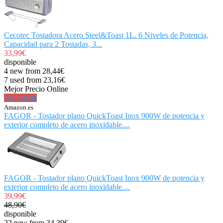
Cecotec Tostadora Acero Steel&Toast 1L. 6 Niveles de Potencia,
Capacidad para 2 Tostadas, 3...
33,99€
disponible
4 new from 28,44€
7 used from 23,16€
Mejor Precio Online
Ver Oferta
Amazon.es
FAGOR - Tostador plano QuickToast Inox 900W de potencia y
exterior completo de acero inoxidable....
FAGOR - Tostador plano QuickToast Inox 900W de potencia y
exterior completo de acero inoxidable....
39,99€
48,90€
disponible
22 new from 34,39€