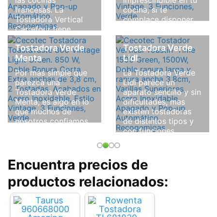
francesas. La
cocina, si te
Tostadora Vertical
complace disponer
Carrefour tiene
de pan caliente y
múltiples usos, entre
fresco por la
Tostadora Verde
Tostadora Verde
ellos la preparación
mañana. Es
Menta
Lidl
de sabrosas tostadas
asimismo, sin duda,
para prosperar su
la Tostadora Verde ...
Por más simple que
La Tostadora Verde
desayuno ...
parezca una
Lidl parece un
Leer Más
Tostadora Verde
aparato sencillo y sin
Leer Más
Menta, es algo en lo
dificultades, mas
que muchos de
existen tostadoras
nosotros confiamos.
de distintos tipos y
Las tostadoras son
con funciones
uno de los
diferentes. Te
electrodomésticos
explicamos cuáles
de cocina más
son para que
Encuentra precios de
simples, mas ...
aciertes al comprar
productos relacionados:
...
Leer Más
Leer Más