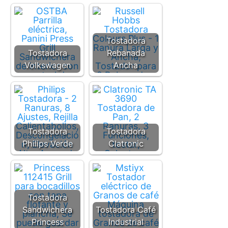
Tostadora
Tostadora
Rebanada
Volkswagen
Ancha
Tostadora
Tostadora
Philips Verde
Clatronic
Tostadora
Sandwichera
Tostadora Café
Princess
Industrial