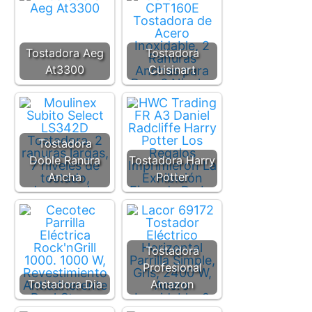
Tostadora Aeg
Tostadora
At3300
Cuisinart
Tostadora
Doble Ranura
Tostadora Harry
Ancha
Potter
Tostadora
Profesional
Tostadora Dia
Amazon