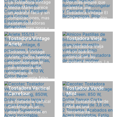
La Tostadora Vintage
Por más simple que
Media Markt parece
parezca una
un aparato fácil y sin
Tostadora Vintage El
complicaciones, mas
Corte Ingles, es algo
existen tostadoras
en lo que muchos de
de diferentes tipos y
nosotros confiamos.
con funciones
Las tostadoras son
Tostadora Vintage
Tostadora Vieja
diferentes. Te
uno de los
Ariete
explicamos cuáles
electrodomésticos
La Tostadora Vieja
son para que
de cocina más ...
es un aparato
Tostadora Vintage
aciertes al ...
esencial en las
Ariete: Todos hemos
Leer Más
cocinas francesas. La
escuchado que el
Leer Más
Tostadora Vieja tiene
pan engorda. Sin
múltiples usos, entre
embargo, es
ellos la preparación
absolutamente falso
de sabrosas tostadas
y cada vez hay más
Tostadora Vertical
Tostadora Verde
para progresar su
personas que
Carrefour
desayuno. Hay
Mint
deciden introducir el
muchos ...
pan torrado en sus
La Tostadora Vertical
Una Tostadora Verde
desayunos ...
Carrefour es un
Mint es una
Leer Más
aparato esencial en
herramienta
Leer Más
las cocinas
imprescindible en tu