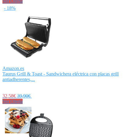
Ver Oferta
- 18%
Amazon.es
Taurus Grill & Toast - Sandwichera eléctrica con placas grill
antiadherentes,...
32,58€
39,90€
Ver Oferta