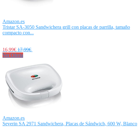
Amazon.es
Tristar SA-3050 Sandwichera grill con placas de parrilla, tamaño
compacto con...
16,99€
17,99€
Ver Oferta
Amazon.es
Severin SA 2971 Sandwichera, Placas de Sándwich, 600 W, Blanco