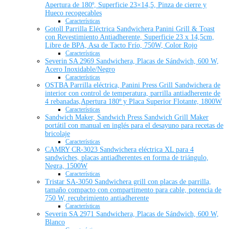
Apertura de 180º, Superficie 23×14,5, Pinza de cierre y
Hueco recogecables
Características
Gotoll Parrilla Eléctrica Sandwichera Panini Grill & Toast
con Revestimiento Antiadherente, Superficie 23 x 14,5cm,
Libre de BPA, Asa de Tacto Frío, 750W, Color Rojo
Características
Severin SA 2969 Sandwichera, Placas de Sándwich, 600 W,
Acero Inoxidable/Negro
Características
OSTBA Parrilla eléctrica, Panini Press Grill Sandwichera de
interior con control de temperatura, parrilla antiadherente de
4 rebanadas,Apertura 180º y Placa Superior Flotante, 1800W
Características
Sandwich Maker, Sandwich Press Sandwich Grill Maker
portátil con manual en inglés para el desayuno para recetas de
bricolaje
Características
CAMRY CR-3023 Sandwichera eléctrica XL para 4
sandwiches, placas antiadherentes en forma de triángulo,
Negra, 1500W
Características
Tristar SA-3050 Sandwichera grill con placas de parrilla,
tamaño compacto con compartimento para cable, potencia de
750 W, recubrimiento antiadherente
Características
Severin SA 2971 Sandwichera, Placas de Sándwich, 600 W,
Blanco