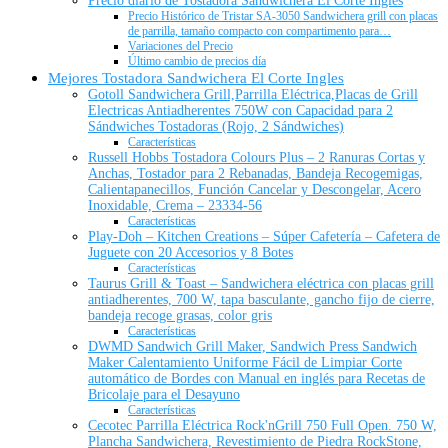
Precio diario de Tostadora Sandwichera El Corte Ingles
Precio Histórico de Tristar SA-3050 Sandwichera grill con placas
de parrilla, tamaño compacto con compartimento para…
Variaciones del Precio
Último cambio de precios día
Mejores Tostadora Sandwichera El Corte Ingles
Gotoll Sandwichera Grill,Parrilla Eléctrica,Placas de Grill
Electricas Antiadherentes 750W con Capacidad para 2
Sándwiches Tostadoras (Rojo, 2 Sándwiches)
Características
Russell Hobbs Tostadora Colours Plus – 2 Ranuras Cortas y
Anchas, Tostador para 2 Rebanadas, Bandeja Recogemigas,
Calientapanecillos, Función Cancelar y Descongelar, Acero
Inoxidable, Crema – 23334-56
Características
Play-Doh – Kitchen Creations – Súper Cafetería – Cafetera de
Juguete con 20 Accesorios y 8 Botes
Características
Taurus Grill & Toast – Sandwichera eléctrica con placas grill
antiadherentes, 700 W, tapa basculante, gancho fijo de cierre,
bandeja recoge grasas, color gris
Características
DWMD Sandwich Grill Maker, Sandwich Press Sandwich
Maker Calentamiento Uniforme Fácil de Limpiar Corte
automático de Bordes con Manual en inglés para Recetas de
Bricolaje para el Desayuno
Características
Cecotec Parrilla Eléctrica Rock'nGrill 750 Full Open. 750 W,
Plancha Sandwichera, Revestimiento de Piedra RockStone,