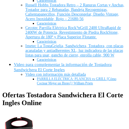
Características
Russell Hobbs Tostadora Retro – 2 Ranuras Cortas y Anchas,
Tostador para 2 Rebanadas, Bandeja Recogemigas,
Calientapanecillos, Función Descongelar, Diseño Vintage,
Acero Inoxidable, Rojo – 21680-56
Características
Cecotec Parrilla Eléctrica Rock?nGrill 2400 UltraRapid de
2400W de Potencia, Revestimiento de Piedra RockStone,
Apertura de 180º y Placa Superior Flotante.
Características
Imetec La TostaGriglia, Sandwichera, Tostadora, con placas
acanaladas y antiadherentes XL, luz indicadora de las placas
listas para usar, gancho de cierre, enrolla cable, 900 W
Características
Video para complementar la información de Tostadora
Sandwichera El Corte Ingles
Video con información más detallada
PARRILLA ELÉCTRICA: PLANCHA vs GRILL [Cómo
Cocinar Mejor un Bistec] | William Priets
Ofertas Tostadora Sandwichera El Corte
Ingles Online