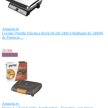
Amazon.es
Cecotec Parrilla Eléctrica Rock?nGrill 2400 UltraRapid de 2400W
de Potencia,...
59,90€
Ver Oferta
Amazon.es
Imetec La TostaGriglia, Sandwichera, Tostadora, con placas