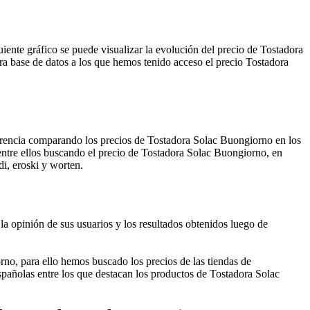
uiente gráfico se puede visualizar la evolución del precio de Tostadora
a base de datos a los que hemos tenido acceso el precio Tostadora
rencia comparando los precios de Tostadora Solac Buongiorno en los
entre ellos buscando el precio de Tostadora Solac Buongiorno, en
ldi, eroski y worten.
 opinión de sus usuarios y los resultados obtenidos luego de
.
rno, para ello hemos buscado los precios de las tiendas de
spañolas entre los que destacan los productos de Tostadora Solac