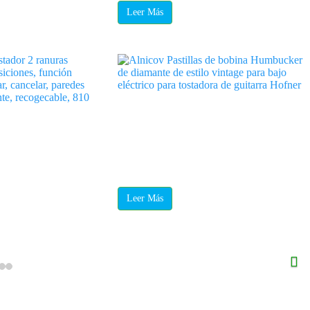
Leer Más
Tostadora Vieja
La Tostadora Vieja es un aparato esencial
riete
en las cocinas francesas. La Tostadora
iete: Todos hemos
Vieja tiene múltiples usos, entre ellos la
 engorda. Sin
preparación de sabrosas tostadas para
mente falso y cada
progresar su desayuno. Hay muchos ...
s que deciden
rado en sus desayunos
Leer Más