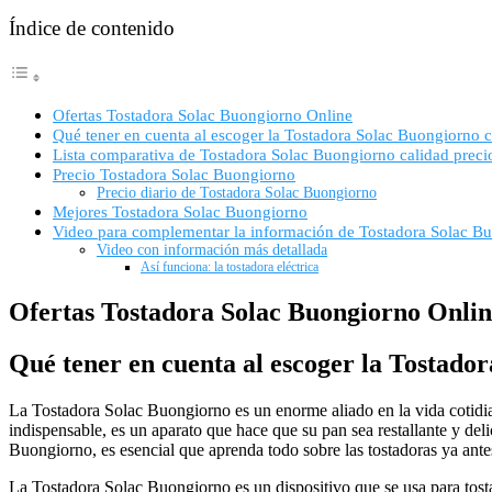
Índice de contenido
Ofertas Tostadora Solac Buongiorno Online
Qué tener en cuenta al escoger la Tostadora Solac Buongiorno c
Lista comparativa de Tostadora Solac Buongiorno calidad preci
Precio Tostadora Solac Buongiorno
Precio diario de Tostadora Solac Buongiorno
Mejores Tostadora Solac Buongiorno
Video para complementar la información de Tostadora Solac B
Video con información más detallada
Así funciona: la tostadora eléctrica
Ofertas Tostadora Solac Buongiorno Onlin
Qué tener en cuenta al escoger la Tostado
La Tostadora Solac Buongiorno es un enorme aliado en la vida cotidiana
indispensable, es un aparato que hace que su pan sea restallante y de
Buongiorno, es esencial que aprenda todo sobre las tostadoras ya ante
La Tostadora Solac Buongiorno es un dispositivo que se usa para tosta