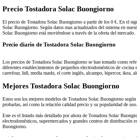
Precio Tostadora Solac Buongiorno
El precio de Tostadora Solac Buongiorno a partir de los 0 €. En el sig
Solac Buongiorno. Según datos mas actualizados del sistema en nuestr
Solac Buongiorno está moviéndose a través de la oferta del mercado.
Precio diario de Tostadora Solac Buongiorno
Los precios de Tostadora Solac Buongiorno se han tomado como refe
diferentes establecimientos de pequeños electrodomésticos de cocina 
carrefour, lidl, media markt, el corte inglés, alcampo, hipercor, ikea, a
Mejores Tostadora Solac Buongiorno
Estos son los mejores modelos de Tostadora Solac Buongiorno según la
probarlas, así como la relación calidad precio y su popularidad de uso
Este es el listado más detallado por ahora de Tostadora Solac Buongio
electrodomésticos, supermercados y grandes centros de distribución e
Buongiorno.