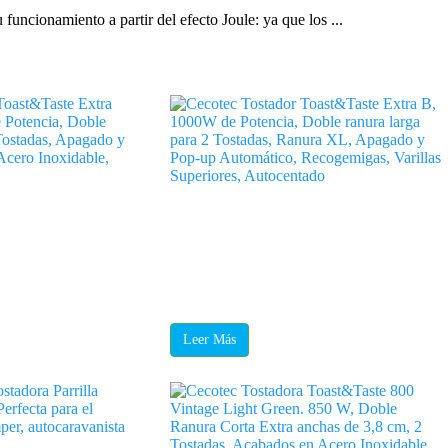
 funcionamiento a partir del efecto Joule: ya que los ...
e
Tostadora Wifi
arezca una Tostadora
Tostadora Wifi: Todos hemos escuchado
n lo que muchos de
que el pan engorda. Sin embargo, es
Las tostadoras son uno
absolutamente falso y cada vez son más las
icos de cocina más
personas que deciden introducir el pan
torrado en sus desayunos ...
Leer Más