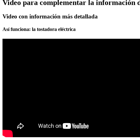
Video para complementar la información 
Video con información más detallada
Así funciona: la tostadora eléctrica