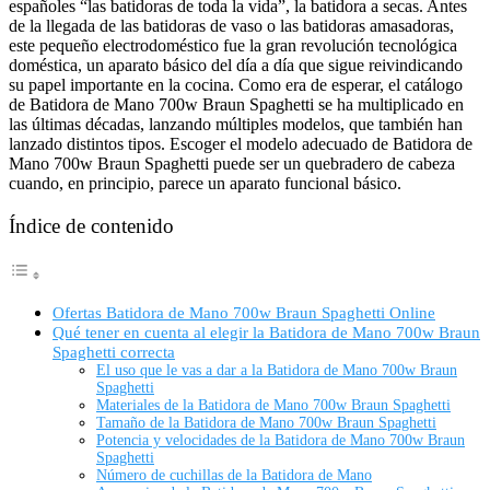
españoles “las batidoras de toda la vida”, la batidora a secas. Antes
de la llegada de las batidoras de vaso o las batidoras amasadoras,
este pequeño electrodoméstico fue la gran revolución tecnológica
doméstica, un aparato básico del día a día que sigue reivindicando
su papel importante en la cocina. Como era de esperar, el catálogo
de Batidora de Mano 700w Braun Spaghetti se ha multiplicado en
las últimas décadas, lanzando múltiples modelos, que también han
lanzado distintos tipos. Escoger el modelo adecuado de Batidora de
Mano 700w Braun Spaghetti puede ser un quebradero de cabeza
cuando, en principio, parece un aparato funcional básico.
Índice de contenido
Ofertas Batidora de Mano 700w Braun Spaghetti Online
Qué tener en cuenta al elegir la Batidora de Mano 700w Braun
Spaghetti correcta
El uso que le vas a dar a la Batidora de Mano 700w Braun
Spaghetti
Materiales de la Batidora de Mano 700w Braun Spaghetti
Tamaño de la Batidora de Mano 700w Braun Spaghetti
Potencia y velocidades de la Batidora de Mano 700w Braun
Spaghetti
Número de cuchillas de la Batidora de Mano