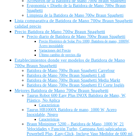
Accesorios de la Batidora de Mano 700w Braun Spaghetti
Ergonomía y Diseño de la Batidora de Mano 700w Braun
Spaghetti
Limpieza de la Batidora de Mano 700w Braun Spaghetti
Lista comparativa de Batidora de Mano 700w Braun Spaghetti
calidad precio
Precio Batidora de Mano 700w Braun Spaghetti
Precio diario de Batidora de Mano 700w Braun Spaghetti
Precio Histórico de Solac Pro 1000, Batidora de mano, 1000W,
Acero inoxidable
Variaciones del Precio
Último cambio de precios día
Establecimientos donde ver modelos de Batidora de Mano
700w Braun Spaghetti
Batidora de Mano 700w Braun Spaghetti Carrefour
Batidora de Mano 700w Braun Spaghetti Lidl
Batidora de Mano 700w Braun Spaghetti Media Markt
Batidora de Mano 700w Braun Spaghetti El Corte Inglés
Mejores Batidora de Mano 700w Braun Spaghetti
Taurus Robot 600 Easy Plus INOX Batidora de Mano, W,
Plástico, No Aplica
Características
Taurus HB1000X Batidora de mano, 1000 W, Acero
Inoxidable, Negro
Características
Braun Minipimer 5200 – Batidora de Mano, 1000 W, 21
Velocidades y Función Turbo, Campana Anti-salpicaduras,
Powerbell Plus, Easy-Click, Incluye Vaso Medidor de 600 ml,