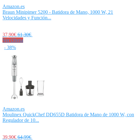
Amazon.es
Braun Minipimer 5200 - Batidora de Mano, 1000 W, 21
Velocidades y Función...
37,90€
61,30€
Ver Oferta
- 38%
Amazon.es
Moulinex QuickChef DD655D Batidora de Mano de 1000 W, con
Regulador de 10...
39,90€
64,99€