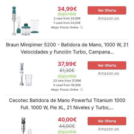
34,99€
Ver Oferta
disponible
Amazon.es
2 new from 34,99€
1 used from 24,00€
Mejor Precio Online
Braun Minipimer 5200 - Batidora de Mano, 1000 W, 21
Velocidades y Función Turbo, Campana...
37,99€
Ver Oferta
61,30€
Amazon.es
disponible
23 new from 37,99€
4 used from 36,85€
Mejor Precio Online
Cecotec Batidora de Mano Powerful Titanium 1000
Full. 1000 W, Pie XL, 21 Niveles y Turbo,...
40,00€
Ver Oferta
44,90€
Amazon.es
disponible