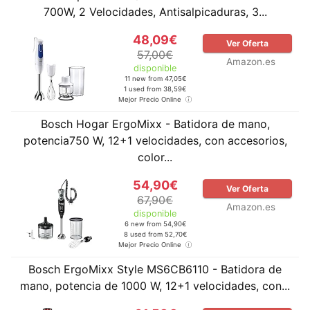
700W, 2 Velocidades, Antisalpicaduras, 3...
48,09€
Ver Oferta
57,00€
Amazon.es
disponible
11 new from 47,05€
1 used from 38,59€
Mejor Precio Online
Bosch Hogar ErgoMixx - Batidora de mano,
potencia750 W, 12+1 velocidades, con accesorios,
color...
54,90€
Ver Oferta
67,90€
Amazon.es
disponible
6 new from 54,90€
8 used from 52,70€
Mejor Precio Online
Bosch ErgoMixx Style MS6CB6110 - Batidora de
mano, potencia de 1000 W, 12+1 velocidades, con...