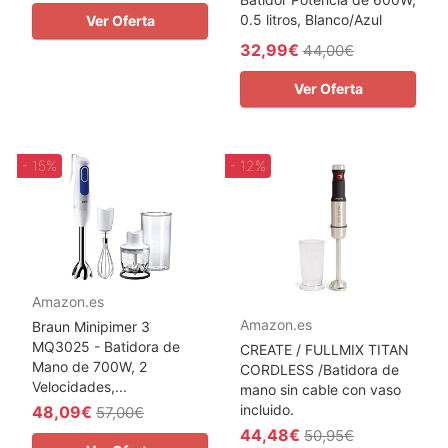
0.5 litros, Blanco/Azul
Ver Oferta
32,99€
44,00€
Ver Oferta
- 15%
- 12%
Amazon.es
Amazon.es
Braun Minipimer 3
MQ3025 - Batidora de
CREATE / FULLMIX TITAN
Mano de 700W, 2
CORDLESS /Batidora de
Velocidades,...
mano sin cable con vaso
incluido.
48,09€
57,00€
44,48€
50,95€