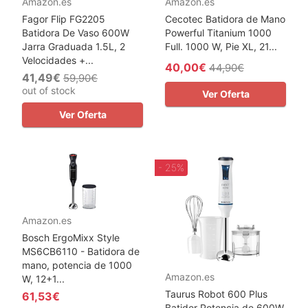
Amazon.es
Amazon.es
Fagor Flip FG2205
Cecotec Batidora de Mano
Batidora De Vaso 600W
Powerful Titanium 1000
Jarra Graduada 1.5L, 2
Full. 1000 W, Pie XL, 21...
Velocidades +...
40,00€
44,90€
41,49€
59,90€
out of stock
Ver Oferta
Ver Oferta
- 25%
Amazon.es
Bosch ErgoMixx Style
MS6CB6110 - Batidora de
mano, potencia de 1000
Amazon.es
W, 12+1...
Taurus Robot 600 Plus
61,53€
Batidor Potencia de 600W,