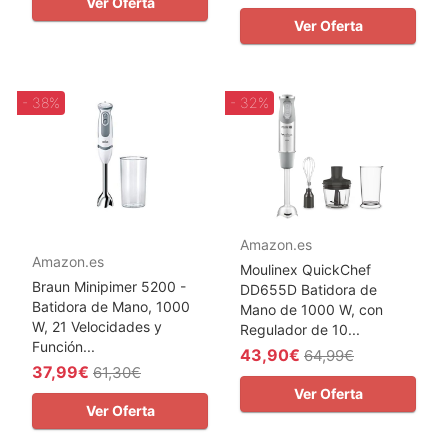
Ver Oferta
Ver Oferta
- 38%
- 32%
Amazon.es
Amazon.es
Moulinex QuickChef
Braun Minipimer 5200 -
DD655D Batidora de
Batidora de Mano, 1000
Mano de 1000 W, con
W, 21 Velocidades y
Regulador de 10...
Función...
43,90€
64,99€
37,99€
61,30€
Ver Oferta
Ver Oferta