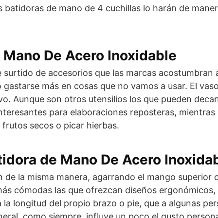
 batidoras de mano de 4 cuchillas lo harán de manera
e Mano De Acero Inoxidable
le surtido de accesorios que las marcas acostumbran 
do gastarse más en cosas que no vamos a usar. El vaso
evo. Aunque son otros utensilios los que pueden dec
interesantes para elaboraciones reposteras, mientras 
frutos secos o picar hierbas.
tidora de Mano De Acero Inoxida
an de la misma manera, agarrando el mango superior 
más cómodas las que ofrezcan diseños ergonómicos, 
 la longitud del propio brazo o pie, que a algunas pe
eneral, como siempre, influye un poco el gusto persona