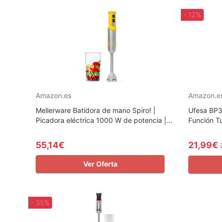
- 12%
Amazon.es
Amazon.e
Mellerware Batidora de mano Spiro! |
Ufesa BP3
Picadora eléctrica 1000 W de potencia |...
Función Tu
55,14€
21,99€
Ver Oferta
- 35%