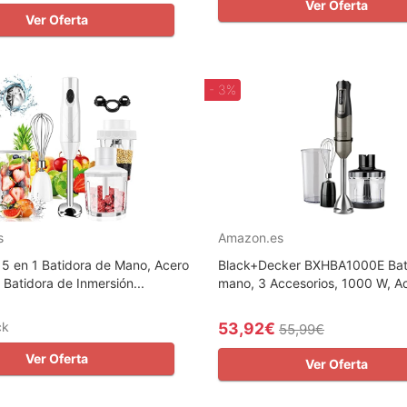
Ver Oferta
Ver Oferta
- 3%
s
Amazon.es
 5 en 1 Batidora de Mano, Acero
Black+Decker BXHBA1000E Bat
 Batidora de Inmersión...
mano, 3 Accesorios, 1000 W, Ac
ck
53,92€
55,99€
Ver Oferta
Ver Oferta