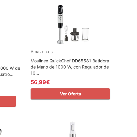
Amazon.es
Moulinex QuickChef DD65581 Batidora
de Mano de 1000 W, con Regulador de
 1000 W de
10...
atro...
56,99€
Ver Oferta