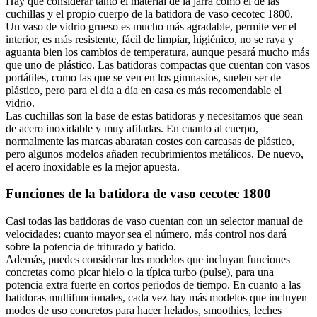
Hay que considerar tanto el material de la jarra como el de las
cuchillas y el propio cuerpo de la batidora de vaso cecotec 1800.
Un vaso de vidrio grueso es mucho más agradable, permite ver el
interior, es más resistente, fácil de limpiar, higiénico, no se raya y
aguanta bien los cambios de temperatura, aunque pesará mucho más
que uno de plástico. Las batidoras compactas que cuentan con vasos
portátiles, como las que se ven en los gimnasios, suelen ser de
plástico, pero para el día a día en casa es más recomendable el
vidrio.
Las cuchillas son la base de estas batidoras y necesitamos que sean
de acero inoxidable y muy afiladas. En cuanto al cuerpo,
normalmente las marcas abaratan costes con carcasas de plástico,
pero algunos modelos añaden recubrimientos metálicos. De nuevo,
el acero inoxidable es la mejor apuesta.
Funciones de la batidora de vaso cecotec 1800
Casi todas las batidoras de vaso cuentan con un selector manual de
velocidades; cuanto mayor sea el número, más control nos dará
sobre la potencia de triturado y batido.
Además, puedes considerar los modelos que incluyan funciones
concretas como picar hielo o la típica turbo (pulse), para una
potencia extra fuerte en cortos periodos de tiempo. En cuanto a las
batidoras multifuncionales, cada vez hay más modelos que incluyen
modos de uso concretos para hacer helados, smoothies, leches