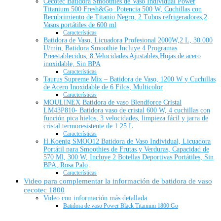
Cecotec Batidora Smoothies de Vaso Individual Power
Titanium 500 Fresh&Go .Potencia 500 W, Cuchillas con
Recubrimiento de Titanio Negro, 2 Tubos refrigeradores,2
Vasos portátiles de 600 ml
Características
Batidora de Vaso, Licuadora Profesional 2000W,2 L, 30.000
U/min, Batidora Smoothie Incluye 4 Programas
Preestablecidos, 8 Velocidades Ajustables,Hojas de acero
inoxidable, Sin BPA
Características
Taurus Supreme Mix – Batidora de Vaso, 1200 W y Cuchillas
de Acero Inoxidable de 6 Filos, Multicolor
Características
MOULINEX Batidora de vaso Blendforce Cristal
LM43P810- Batidora vaso de cristal 600 W, 4 cuchillas con
función pica hielos, 3 velocidades, limpieza fácil y jarra de
cristal termoresistente de 1.25 L
Características
H.Koenig SMOO12 Batidora de Vaso Individual, Licuadora
Portátil para Smoothies de Frutas y Verduras, Capacidad de
570 Ml, 300 W, Incluye 2 Botellas Deportivas Portátiles, Sin
BPA, Rosa Palo
Características
Video para complementar la información de batidora de vaso
cecotec 1800
Video con información más detallada
Batidora de vaso Power Black Titanium 1800 Go