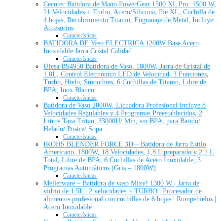
Cecotec Batidora de Mano PowerGear 1500 XL Pro. 1500 W,
21 Velocidades + Turbo, Acero/Silicona, Pie XL, Cuchilla de
4 hojas, Recubrimiento Titanio, Engranaje de Metal, Incluye
Accesorios
Características
BATIDORA DE Vaso ELECTRICA 1200W Base Acero
Inoxidable Jarra Cristal Calidad
Características
Ufesa BS4950 Batidora de Vaso, 1800W, Jarra de Cristal de
1.8L, Control Electrónico LED de Velocidad, 3 Funciones,
Turbo, Hielo, Smoothies, 6 Cuchillas de Titanio, Libre de
BPA, Inox Blanco
Características
Batidora de Vaso 2000W, Licuadora Profesional Incluye 8
Velocidades Regulables y 4 Programas Preestablecidos, 2
Litros Taza Tritan, 33000U/ Min, sin BPA, para Batido/
Helado/ Postre/ Sopa
Características
IKOHS BLENDER FORCE 3D – Batidora de Jarra Estilo
Americano, 1800W, 18 Velocidades, 1,8 L preparado y 2,1 L
Total, Libre de BPA, 6 Cuchillas de Acero Inoxidable, 3
Programas Automáticos (Gris – 1800W)
Características
Mellerware – Batidora de vaso Mixy! 1300 W | Jarra de
vidrio de 1.5L | 2 velocidades + TURBO | Procesador de
alimentos profesional con cuchillas de 6 hojas | Rompehielos |
Acero Inoxidable
Características