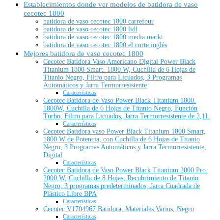
Establecimientos donde ver modelos de batidora de vaso
cecotec 1800
batidora de vaso cecotec 1800 carrefour
batidora de vaso cecotec 1800 lidl
batidora de vaso cecotec 1800 media markt
batidora de vaso cecotec 1800 el corte inglés
Mejores batidora de vaso cecotec 1800
Cecotec Batidora Vaso Americano Digital Power Black
Titanium 1800 Smart. 1800 W, Cuchilla de 6 Hojas de
Titanio Negro, Filtro para Licuados, 3 Programas
Automáticos y Jarra Termorresistente
Características
Cecotec Batidora de Vaso Power Black Titanium 1800.
1800W, Cuchilla de 6 Hojas de Titanio Negro, Función
Turbo, Filtro para Licuados, Jarra Termorresistente de 2,1L
Características
Cecotec Batidora vaso Power Black Titanium 1800 Smart,
1800 W de Potencia, con Cuchilla de 6 Hojas de Titanio
Negro, 3 Programas Automáticos y Jarra Termorresistente,
Digital
Características
Cecotec Batidora de Vaso Power Black Titanium 2000 Pro.
2000 W, Cuchilla de 8 Hojas, Recubrimiento de Titanio
Negro, 3 programas predeterminados, Jarra Cuadrada de
Plástico Libre BPA
Características
Cecotec V1704967 Batidora, Materiales Varios, Negro
Características