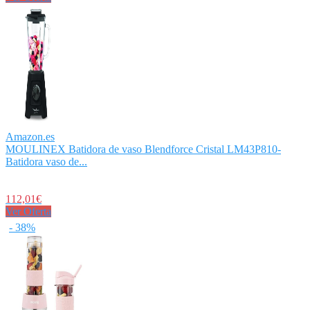
Amazon.es
MOULINEX Batidora de vaso Blendforce Cristal LM43P810-
Batidora vaso de...
112,01€
Ver Oferta
- 38%