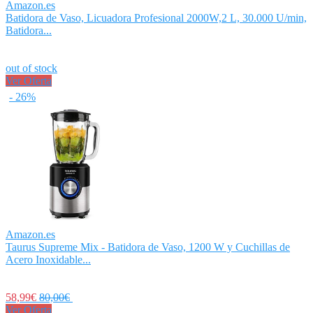
Amazon.es
Batidora de Vaso, Licuadora Profesional 2000W,2 L, 30.000 U/min,
Batidora...
out of stock
Ver Oferta
- 26%
Amazon.es
Taurus Supreme Mix - Batidora de Vaso, 1200 W y Cuchillas de
Acero Inoxidable...
58,99€
80,00€
Ver Oferta