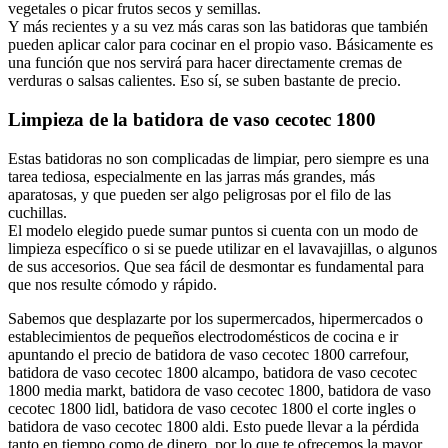
vegetales o picar frutos secos y semillas.
Y más recientes y a su vez más caras son las batidoras que también
pueden aplicar calor para cocinar en el propio vaso. Básicamente es
una función que nos servirá para hacer directamente cremas de
verduras o salsas calientes. Eso sí, se suben bastante de precio.
Limpieza de la batidora de vaso cecotec 1800
Estas batidoras no son complicadas de limpiar, pero siempre es una
tarea tediosa, especialmente en las jarras más grandes, más
aparatosas, y que pueden ser algo peligrosas por el filo de las
cuchillas.
El modelo elegido puede sumar puntos si cuenta con un modo de
limpieza específico o si se puede utilizar en el lavavajillas, o algunos
de sus accesorios. Que sea fácil de desmontar es fundamental para
que nos resulte cómodo y rápido.
Sabemos que desplazarte por los supermercados, hipermercados o
establecimientos de pequeños electrodomésticos de cocina e ir
apuntando el precio de batidora de vaso cecotec 1800 carrefour,
batidora de vaso cecotec 1800 alcampo, batidora de vaso cecotec
1800 media markt, batidora de vaso cecotec 1800, batidora de vaso
cecotec 1800 lidl, batidora de vaso cecotec 1800 el corte ingles o
batidora de vaso cecotec 1800 aldi. Esto puede llevar a la pérdida
tanto en tiempo como de dinero, por lo que te ofrecemos la mayor