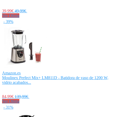
39,99€
49,99€
Ver Oferta
- 39%
Amazon.es
Moulinex Perfect Mix+ LM811D - Batidora de vaso de 1200 W,
vidrio acabados...
84,99€
139,99€
Ver Oferta
- 31%