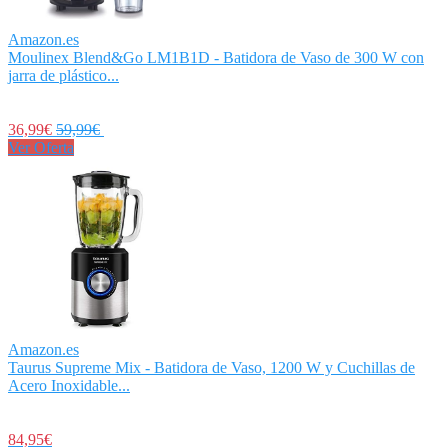
Amazon.es
Moulinex Blend&Go LM1B1D - Batidora de Vaso de 300 W con
jarra de plástico...
36,99€
59,99€
Ver Oferta
Amazon.es
Taurus Supreme Mix - Batidora de Vaso, 1200 W y Cuchillas de
Acero Inoxidable...
84,95€