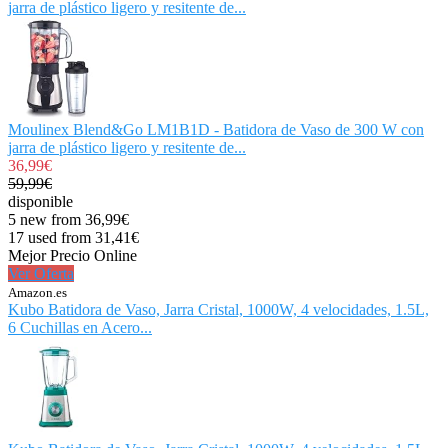
jarra de plástico ligero y resitente de...
Moulinex Blend&Go LM1B1D - Batidora de Vaso de 300 W con
jarra de plástico ligero y resitente de...
36,99€
59,99€
disponible
5 new from 36,99€
17 used from 31,41€
Mejor Precio Online
Ver Oferta
Amazon.es
Kubo Batidora de Vaso, Jarra Cristal, 1000W, 4 velocidades, 1.5L,
6 Cuchillas en Acero...