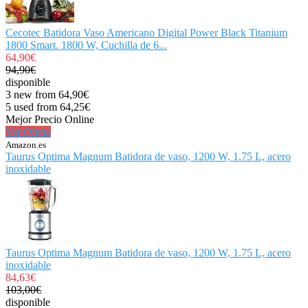
Cecotec Batidora Vaso Americano Digital Power Black Titanium
1800 Smart. 1800 W, Cuchilla de 6...
64,90€
94,90€
disponible
3 new from 64,90€
5 used from 64,25€
Mejor Precio Online
Ver Oferta
Amazon.es
Taurus Optima Magnum Batidora de vaso, 1200 W, 1.75 L, acero
inoxidable
Taurus Optima Magnum Batidora de vaso, 1200 W, 1.75 L, acero
inoxidable
84,63€
103,00€
disponible