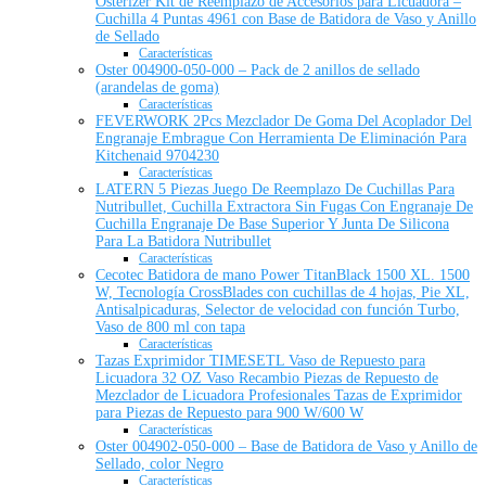
Osterizer Kit de Reemplazo de Accesorios para Licuadora –
Cuchilla 4 Puntas 4961 con Base de Batidora de Vaso y Anillo
de Sellado
Características
Oster 004900-050-000 – Pack de 2 anillos de sellado
(arandelas de goma)
Características
FEVERWORK 2Pcs Mezclador De Goma Del Acoplador Del
Engranaje Embrague Con Herramienta De Eliminación Para
Kitchenaid 9704230
Características
LATERN 5 Piezas Juego De Reemplazo De Cuchillas Para
Nutribullet, Cuchilla Extractora Sin Fugas Con Engranaje De
Cuchilla Engranaje De Base Superior Y Junta De Silicona
Para La Batidora Nutribullet
Características
Cecotec Batidora de mano Power TitanBlack 1500 XL. 1500
W, Tecnología CrossBlades con cuchillas de 4 hojas, Pie XL,
Antisalpicaduras, Selector de velocidad con función Turbo,
Vaso de 800 ml con tapa
Características
Tazas Exprimidor TIMESETL Vaso de Repuesto para
Licuadora 32 OZ Vaso Recambio Piezas de Repuesto de
Mezclador de Licuadora Profesionales Tazas de Exprimidor
para Piezas de Repuesto para 900 W/600 W
Características
Oster 004902-050-000 – Base de Batidora de Vaso y Anillo de
Sellado, color Negro
Características