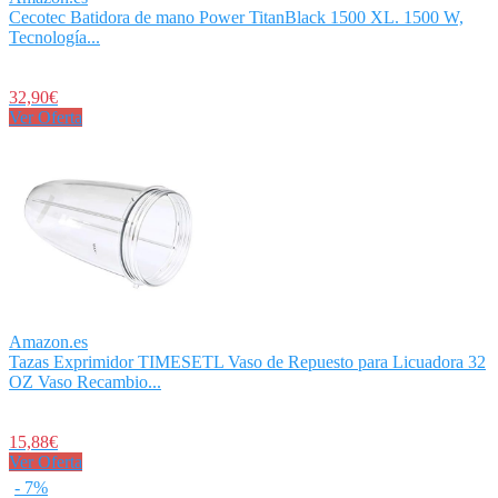
Cecotec Batidora de mano Power TitanBlack 1500 XL. 1500 W,
Tecnología...
32,90€
Ver Oferta
Amazon.es
Tazas Exprimidor TIMESETL Vaso de Repuesto para Licuadora 32
OZ Vaso Recambio...
15,88€
Ver Oferta
- 7%