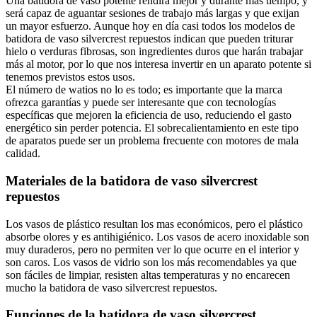
Una batidora de vaso potente rendirá mejor y durante más tiempo, y
será capaz de aguantar sesiones de trabajo más largas y que exijan
un mayor esfuerzo. Aunque hoy en día casi todos los modelos de
batidora de vaso silvercrest repuestos indican que pueden triturar
hielo o verduras fibrosas, son ingredientes duros que harán trabajar
más al motor, por lo que nos interesa invertir en un aparato potente si
tenemos previstos estos usos.
El número de watios no lo es todo; es importante que la marca
ofrezca garantías y puede ser interesante que con tecnologías
específicas que mejoren la eficiencia de uso, reduciendo el gasto
energético sin perder potencia. El sobrecalientamiento en este tipo
de aparatos puede ser un problema frecuente con motores de mala
calidad.
Materiales de la batidora de vaso silvercrest
repuestos
Los vasos de plástico resultan los mas económicos, pero el plástico
absorbe olores y es antihigiénico. Los vasos de acero inoxidable son
muy duraderos, pero no permiten ver lo que ocurre en el interior y
son caros. Los vasos de vidrio son los más recomendables ya que
son fáciles de limpiar, resisten altas temperaturas y no encarecen
mucho la batidora de vaso silvercrest repuestos.
Funciones de la batidora de vaso silvercrest