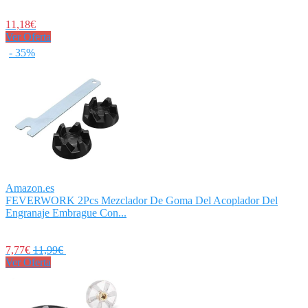
11,18€
Ver Oferta
- 35%
Amazon.es
FEVERWORK 2Pcs Mezclador De Goma Del Acoplador Del
Engranaje Embrague Con...
7,77€
11,99€
Ver Oferta