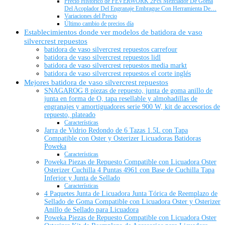
Precio Histórico de FEVERWORK 2Pcs Mezclador De Goma
Del Acoplador Del Engranaje Embrague Con Herramienta De…
Variaciones del Precio
Último cambio de precios día
Establecimientos donde ver modelos de batidora de vaso
silvercrest repuestos
batidora de vaso silvercrest repuestos carrefour
batidora de vaso silvercrest repuestos lidl
batidora de vaso silvercrest repuestos media markt
batidora de vaso silvercrest repuestos el corte inglés
Mejores batidora de vaso silvercrest repuestos
SNAGAROG 8 piezas de repuesto, junta de goma anillo de
junta en forma de O, tapa resellable y almohadillas de
engranajes y amortiguadores serie 900 W, kit de accesorios de
repuesto, plateado
Características
Jarra de Vidrio Redondo de 6 Tazas 1.5L con Tapa
Compatible con Oster y Osterizer Licuadoras Batidoras
Poweka
Características
Poweka Piezas de Repuesto Compatible con Licuadora Oster
Osterizer Cuchilla 4 Puntas 4961 con Base de Cuchilla Tapa
Inferior y Junta de Sellado
Características
4 Paquetes Junta de Licuadora Junta Tórica de Reemplazo de
Sellado de Goma Compatible con Licuadora Oster y Osterizer
Anillo de Sellado para Licuadora
Poweka Piezas de Repuesto Compatible con Licuadora Oster