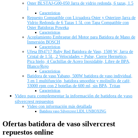
Oster BLSTAJ-G00-050 Jarra de vidrio redonda, 6 tazas, 1.5
l
Características
Repuesto Compatible con Licuadora Oster y Osterizer,Jarra de
Vidrio Redonda de 6 Tazas 1.5L con Tapa Compatible con
Oster Batidoras Poweka
Características
Acoplamiento Embrague del Motor para Batidora de Mano de
Inmersión BOSCH
Características
Ufesa BS4717 Ruby Red Batidora de Vaso, 1500 W, Jarra de
Cristal de 1.5L, 2 Velocidades + Pulse, Cierre Hermético,
Pica hielo, 4 Cuchillas de Acero Inoxidable, Libre de BPA,
Blanco/Rojo
Características
Batidora de vaso Yabano, 500W batidora de vaso individual,
3 en 1 multifunción, batidora smoothie y molinillo de café,
33000 rpm con 2 botellas de 600 ml, sin BPA, Tritan
Características
Video para complementar la información de batidora de vaso
silvercrest repuestos
Video con información más detallada
Batidora vaso Silvercrest LIDL UNBOXING
Ofertas batidora de vaso silvercrest
repuestos online