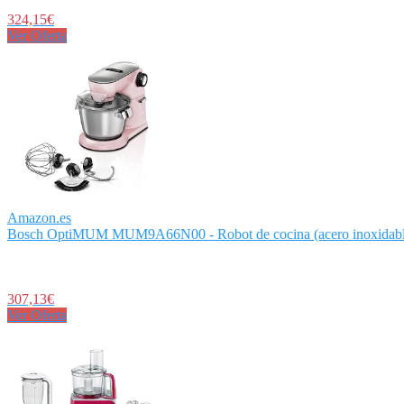
324,15€
Ver Oferta
Amazon.es
Bosch OptiMUM MUM9A66N00 - Robot de cocina (acero inoxidable, 
307,13€
Ver Oferta