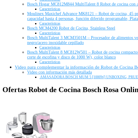
Bosch Hogar MC812M844 MultiTalent 8 Robot de cocina con acc
Características
Moulinex Maxichef Advance MK8121 – Robot de cocina, 45 prog
capacidad hasta 4 personas, función diferido programable, Pla
Características
Bosch MCM4200 Robot de Cocina, Stainless Steel
Características
Bosch MultiTalent 3 MCM3501M – Procesador de alimentos vers
negro/acero inoxidable cepillado
Características
Bosch MultiTalent 8 MC812W501 – Robot de cocina compacto (3,
corte de escofina y disco de 1000 W), color blanco
Características
Video para complementar la información de Robot de Cocina 
Video con información más detallada
‍ AMASADORA BOSCH MUM 5 [1000W] UNBOXING, PRUEBA
Ofertas Robot de Cocina Bosch Rosa Onli