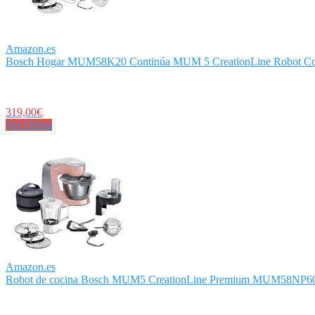
Amazon.es
Bosch Hogar MUM58K20 Continúa MUM 5 CreationLine Robot Cocin
319,00€
Ver Oferta
Amazon.es
Robot de cocina Bosch MUM5 CreationLine Premium MUM58NP60, m