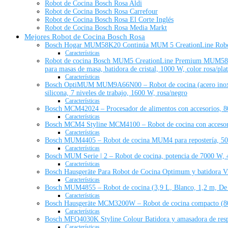
Robot de Cocina Bosch Rosa Aldi
Robot de Cocina Bosch Rosa Carrefour
Robot de Cocina Bosch Rosa El Corte Inglés
Robot de Cocina Bosch Rosa Media Markt
Mejores Robot de Cocina Bosch Rosa
Bosch Hogar MUM58K20 Continúa MUM 5 CreationLine Robot Coci
Características
Robot de cocina Bosch MUM5 CreationLine Premium MUM58NP60,
para masas de masa, batidora de cristal, 1000 W, color rosa/pla
Características
Bosch OptiMUM MUM9A66N00 – Robot de cocina (acero inoxidabl
silicona, 7 niveles de trabajo, 1600 W, rosa/negro
Características
Bosch MCM42024 – Procesador de alimentos con accesorios, 8
Características
Bosch MCM4 Styline MCM4100 – Robot de cocina con accesori
Características
Bosch MUM4405 – Robot de cocina MUM4 para repostería, 500 
Características
Bosch MUM Serie | 2 – Robot de cocina, potencia de 7000 W, 4
Características
Bosch Hausgeräte Para Robot de Cocina Optimum y batidora Vit
Características
Bosch MUM4855 – Robot de cocina (3,9 L, Blanco, 1,2 m, De p
Características
Bosch Hausgeräte MCM3200W – Robot de cocina compacto (800 
Características
Bosch MFQ4030K Styline Colour Batidora y amasadora de respo
Características