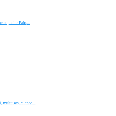
a, color Palo,...
ultiusos, cuenco...