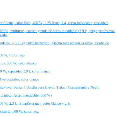
na, color Palo, 400 W, 1.25 litros, 1.4, acero inoxidable, rosa/plata
 multiusos, cuenco grande de acero inoxidable (3,9 l), juego profesional
teado
e, 5,5 L, agitador planetario, gancho para amasar la nieve, escoba de
00 W, Color rojo
os, 800 W, color blanco
W, capacidad 3.9 l, color blanco
 velocidades, color blanco
aPower Series 4 Botella para Llevar, Tritan, Transparente y Negro
lástico, Acero inoxidable, 600 W)
W, 2,3 L, SmartStorage), color blanco y gris
stería, 500 W, color rosa