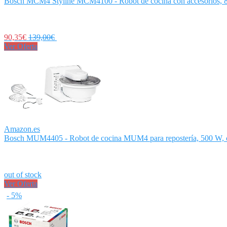
Bosch MCM4 Styline MCM4100 - Robot de cocina con accesorios, 8
90,35€
139,00€
Ver Oferta
Amazon.es
Bosch MUM4405 - Robot de cocina MUM4 para repostería, 500 W, cap
out of stock
Ver Oferta
- 5%