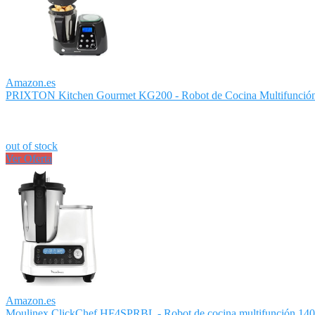
Amazon.es
PRIXTON Kitchen Gourmet KG200 - Robot de Cocina Multifunción 
out of stock
Ver Oferta
Amazon.es
Moulinex ClickChef HF4SPRBL - Robot de cocina multifunción 1400W