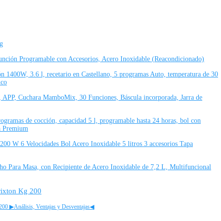
g
ión Programable con Accesorios, Acero Inoxidable (Reacondicionado)
1400W, 3.6 l, recetario en Castellano, 5 programas Auto, temperatura de 30
nco
 APP, Cuchara MamboMix, 30 Funciones, Báscula incorporada, Jarra de
ramas de cocción, capacidad 5 l, programable hasta 24 horas, bol con
ta Premium
0 W 6 Velocidades Bol Acero Inoxidable 5 litros 3 accesorios Tapa
 Para Masa, con Recipiente de Acero Inoxidable de 7,2 L, Multifuncional
rixton Kg 200
 ▶Análisis, Ventajas y Desventajas◀