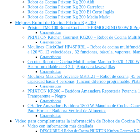
Robot de Cocina Prixton Kg 200 Aldi
Robot de Cocina Prixton Kg 200 Carrefour
Robot de Cocina Prixton Kg 200 El Corte Inglés
Robot de Cocina Prixton Kg 200 Media Markt
Mejores Robot de Cocina Prixton Kg 200
Prixton TMG100 Robot Cocina THERMOGRIND 900W 8 Pro
Características
PRIXTON Kitchen Gourmet KG200 – Robot de Cocina Multifunc
Características
Moulinex ClickChef HF4SPRBL – Robot de cocina multifunción 
a 120 ºC, 12 velocidades , 32 funciones, báscula, vaporera, bla
Características
Cecotec Robot de Cocina Multifunción Mambo 10070. 1700 W,
Acero Inoxidable de 3,3 L, Apta para lavavajillas
Características
Moulinex Maxichef Advance MK8121 – Robot de cocina, 45 prog
capacidad hasta 4 personas, función diferido programable, Pla
Características
PRIXTON KR200 – Batidora Amasadora Reposteria Potencia 120
Transparente – Negro
Características
CHeflee Amasadora Batidora 1800 W Máquina de Cocina Gancho
Para Hornear Batidora Vertical de Alimentos
Características
Video para complementar la información de Robot de Cocina P
Video con información más detallada
DESCUBRE el Robot de Cocina PRIXTON Kitchen Gourmet KG200