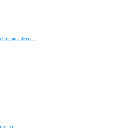
Programable con...
, 3.6 l,...