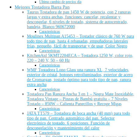
Último cambio de precios día
Mejores Tostadora Barra Pan
Taurus Tostadora de pan 1450 W de potencia, con 2 ranuras
largas y extra anchas, funciones: cancelar, recalentar y
descongelar, 6 niveles de tostado, sistema de autocentrado,
bandeja, Blanco 960672000
Características
Moulinex Multipan A15453 – Tostador clásico de 760 W para
todo tipo de pan, hasta 4 rebanadas, empuñadoras laterales
frías, pequeño, fácil de transportar y de usar, Color Negro
Características
KitchenAid 5KMT2204ECA – Tostadora,1250 W, color rojo,
220 – 240 V, 50 – 60 Hz
Características
WMF Tostadora Lono Glass una ranura XL, 7 velocidades,
exterior de cristal, botones retroiluminados, exterior de acero
de Cromargan, tostado óptimo para todo tipo de pan, ranura
extra ancha
Características
Tostadora Pan Ranura Ancha 3 en 1 – Negra Mate Inoxidable,
Tostadora Vintage – Pinzas de Bambú gratuíta – 7 Niveles
Tostado – 850W – Calienta Panecillos y Recoge Migas
Características
JATA TT579 – Tostadora de boca ancha (40 mm) para todo
tipo de pan. Centrado automático del pan. Selector
electrónico de tostado. 6 posiciones. Función de
descongelación y mantenimiento del calor
Características