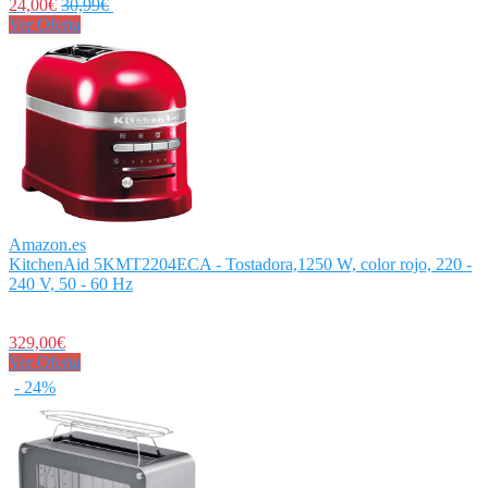
24,00€
30,99€
Ver Oferta
Amazon.es
KitchenAid 5KMT2204ECA - Tostadora,1250 W, color rojo, 220 -
240 V, 50 - 60 Hz
329,00€
Ver Oferta
- 24%