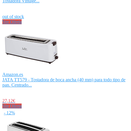
Tostadora Vintage...
out of stock
Ver Oferta
Amazon.es
JATA TT579 - Tostadora de boca ancha (40 mm) para todo tipo de
pan. Centrado...
27,12€
Ver Oferta
- 12%