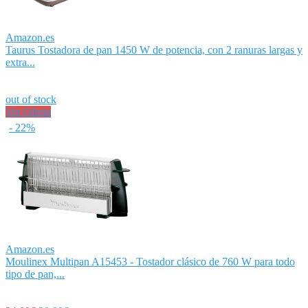
Amazon.es
Taurus Tostadora de pan 1450 W de potencia, con 2 ranuras largas y
extra...
out of stock
Ver Oferta
- 22%
Amazon.es
Moulinex Multipan A15453 - Tostador clásico de 760 W para todo
tipo de pan,...