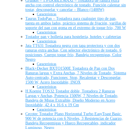
Grunkel – TS-DOBLEMAXI – Tostadora de ranura extra
ancha con control electrónico de tostado. Función calentar sin
tostar, descongelar y cancelar – Blanco (1400W)
Características
Taurus TodoPan – Tostadora para cualquier tipo de pan,
tuesta en ambos lados, práctico sistema de fijación, varillas de
soporte del pan con goma en el extremo de toque frío, 700 W
Características
Tostador pan y bolleria para hosteleria, hoteles y cafeterias
Características
Jata TT631 Tostadora negra con tapa protectora y con dos
ranuras extra anchas, Con selector electrónico de tostado. 6
posiciones, Cuerpo toque frío, Bandeja recogemigas, Color
Negro
Características
Black+Decker BXTO1500E Tostadora de Pan con Dos
Ranuras largas y Extra Anchas, 7 Niveles de Tostado, Sistema
Auto-centrado, Funciones: Stop, Recalentar y Descongelar,
1500 W, Acero Inoxidable, INOX
Características
H.Koenig TOS32 Tostador doble, Tostadora 2 Ranuras
Largas y Anchas, Potencia 1500W, 7 Niveles de Tostado,
Bandeja de Migas Extraíble, Diseño Moderno en Acero
Inoxidable, 42.4 x 16.6 x 19 Cm
Características
Cecotec Tostador Plano Horizontal Turbo EasyToast Basic.
900 W de potencia con 6 Niveles, 3 Resistencias de Cuarzo,
Bandeja Recogemigas y Hueco Recogecables, indicador
Luminoso, Negro