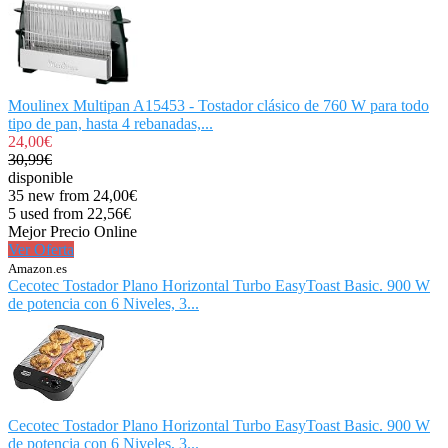
Moulinex Multipan A15453 - Tostador clásico de 760 W para todo
tipo de pan, hasta 4 rebanadas,...
24,00€
30,99€
disponible
35 new from 24,00€
5 used from 22,56€
Mejor Precio Online
Ver Oferta
Amazon.es
Cecotec Tostador Plano Horizontal Turbo EasyToast Basic. 900 W
de potencia con 6 Niveles, 3...
Cecotec Tostador Plano Horizontal Turbo EasyToast Basic. 900 W
de potencia con 6 Niveles, 3...