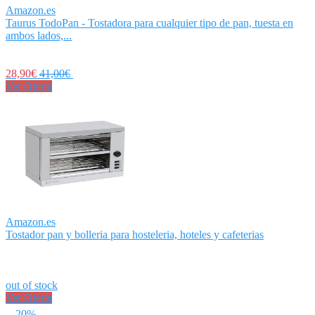
Amazon.es
Taurus TodoPan - Tostadora para cualquier tipo de pan, tuesta en
ambos lados,...
28,90€
41,00€
Ver Oferta
Amazon.es
Tostador pan y bolleria para hosteleria, hoteles y cafeterias
out of stock
Ver Oferta
- 20%