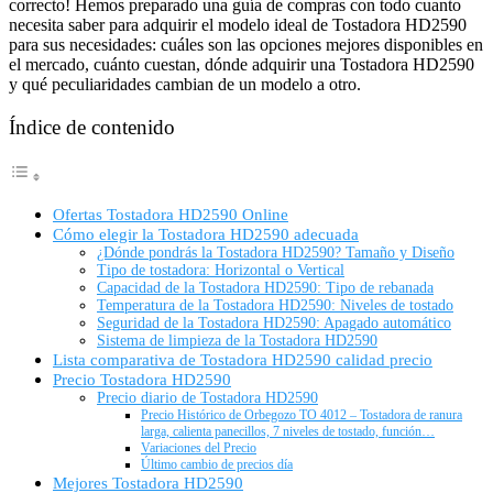
correcto! Hemos preparado una guía de compras con todo cuanto
necesita saber para adquirir el modelo ideal de Tostadora HD2590
para sus necesidades: cuáles son las opciones mejores disponibles en
el mercado, cuánto cuestan, dónde adquirir una Tostadora HD2590
y qué peculiaridades cambian de un modelo a otro.
Índice de contenido
Ofertas Tostadora HD2590 Online
Cómo elegir la Tostadora HD2590 adecuada
¿Dónde pondrás la Tostadora HD2590? Tamaño y Diseño
Tipo de tostadora: Horizontal o Vertical
Capacidad de la Tostadora HD2590: Tipo de rebanada
Temperatura de la Tostadora HD2590: Niveles de tostado
Seguridad de la Tostadora HD2590: Apagado automático
Sistema de limpieza de la Tostadora HD2590
Lista comparativa de Tostadora HD2590 calidad precio
Precio Tostadora HD2590
Precio diario de Tostadora HD2590
Precio Histórico de Orbegozo TO 4012 – Tostadora de ranura
larga, calienta panecillos, 7 niveles de tostado, función…
Variaciones del Precio
Último cambio de precios día
Mejores Tostadora HD2590