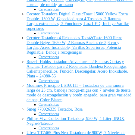
normal, de molde, artesano
Características
Cecotec Tostadora Digital ClassicToast 15000 Yellow Extra
Double. 1500 W, Capacidad para 4 Tostadas, 2 Ranuras
Largas extraanchas, 3 Funciones, Luz LED, Incluye Varillas
superiores
Características
Cecotec Tostadora 4 Rebanadas Toast&Taste 1600 Retro
Double Beige. 1630 W, 2 Ranuras Anchas de 3,8 cm y
Largas, Acero Inoxidable, Varillas Superiores, Potencia
Regulable, Bandeja recogemigas
Características
Russell Hobbs Tostadora Adventure – 2 Ranuras Cortas y
Anchas, Tostador para 2 Rebanadas, Bandeja Recogemigas,
Calientapanecillos, Función Descongelar, Acero Inoxidable,
Plata – 24080-56
Características
Moulinex Principio LS160111 – Tostadora de una ranura
larga de 25 cm, bandeja recoge-migas con 7 niveles de tueste,
modo de descongelación y botón apagado, para gran variedad
de pan, Color Blanca
Características
Smeg 770926339 Tostador, Rosa
Características
Philips Viva Collection Tostadora, 950 W, 1 Liter, INOX,
Negro/Plateado
Características
Ufesa TT7465 Plus Neo Tostadora de 900W, 7 Niveles de