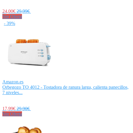
24,00€
29,99€
Ver Oferta
- 39%
Amazon.es
Orbegozo TO 4012 - Tostadora de ranura larga, calienta panecillos,
7 niveles...
17,99€
29,90€
Ver Oferta