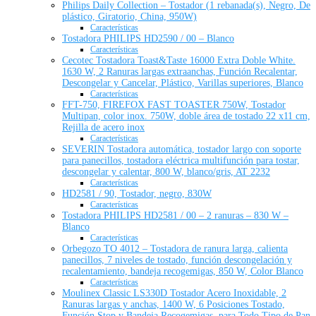
Philips Daily Collection – Tostador (1 rebanada(s), Negro, De
plástico, Giratorio, China, 950W)
Características
Tostadora PHILIPS HD2590 / 00 – Blanco
Características
Cecotec Tostadora Toast&Taste 16000 Extra Doble White.
1630 W, 2 Ranuras largas extraanchas, Función Recalentar,
Descongelar y Cancelar, Plástico, Varillas superiores, Blanco
Características
FFT-750, FIREFOX FAST TOASTER 750W, Tostador
Multipan, color inox. 750W, doble área de tostado 22 x11 cm,
Rejilla de acero inox
Características
SEVERIN Tostadora automática, tostador largo con soporte
para panecillos, tostadora eléctrica multifunción para tostar,
descongelar y calentar, 800 W, blanco/gris, AT 2232
Características
HD2581 / 90, Tostador, negro, 830W
Características
Tostadora PHILIPS HD2581 / 00 – 2 ranuras – 830 W –
Blanco
Características
Orbegozo TO 4012 – Tostadora de ranura larga, calienta
panecillos, 7 niveles de tostado, función descongelación y
recalentamiento, bandeja recogemigas, 850 W, Color Blanco
Características
Moulinex Classic LS330D Tostador Acero Inoxidable, 2
Ranuras largas y anchas, 1400 W, 6 Posiciones Tostado,
Función Stop y Bandeja Recogemigas, para Todo Tipo de Pan