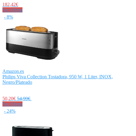
182,42€
Ver Oferta
- 8%
Amazon.es
Philips Viva Collection Tostadora, 950 W, 1 Liter, INOX,
Negro/Plateado
50,20€
54,99€
Ver Oferta
- 24%