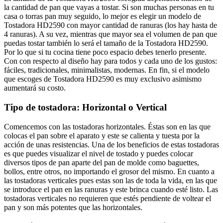
la cantidad de pan que vayas a tostar. Si son muchas personas en tu
casa o torras pan muy seguido, lo mejor es elegir un modelo de
Tostadora HD2590 con mayor cantidad de ranuras (los hay hasta de
4 ranuras). A su vez, mientras que mayor sea el volumen de pan que
puedas tostar también lo será el tamaño de la Tostadora HD2590.
Por lo que si tu cocina tiene poco espacio debes tenerlo presente.
Con con respecto al diseño hay para todos y cada uno de los gustos:
fáciles, tradicionales, minimalistas, modernas. En fin, si el modelo
que escoges de Tostadora HD2590 es muy exclusivo asimismo
aumentará su costo.
Tipo de tostadora: Horizontal o Vertical
Comencemos con las tostadoras horizontales. Éstas son en las que
colocas el pan sobre el aparato y este se calienta y tuesta por la
acción de unas resistencias. Una de los beneficios de estas tostadoras
es que puedes visualizar el nivel de tostado y puedes colocar
diversos tipos de pan aparte del pan de molde como baguettes,
bollos, entre otros, no importando el grosor del mismo. En cuanto a
las tostadoras verticales pues estas son las de toda la vida, en las que
se introduce el pan en las ranuras y este brinca cuando esté listo. Las
tostadoras verticales no requieren que estés pendiente de voltear el
pan y son más potentes que las horizontales.