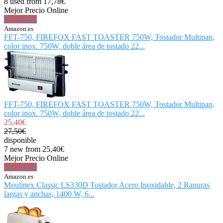
8 used from 17,78€
Mejor Precio Online
Ver Oferta
Amazon.es
FFT-750, FIREFOX FAST TOASTER 750W, Tostador Multipan,
color inox. 750W, doble área de tostado 22...
FFT-750, FIREFOX FAST TOASTER 750W, Tostador Multipan,
color inox. 750W, doble área de tostado 22...
25,40€
27,50€
disponible
7 new from 25,40€
Mejor Precio Online
Ver Oferta
Amazon.es
Moulinex Classic LS330D Tostador Acero Inoxidable, 2 Ranuras
largas y anchas, 1400 W, 6...