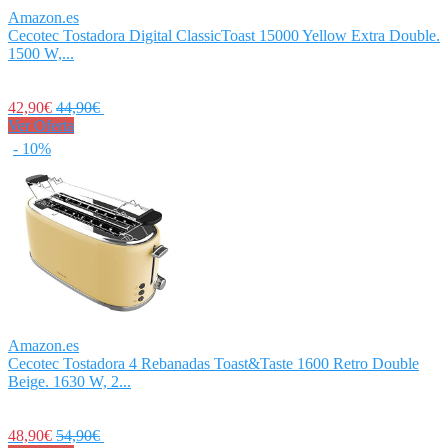
Amazon.es
Cecotec Tostadora Digital ClassicToast 15000 Yellow Extra Double.
1500 W,...
42,90€
44,90€
Ver Oferta
- 10%
Amazon.es
Cecotec Tostadora 4 Rebanadas Toast&Taste 1600 Retro Double
Beige. 1630 W, 2...
48,90€
54,90€