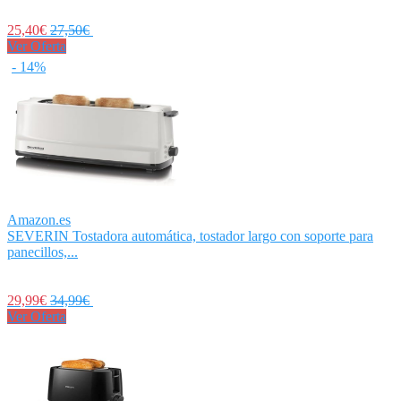
25,40€
27,50€
Ver Oferta
- 14%
Amazon.es
SEVERIN Tostadora automática, tostador largo con soporte para
panecillos,...
29,99€
34,99€
Ver Oferta