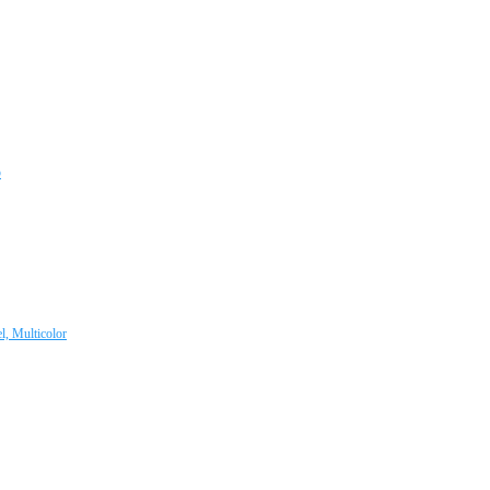
o
l, Multicolor