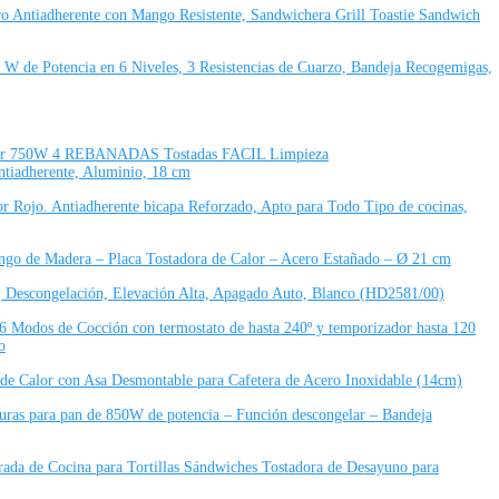
 Antiadherente con Mango Resistente, Sandwichera Grill Toastie Sandwich
 W de Potencia en 6 Niveles, 3 Resistencias de Cuarzo, Bandeja Recogemigas,
750W 4 REBANADAS Tostadas FACIL Limpieza
ntiadherente, Aluminio, 18 cm
Rojo. Antiadherente bicapa Reforzado, Apto para Todo Tipo de cocinas,
ngo de Madera – Placa Tostadora de Calor – Acero Estañado – Ø 21 cm
los, Descongelación, Elevación Alta, Apagado Auto, Blanco (HD2581/00)
Modos de Cocción con termostato de hasta 240º y temporizador hasta 120
o
e Calor con Asa Desmontable para Cafetera de Acero Inoxidable (14cm)
nuras para pan de 850W de potencia – Función descongelar – Bandeja
rada de Cocina para Tortillas Sándwiches Tostadora de Desayuno para