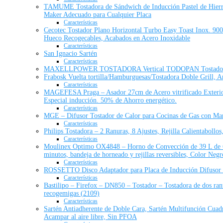
TAMUME Tostadora de Sándwich de Inducción Pastel de Hierro
Maker Adecuado para Cualquier Placa
Características
Cecotec Tostador Plano Horizontal Turbo Easy Toast Inox. 900
Hueco Recogecables, Acabados en Acero Inoxidable
Características
San Ignacio Sartén
Características
MAXELLPOWER TOSTADORA Vertical TODOPAN Tostador 
Frabosk Vuelta tortilla/Hamburguesas/Tostadora Doble Grill, A
Características
MAGEFESA Praga – Asador 27cm de Acero vitrificado Exterior 
Especial inducción. 50% de Ahorro energético.
Características
MGE – Difusor Tostador de Calor para Cocinas de Gas con Ma
Características
Philips Tostadora – 2 Ranuras, 8 Ajustes, Rejilla Calientabol
Características
Moulinex Optimo OX4848 – Horno de Convección de 39 L de 6 
minutos, bandeja de horneado y rejillas reversibles, Color Negr
Características
ROSSETTO Disco Adaptador para Placa de Inducción Difusor d
Características
Bastilipo – Firefox – DN850 – Tostador – Tostadora de dos ra
recogemigas (2109)
Características
Sartén Antiadherente de Doble Cara, Sartén Multifunción Cuad
Acampar al aire libre, Sin PFOA