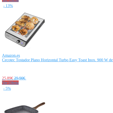
- 13%
Amazon.es
Cecotec Tostador Plano Horizontal Turbo Easy Toast Inox. 900 W de 
25,89€
29,90€
Ver Oferta
- 5%