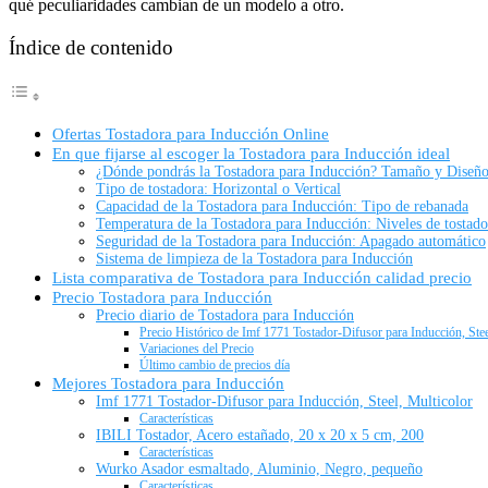
qué peculiaridades cambian de un modelo a otro.
Índice de contenido
Ofertas Tostadora para Inducción Online
En que fijarse al escoger la Tostadora para Inducción ideal
¿Dónde pondrás la Tostadora para Inducción? Tamaño y Diseñ
Tipo de tostadora: Horizontal o Vertical
Capacidad de la Tostadora para Inducción: Tipo de rebanada
Temperatura de la Tostadora para Inducción: Niveles de tostado
Seguridad de la Tostadora para Inducción: Apagado automático
Sistema de limpieza de la Tostadora para Inducción
Lista comparativa de Tostadora para Inducción calidad precio
Precio Tostadora para Inducción
Precio diario de Tostadora para Inducción
Precio Histórico de Imf 1771 Tostador-Difusor para Inducción, Stee
Variaciones del Precio
Último cambio de precios día
Mejores Tostadora para Inducción
Imf 1771 Tostador-Difusor para Inducción, Steel, Multicolor
Características
IBILI Tostador, Acero estañado, 20 x 20 x 5 cm, 200
Características
Wurko Asador esmaltado, Aluminio, Negro, pequeño
Características