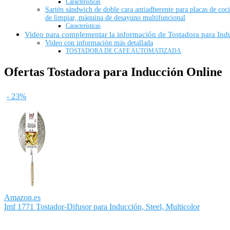
Características
Sartén sándwich de doble cara antiadherente para placas de coci
de limpiar, máquina de desayuno multifuncional
Características
Video para complementar la información de Tostadora para Ind
Video con información más detallada
TOSTADORA DE CAFE AUTOMATIZADA
Ofertas Tostadora para Inducción Online
- 23%
Amazon.es
Imf 1771 Tostador-Difusor para Inducción, Steel, Multicolor