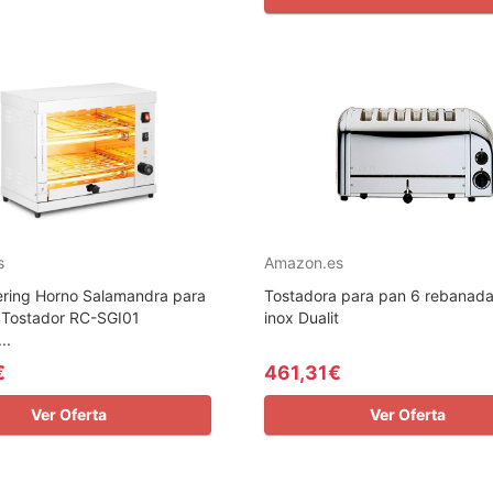
s
Amazon.es
ering Horno Salamandra para
Tostadora para pan 6 rebanada
a Tostador RC-SGI01
inox Dualit
..
€
461,31€
Ver Oferta
Ver Oferta