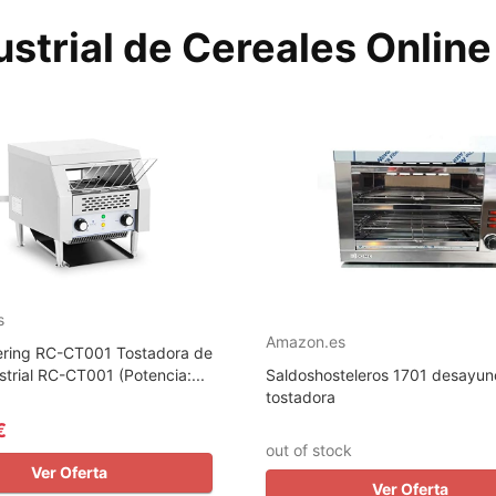
strial de Cereales Online
s
Amazon.es
ering RC-CT001 Tostadora de
strial RC-CT001 (Potencia:...
Saldoshosteleros 1701 desayun
tostadora
€
out of stock
Ver Oferta
Ver Oferta