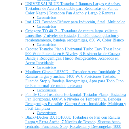
UNIVERSALBLUE Tostador 2 Ranuras Largas y Anchas |
Tostadora de Acero Inoxidable para Rebanadas de Pan de
Color Negro | Tostadora Pan Ancho y Largo 2 Ranuras
Características
Imf 1771 Tostador-Difusor para Inducción, Steel, Multicolor
Características
Orbegozo TO 4012 – Tostadora de ranura larga, calienta
panecillos, 7 niveles de tostado, función descongelación y
recalentamiento, bandeja recogemigas, 850 W, Color Blanco
Características
Cecotec Tostador Plano Horizontal Turbo Easy Toast Inox.
900 W de Potencia en 6 Niveles, 3 Resistencias de Cuarzo,
Bandeja Recogemigas, Hueco Recogecables, Acabados en
Acero Inoxidable
Características
Moulinex Classic LS330D – Tostador Acero Inoxidable, 2
Ranuras largas y anchas, 1400 W, 6 Posiciones Tostado,
Función Stop y Bandeja Recogemigas, Apto para Todo Tipo
de Pan normal, de molde, artesano
Características
Family Care Tostadora Horizontal, Tostador Plano, Tostadora
Pan Horizontal, 600W, 6 Niveles de Temperatura, Bandeja
Recogemigas Extraíble, Cuerpo Acero Inoxidable, Multipan y
Fácil Limpieza
Características
Black+Decker BXTO1000E Tostadora de Pan con Ranura
Larga y Extra Ancha, 7 Niveles de Tostado, Sistema Auto-
centrado, Funciones: Stop, Recalentar y Descongelar, 1000