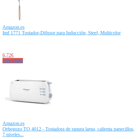
Amazon.es
Imf 1771 Tostador-Difusor para Inducción, Steel, Multicolor
6,72€
Ver Oferta
Amazon.es
Orbegozo TO 4012 - Tostadora de ranura larga, calienta panecillos,
7 niveles...