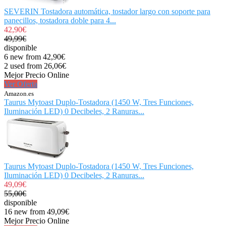
SEVERIN Tostadora automática, tostador largo con soporte para
panecillos, tostadora doble para 4...
42,90€
49,99€
disponible
6 new from 42,90€
2 used from 26,06€
Mejor Precio Online
Ver Oferta
Amazon.es
Taurus Mytoast Duplo-Tostadora (1450 W, Tres Funciones,
Iluminación LED) 0 Decibeles, 2 Ranuras...
Taurus Mytoast Duplo-Tostadora (1450 W, Tres Funciones,
Iluminación LED) 0 Decibeles, 2 Ranuras...
49,09€
55,00€
disponible
16 new from 49,09€
Mejor Precio Online