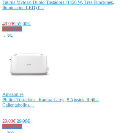
Taurus Mytoast Duplo-Tostadora (1450 W, Tres Funciones,
Iluminación LED) 0...
49,09€
55,00€
Ver Oferta
- 3%
Amazon.es
Philips Tostadora - Ranura Larga, 8 Ajustes, Rejilla
Calientabollos,...
29,00€
29,99€
Ver Oferta