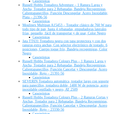
Características
Russell Hobbs Tostadora Adventure – 1 Ranura Larga y
Ancha, Tostador para 2 Rebanadas, Bandeja Recogemigas,
Calientapanecillos, Función Descongelar, Acero Inoxidable,
Plata – 21396-56
Características
Moulinex Multipan A15453 – Tostador clásico de 760 W para
todo tipo de pan, hasta 4 rebanadas, empuñadoras laterales
frías, pequeño, fácil de transportar y de usar, Color Negro
Características
Jata TT631 Tostadora negra con tapa protectora y con dos
ranuras extra anchas, Con selector electrónico de tostado. 6
posiciones, Cuerpo toque frío, Bandeja recogemigas, Color
Negro
Características
Russell Hobbs Tostadora Colours Plus – 1 Ranura Larga y
Ancha, Tostador para 2 Rebanadas, Bandeja Recogemigas,
Calientapanecillos, Función Cancelar y Descongelar, Acero
Inoxidable, Rojo – 21391-56
Características
SEVERIN Tostadora automática, tostador largo con soporte
para panecillos, tostadora doble, 1400 W de potencia, acero
inoxidable cepillado y negro, AT 2509
Características
Russell Hobbs Tostadora Colours Plus – 2 Ranuras Cortas y
Anchas, Tostador para 2 Rebanadas, Bandeja Recogemigas,
Calientapanecillos, Función Cancelar y Descongelar, Acero
Inoxidable, Rojo – 23330-56
Características