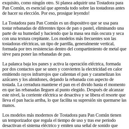
exquisito, como ningún otro. Si planea adquirir una Tostadora para
Pan Común, es esencial que aprenda todo sobre las tostadoras antes
de hacer su elección. Por eso, prosigue leyendo!
La Tostadora para Pan Común es un dispositivo que se usa para
tostar rebanadas de diferentes tipos de pan o pastel, eliminando una
parte de su humedad y haciendo que la masa sea más oscura y seca
con una textura crepitante. Los modelos más frecuentes son las
tostadoras eléctricas, un tipo de parrilla, generalmente vertical,
formada por tres resistencias dentro del compartimiento de metal que
sirve para poner las rebanadas de pan.
La palanca baja los panes y activa la operación eléctrica, formada
por dos contactos que se unen y convierten la electricidad en calor
emitiendo rayos infrarrojos que calientan el pan y caramelizan los
azúcares y los almidones, dejando la rebanada con aspecto de
tostada. La cerradura mantiene el pan en el divido hasta el momento
en que las rebanadas lleguen al punto elegido. Después de alcanzar
este nivel, la corriente eléctrica se desactiva y se libera el resorte que
lleva el pan hacia arriba, lo que facilita su supresión sin quemarse las
manos.
Los modelos más modernos de Tostadora para Pan Común tienen
un temporizador que regula el tiempo de uso y tras ese periodo
desactivan el sistema eléctrico y emiten una señal de sonido que