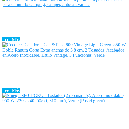
Tostadora Vitrocerámica
Hoy vamos a hablar sobre la Tostadora Vitrocerámica, un
electrodoméstico esencial para su cocina, por el hecho de que brinda
más comodidad para preparar su desayuno y merienda. Por lo ...
Leer Más
Tostadora Vintage Verde
Descubre entre la enorme pluralidad de modelos de Tostadora
Vintage Verde que hay en el mercado cuáles son las mejores
tostadoras en cuanto a una buena relación calidad precio. Te ...
Leer Más
Tostadora Vintage Smeg
La Tostadora Vintage Smeg es un aparato esencial en las cocinas de
hoy en día. La Tostadora Vintage Smeg tiene múltiples usos, entre