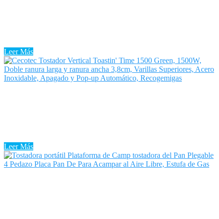
Tostadora Verde Menta
Por más simple que parezca una Tostadora Verde Menta, es algo en
lo que muchos de nosotros confiamos. Las tostadoras son uno de los
electrodomésticos de cocina más simples, mas ...
Leer Más
Tostadora Verde Lidl
La Tostadora Verde Lidl parece un aparato sencillo y sin
dificultades, mas existen tostadoras de distintos tipos y con
funciones diferentes. Te explicamos cuáles son para que aciertes al
comprar ...
Leer Más
Tostadora Usb
Tostadora Usb: Todos hemos escuchado que el pan engorda. Sin
embargo, es totalmente falso y cada vez hay más personas que
deciden introducir el pan tostado en sus desayunos. Calentar ...