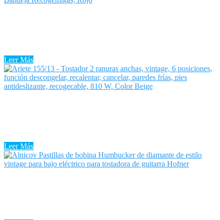
Tostadora Vintage El Corte Ingles
Por más simple que parezca una Tostadora Vintage El Corte Ingles,
es algo en lo que muchos de nosotros confiamos. Las tostadoras son
uno de los electrodomésticos de cocina más ...
Leer Más
Tostadora Vintage Ariete
Tostadora Vintage Ariete: Todos hemos escuchado que el pan
engorda. Sin embargo, es absolutamente falso y cada vez hay más
personas que deciden introducir el pan torrado en sus desayunos ...
Leer Más
Tostadora Vieja
La Tostadora Vieja es un aparato esencial en las cocinas francesas.
La Tostadora Vieja tiene múltiples usos, entre ellos la preparación de
sabrosas tostadas para progresar su desayuno. Hay muchos ...