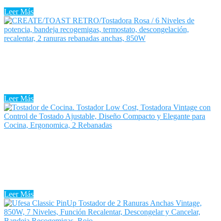
ellos la preparación de sabrosas tostadas para ...
Leer Más
Tostadora Vintage Rosa
Tostadora Vintage Rosa: Todos hemos escuchado que el pan
engorda. Sin embargo, es plenamente falso y cada vez son más las
personas que deciden introducir el pan tostado en sus ...
Leer Más
Tostadora Vintage Media Markt
La Tostadora Vintage Media Markt parece un aparato fácil y sin
complicaciones, mas existen tostadoras de diferentes tipos y con
funciones diferentes. Te explicamos cuáles son para que aciertes al
...
Leer Más