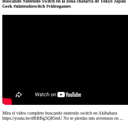
Buscando Nintendo Switch en la zona chatarra de Tokyo Japan
Geek #nintendoswitch #videogames
Mira el video completo buscando nintendo switch en Akihabara
https://youtu.be/dRBBg5Q85mU No te pierdas mis aventuras en ...