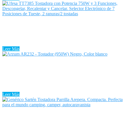
Tostadora Ufesa Activa
Tostadora Ufesa Activa: Todos hemos escuchado que el pan
engorda. Sin embargo, es absolutamente falso y cada vez hay más
personas que deciden introducir el pan tostado en sus desayunos ...
Leer Más
Tostadora Tunel Princess
La Tostadora Tunel Princess parece un aparato fácil y sin
complicaciones, pero existen tostadoras de diferentes tipos y con
funciones diferentes. Te explicamos cuáles son a fin de que aciertes
...
Leer Más
Tostadora Travel Club
Hoy hablaremos sobre la Tostadora Travel Club, un