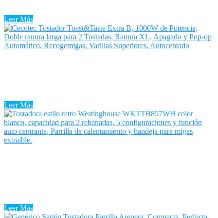
que muchos de nosotros confiamos. Las tostadoras son uno de los
electrodomésticos de cocina más simples, pero nos ...
Leer Más
Tostadora Wifi
Tostadora Wifi: Todos hemos escuchado que el pan engorda. Sin
embargo, es absolutamente falso y cada vez son más las personas
que deciden introducir el pan torrado en sus desayunos ...
Leer Más
Tostadora Westinghouse
La Tostadora Westinghouse parece un aparato fácil y sin
complicaciones, mas existen tostadoras de distintos tipos y con
funciones diferentes. Te explicamos cuáles son para que aciertes al
comprar tu ...
Leer Más