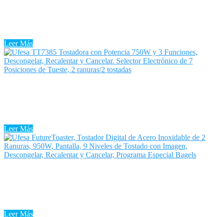
Tostadora Ufesa Media Markt
Tostadora Ufesa Media Markt: Todos hemos escuchado que el pan
engorda. No obstante, es absolutamente falso y cada vez son más las
personas que deciden introducir el pan torrado en ...
Leer Más
Tostadora Ufesa Elegance
Tostadora Ufesa Elegance: Todos hemos escuchado que el pan
engorda. No obstante, es completamente falso y cada vez son más
las personas que deciden introducir el pan torrado en sus ...
Leer Más
Tostadora Ufesa Carrefour
Una Tostadora Ufesa Carrefour es una herramienta indispensable en
tu cocina, si te complace disponer de pan caliente y fresco por la
mañana. Es también, sin duda, la Tostadora Ufesa ...
Leer Más