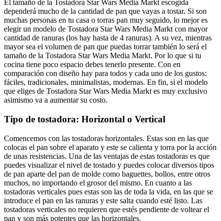
El tamaño de la Tostadora Star Wars Media Markt escogida
dependerá mucho de la cantidad de pan que vayas a tostar. Si son
muchas personas en tu casa o torras pan muy seguido, lo mejor es
elegir un modelo de Tostadora Star Wars Media Markt con mayor
cantidad de ranuras (los hay hasta de 4 ranuras). A su vez, mientras
mayor sea el volumen de pan que puedas torrar también lo será el
tamaño de la Tostadora Star Wars Media Markt. Por lo que si tu
cocina tiene poco espacio debes tenerlo presente. Con en
comparación con diseño hay para todos y cada uno de los gustos:
fáciles, tradicionales, minimalistas, modernas. En fin, si el modelo
que eliges de Tostadora Star Wars Media Markt es muy exclusivo
asimismo va a aumentar su costo.
Tipo de tostadora: Horizontal o Vertical
Comencemos con las tostadoras horizontales. Estas son en las que
colocas el pan sobre el aparato y este se calienta y torra por la acción
de unas resistencias. Una de las ventajas de estas tostadoras es que
puedes visualizar el nivel de tostado y puedes colocar diversos tipos
de pan aparte del pan de molde como baguettes, bollos, entre otros
muchos, no importando el grosor del mismo. En cuanto a las
tostadoras verticales pues estas son las de toda la vida, en las que se
introduce el pan en las ranuras y este salta cuando esté listo. Las
tostadoras verticales no requieren que estés pendiente de voltear el
pan y son más potentes que las horizontales.