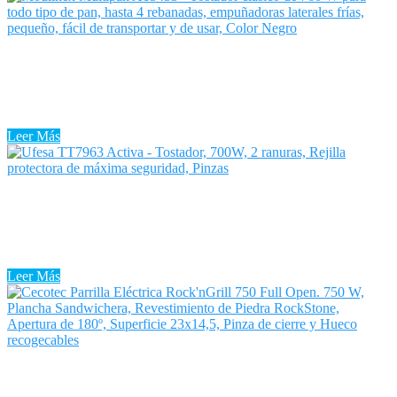
Tostadora Todo Tipo de Pan
Tostadora Todo Tipo de Pan: Todos hemos escuchado que el pan
engorda. Sin embargo, es completamente falso y cada vez hay más
personas que deciden introducir el pan torrado en ...
Leer Más
Tostadora Tipo Tunel
La Tostadora Tipo Tunel es un aparato esencial en las cocinas
francesas. La Tostadora Tipo Tunel tiene múltiples usos, entre ellos
la preparación de sabrosas tostadas para prosperar su desayuno ...
Leer Más
Tostadora Tipo Plancha