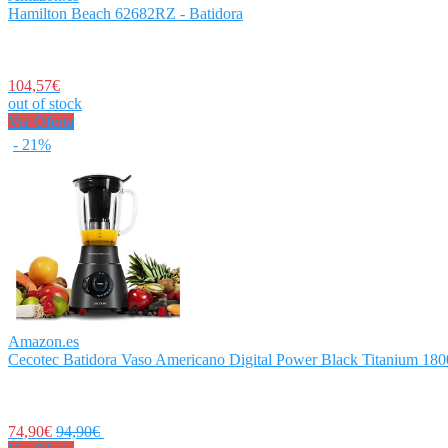
Hamilton Beach 62682RZ - Batidora
104,57€
out of stock
Ver Oferta
- 21%
Amazon.es
Cecotec Batidora Vaso Americano Digital Power Black Titanium 1800
74,90€
94,90€