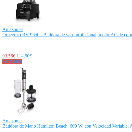
Amazon.es
Orbegozo BV 9650 - Batidora de vaso profesional, motor AC de cobre
93,56€
114,50€
Ver Oferta
Amazon.es
Batidora de Mano Hamilton Beach, 600 W, con Velocidad Variable, A