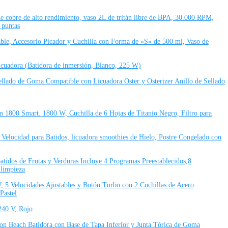
 cobre de alto rendimiento, vaso 2L de tritán libre de BPA, 30.000 RPM,
 puntas
ble, Accesorio Picador y Cuchilla con Forma de «S» de 500 ml, Vaso de
cuadora (Batidora de inmersión, Blanco, 225 W)
ellado de Goma Compatible con Licuadora Oster y Osterizer Anillo de Sellado
 1800 Smart. 1800 W, Cuchilla de 6 Hojas de Titanio Negro, Filtro para
Velocidad para Batidos, licuadora smoothies de Hielo, Postre Congelado con
dos de Frutas y Verduras Incluye 4 Programas Preestablecidos,8
 limpieza
, 5 Velocidades Ajustables y Botón Turbo con 2 Cuchillas de Acero
Pastel
240 V, Rojo
on Beach Batidora con Base de Tapa Inferior y Junta Tórica de Goma