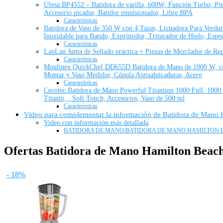
Ufesa BP4552 – Batidora de varilla, 600W, Función Turbo, Pie 
Accesorio picador, Batidor emulsionador, Libre BPA
Características
Batidora de Vaso de 350 W con 4 Tazas, Licuadora Para Verdur
Inoxidable para Batido, Exprimidor, Triturador de Hielo, Espec
Características
LanLan Junta de Sellado práctica + Piezas de Mezclador de Re
Características
Moulinex QuickChef DD655D Batidora de Mano de 1000 W, con 
Montar y Vaso Medidor, Cúpula Antisalpicaduras, Acero
Características
Cecotec Batidora de Mano Powerful Titanium 1000 Full. 1000 
Titanio, , Soft Touch, Accesorios, Vaso de 500 ml
Características
Video para complementar la información de Batidora de Mano
Video con información más detallada
BATIDORA DE MANO/BATIDORA DE MANO HAMILTON BE
Ofertas Batidora de Mano Hamilton Beac
- 18%