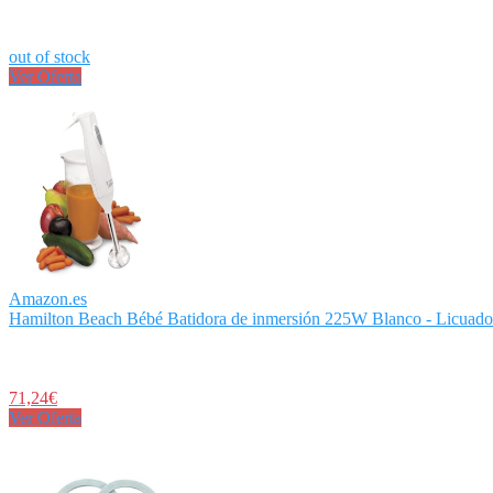
out of stock
Ver Oferta
Amazon.es
Hamilton Beach Bébé Batidora de inmersión 225W Blanco - Licuadora
71,24€
Ver Oferta