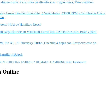
desmontable, 2 cuchillas de alta eficacia, Ergonómica, Vaso medidor,
as y Frutas Blender Smoothie, 2 Velocidades, 23000 RPM, Cuchillas de Acero
ias
puesto Hoja de Hamilton Beach
Regulador de 10 Velocidad Turbo con 2 Accesorios para Picar y para
W, Pie XL, 21 Niveles y Turbo, Cuchilla 4 hojas con Recubrimiento de
 Hamilton Beach
ACH/REVIEW BATIDORA DE MANO HAMILTON beach hand mixed
h Online